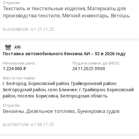
год.
Белгородская
поставку
Отрасли
08
Цена:
Текстиль и текстильные изделия, Материалы для
область
постельного
09:00:00
995500
производства текстиля, Мягкий инвентарь, Ветошь
Обувь,
белья
руб.
спецобувь,
на
Тендер
от 21.11.25
одежда,
№2320485505
2026
на
спецодежда
год
поставку
Предмет
at
мягкого
2025-
тендера:
г.
инвентаря
12-
Поставка автомобильного бензина АИ – 92 в 2026 году
Поставка
Грайворон,
на
09
обуви
Начальная цена
Подача заявок до (МСК)
Белгородская
2026
13:06:20
1 224 000 ₽
24.11.2025
09:00
на
область
год
2026
,
Место поставки
Тендер
2025-
г. Белгород; Борисовский район; Грайворонский район;
год.
Russia,
на
11-
Белгородский район, село Ближнее; г. Грайворон; Борисовский
Цена:
RU
поставку
24
район, поселок Борисовка,
Белгородская область
676500
Белгородская
мягкого
09:00:00
руб.
область
Отрасли
инвентаря
Бензины. Дизельное топливо, Бункеровка судов
Текстиль
на
Тендер
и
2026
на
от 06.11.25
№2376071206
текстильные
год
поставку
изделия,
at
автомобильного