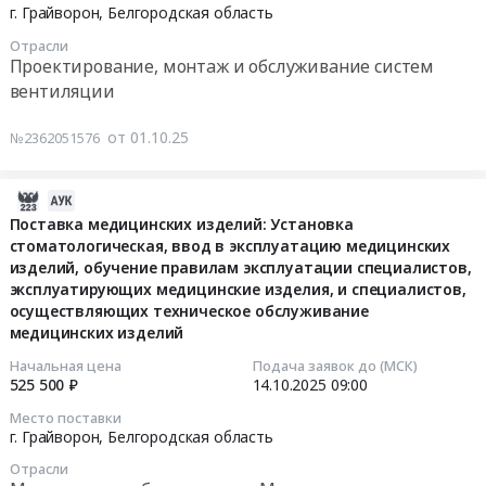
,
на
НУЖД
06
г. Грайворон,
Белгородская область
Поставка
Russia,
поставку
ГУП
10:00:00
колбасных
Отрасли
RU
яиц
"БЕЛОБЛВОДОКАНАЛ"
Проектирование, монтаж и обслуживание систем
изделий
Белгородская
куриных
(ПП
Тендер
вентиляции
на
область
на
Борисовского
на
2026
Молочная
2026
р-
поставку
от 01.10.25
год.
№2362051576
продукция,
год
на,
и
Цена:
Сыры,
at
Грайворонского
монтаж
930300
Мороженое
г.
городского
приточно-
2025-
руб.
Предмет
Грайворон,
округа,
вытяжной
10-
Поставка медицинских изделий: Установка
тендера:
Белгородская
Ракитянского
стоматологическая, ввод в эксплуатацию медицинских
системы
17
Поставка
область
р-
изделий, обучение правилам эксплуатации специалистов,
вентиляции
18:37:09
масла
эксплуатирующих медицинские изделия, и специалистов,
,
на,
с
сливочного
осуществляющих техническое обслуживание
Russia,
Прохоровского
паспортизацией
2025-
медицинских изделий
на
RU
р-
на
10-
2026
Белгородская
на,
объекте:
14
Начальная цена
Подача заявок до (МСК)
год.
525 500 ₽
14.10.2025
09:00
область
Ивнянского
ОГБУЗ
09:00:00
Цена:
Птица,
р-
Грайворонская
Место поставки
2970000
Яйцо,
на,
г. Грайворон,
Белгородская область
ЦРБ
Тендер
руб.
Продукция
Шебекинского
,
на
Отрасли
птицеводства
р-
рентген
поставку