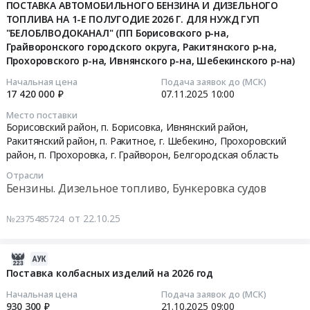
на
11-
ПОСТАВКА АВТОМОБИЛЬНОГО БЕНЗИНА И ДИЗЕЛЬНОГО
Бытовая
область
г.
2026
ТОПЛИВА НА 1-Е ПОЛУГОДИЕ 2026 Г. ДЛЯ НУЖД ГУП
12
химия
Бензины.
Грайворон,
год
"БЕЛОБЛВОДОКАНАЛ" (ПП Борисовского р-на,
13:03:04
и
Дизельное
Белгородская
Грайворонского городского округа, Ракитянского р-на,
Тендер
парфюмерия
топливо,
область
Прохоровского р-на, Ивнянского р-на, Шебекинского р-на)
на
2025-
Предмет
Бункеровка
,
поставку
11-
Начальная цена
Подача заявок до (МСК)
тендера:
судов
Russia,
бакалеи
17 420 000 ₽
07.11.2025
10:00
07
Поставка
Предмет
RU
на
10:00:00
Место поставки
дезинфицирующих
тендера:
Белгородская
2026
Борисовский район, п. Борисовка, Ивнянский район,
средств
Поставка
область
год
Ракитянский район, п. Ракитное, г. Шебекино, Прохоровский
Тендер
на
автомобильного
Молочная
at
район, п. Прохоровка, г. Грайворон,
Белгородская область
на
2026
бензина
продукция,
г.
поставку
Отрасли
год.
АИ
Сыры,
Грайворон,
АВТОМОБИЛЬНОГО
Бензины. Дизельное топливо, Бункеровка судов
Цена:
–
Мороженое
Белгородская
БЕНЗИНА
1415840
92
Предмет
область
И
от 22.10.25
№2375485724
руб.
в
тендера:
,
ДИЗЕЛЬНОГО
2026
Поставка
Russia,
ТОПЛИВА
году.
2025-
молочной
RU
НА
Цена:
11-
продукции
Поставка колбасных изделий на 2026 год
Белгородская
1-
1224000
16
на
область
Е
Начальная цена
Подача заявок до (МСК)
руб.
05:39:06
2026
Чай,
930 300 ₽
21.10.2025
09:00
ПОЛУГОДИЕ