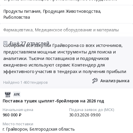
Продукты питания, Продукция Животноводства,
Рыболовства
Фармацевтика, Медицинское оборудование и материалы
Медицинские и Оздоровительные услуги
Ещё 27 отраслей
Собираем все закупки Грайворона со всех источников,
предоставляем мощные инструменты для поиска и
Мебель, Компьютеры и Периферия, Канцтовары, Бытовая
аналитики. Тысячи поставщиков и подрядчиков
техника
ежедневно используют сервис Комтендер для
эффективного участия в тендерах и получения прибыли
Связь, Информационные технологии
Анализ рынка
Найдено 1 460 тендеров
Грузовые и пассажирские перевозки, Транспортные услуги
2026-
Полиграфия
04-
Поставка тушек цыплят-бройлеров на 2026 год
10
Начальная цена
Подача заявок до (МСК)
Реклама, Дизайн, Маркетинг, Теле и радиовещание
04:45:09
960 000 ₽
30.03.2026
09:00
Топливо, Уголь, Продукция нефтепереработки
Место поставки
2026-
г. Грайворон,
Белгородская область