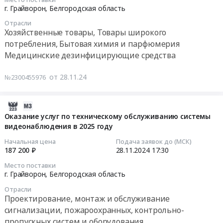
Тендер
округа
2024-
г. Грайворон,
Белгородская область
Прохоровского
на
протяженностью
12-
р-
поставку
Отрасли
2,0
06
на,
Хозяйственные товары, Товары широкого
хозяйственных
км
09:00:00
Ивнянского
потребления, Бытовая химия и парфюмерия
товаров
Тендер
р-
Медицинские дезинфицирующие средства
на
на
Тендер
на,
2024
восстановление
на
Шебекинского
от 28.11.24
№2300455976
год
водных
поставку
р-
at
объектов
дезинфицирующих
на).
г.
в
средств
2024-
Цена:
Грайворон,
бассейне
на
11-
Оказание услуг по техническому обслуживанию системы
12416000
Белгородская
реки
2025
видеонаблюдения в 2025 году
26
руб.
область
Ворскла:
год
18:30:04
Начальная цена
Подача заявок до (МСК)
,
Участок
Тендер
187 200 ₽
28.11.2024
17:30
Russia,
реки
на
2024-
Место поставки
RU
Ворскла
поставку
11-
г. Грайворон,
Белгородская область
Белгородская
в
дезинфицирующих
28
область
с.Головчино
Отрасли
средств
17:30:00
Проектирование, монтаж и обслуживание
Хозяйственные
от
на
сигнализации, пожароохранных, контрольно-
товары,
моста
2025
Тендер
Товары
пропускных систем и оборудования
пляжа
год