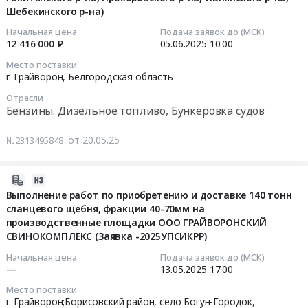
л)",
в
Шебекинского р-на)
2025-
ввод
эксплуатацию
06-
Начальная цена
Подача заявок до (МСК)
в
медицинских
12 416 000 ₽
05.06.2025
10:00
05
эксплуатацию
изделий,
10:00:00
медицинских
Место поставки
обучение
г. Грайворон,
Белгородская область
изделий,
правилам
Тендер
обучение
эксплуатации
Отрасли
на
правилам
Бензины. Дизельное топливо, Бункеровка судов
специалистов,
поставку
эксплуатации
эксплуатирующих
автомобильного
специалистов,
от 20.05.25
№2313495848
медицинские
бензина
эксплуатирующих
изделия,
и
медицинские
и
2025-
дизельного
изделия,
специалистов,
05-
Выполнение работ по приобретению и доставке 140 тонн
топлива
и
осуществляющих
сланцевого щебня, фракции 40-70мм на
06
на
специалистов,
техническое
производственные площадки ООО ГРАЙВОРОНСКИЙ
14:13:18
II-
осуществляющих
обслуживание
СВИНОКОМПЛЕКС (Заявка -2025УПСИКРР)
е
техническое
медицинских
2025-
Начальная цена
Подача заявок до (МСК)
полугодие
обслуживание
изделий
—
13.05.2025
17:00
05-
2025
медицинских
at
13
г.
Место поставки
изделий
г.
17:00:00
г. Грайворон;Борисовский район, село Богун-Городок,
для
Тендер