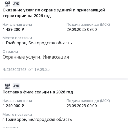
по
Белгородская
2025-
at
обслуживание
техническому
область
10-
Оказание услуг по охране зданий и прилегающей
г.
медицинских
обслуживанию
,
территории на 2026 год
07
Грайворон,
изделий
лифтов
Russia,
15:49:09
Белгородская
Тендер
Начальная цена
Подача заявок до (МСК)
на
RU
область
на
1 489 200 ₽
29.09.2025
09:00
2026
Белгородская
2025-
,
поставку
Место поставки
год
область
09-
Russia,
медицинских
г. Грайворон,
Белгородская область
Тендер
Бензины.
29
RU
изделий:
Отрасли
на
Дизельное
09:00:00
Белгородская
Установка
Охранные услуги, Инкассация
оказание
топливо,
область
стоматологическая,
услуг
Бункеровка
Тендер
Проектирование,
ввод
от 19.09.25
№2368025768
по
судов
на
монтаж
в
техническому
Предмет
оказание
и
эксплуатацию
обслуживанию
тендера:
услуг
2025-
обслуживание
медицинских
лифтов
ПОСТАВКА
по
10-
систем
изделий,
Поставка филе сельди на 2026 год
на
АВТОМОБИЛЬНОГО
охране
01
вентиляции
обучение
Начальная цена
Подача заявок до (МСК)
2026
БЕНЗИНА
зданий
14:15:37
Предмет
правилам
1 240 000 ₽
25.09.2025
09:00
год
И
и
тендера:
эксплуатации
Место поставки
at
ДИЗЕЛЬНОГО
прилегающей
2025-
Поставка
специалистов,
г. Грайворон,
Белгородская область
г.
ТОПЛИВА
территории
09-
и
эксплуатирующих
Отрасли