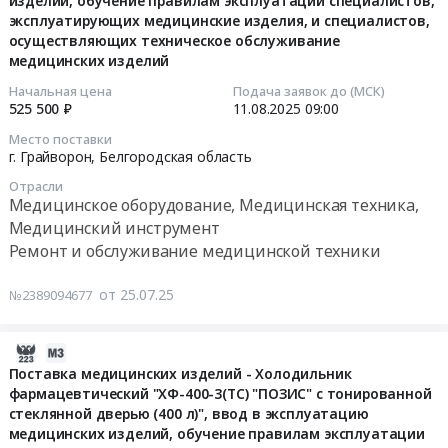
на
изделий, обучение правилам эксплуатации специалистов,
22:30:32
услуг
р-
,
Грайворон,
Медицинская
эксплуатирующих медицинские изделия, и специалистов,
2026
по
на,
Russia,
Белгородская
осуществляющих техническое обслуживание
техника,
год
2025-
техническому
Ивнянского
медицинских изделий
RU
область
Медицинский
Тендер
08-
обслуживанию
р-
Белгородская
,
инструмент
на
11
Начальная цена
Подача заявок до (МСК)
лифтов
на,
область
Russia,
Предмет
525 500 ₽
11.08.2025
09:00
поставку
09:00:00
на
Шебекинского
Охранные
RU
тендера:
печени
Место поставки
2026
р-
услуги,
Белгородская
Поставка
куриной
г. Грайворон,
Белгородская область
Тендер
год.
на).
Инкассация
область
медицинских
на
на
Отрасли
Цена:
Цена:
Предмет
Рыба,
изделий:
2026
поставку
Медицинское оборудование, Медицинская техника,
290700
17420000
тендера:
Морепродукты,
Установка
год
медицинских
Медицинский инструмент
руб.
руб.
Оказание
Продукция
стоматологическая,
at
изделий:
Ремонт и обслуживание медицинской техники
услуг
рыболовства
ввод
г.
Установка
по
Предмет
в
Грайворон,
стоматологическая,
от 25.07.25
№2389094677
охране
тендера:
эксплуатацию
Белгородская
ввод
зданий
Поставка
медицинских
область
в
и
филе
изделий,
2025-
,
эксплуатацию
прилегающей
сельди
обучение
07-
Russia,
Поставка медицинских изделий - Холодильник
медицинских
территории
на
правилам
фармацевтический "ХФ-400-3(ТС) "ПОЗИС" с тонированной
18
RU
изделий,
на
стеклянной дверью (400 л)", ввод в эксплуатацию
2026
эксплуатации
11:21:06
Белгородская
обучение
медицинских изделий, обучение правилам эксплуатации
2026
год.
специалистов,
область
правилам