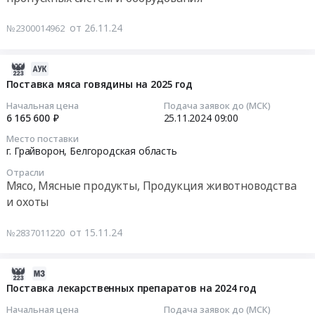
на
широкого
Куколевка
at
оказание
потребления,
от 26.11.24
в
№2300014962
г.
услуг
Бытовая
сторону
Грайворон,
по
химия
воинской
Белгородская
техническому
2024-
и
части
область
обслуживанию
12-
Поставка мяса говядины на 2025 год
парфюмерия
Грайворонского
,
системы
03
Предмет
Начальная цена
Подача заявок до (МСК)
городского
Russia,
видеонаблюдения
06:41:00
6 165 600 ₽
25.11.2024
09:00
тендера:
округа
RU
в
Поставка
протяженностью
Белгородская
Место поставки
2025
2024-
хозяйственных
г. Грайворон,
Белгородская область
2,0
область
году
11-
товаров
км
Хозяйственные
Отрасли
Тендер
25
на
at
Мясо, Мясные продукты, Продукция животноводства
товары,
на
09:00:00
2024
г.
Товары
и охоты
оказание
год.
Грайворон,
широкого
услуг
Тендер
Цена:
Белгородская
потребления,
от 15.11.24
№2837011220
по
на
284840
область
Бытовая
техническому
поставку
руб.
,
химия
обслуживанию
мяса
2024-
Russia,
и
системы
говядины
11-
Поставка лекарственных препаратов на 2024 год
RU
парфюмерия
видеонаблюдения
на
07
Белгородская
Предмет
Начальная цена
Подача заявок до (МСК)
в