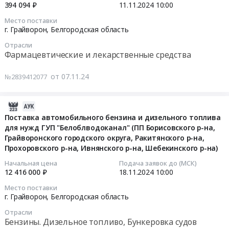
2025
09:30:05
394 094 ₽
11.11.2024
10:00
область
тендера:
2025
год
Строительство
Поставка
Место поставки
году
Тендер
2024-
и
дезинфицирующих
г. Грайворон,
Белгородская область
at
на
11-
обслуживание
средств
г.
поставку
Отрасли
11
гидротехнических
на
Фармацевтические и лекарственные средства
Грайворон,
мяса
10:00:00
сооружений
2025
Белгородская
говядины
Предмет
год.
от 07.11.24
№2839412077
область
на
Тендер
тендера:
Цена:
,
2025
на
Восстановление
1520552
Russia,
год
поставку
2024-
водных
руб.
RU
at
лекарственных
11-
Поставка автомобильного бензина и дизельного топлива
объектов
Белгородская
г.
препаратов
для нужд ГУП "Белоблводоканал" (ПП Борисовского р-на,
21
в
область
Грайворон,
на
Грайворонского городского округа, Ракитянского р-на,
06:34:35
бассейне
Проектирование,
Белгородская
Прохоровского р-на, Ивнянского р-на, Шебекинского р-на)
2024
реки
монтаж
область
год
2024-
Ворскла:
Начальная цена
Подача заявок до (МСК)
и
,
Тендер
12 416 000 ₽
18.11.2024
10:00
11-
Участок
обслуживание
Russia,
на
18
реки
Место поставки
сигнализации,
RU
поставку
10:00:00
Ворскла
г. Грайворон,
Белгородская область
пожароохранных,
Белгородская
лекарственных
в
контрольно-
Отрасли
область
препаратов
Тендер
с.Головчино
Бензины. Дизельное топливо, Бункеровка судов
пропускных
Мясо,
на