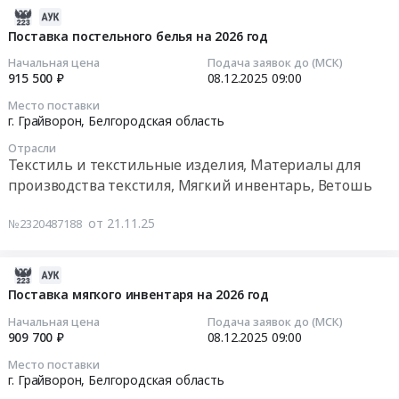
522449
Мясные
at
поставку
2025-
руб.
продукты,
г.
обуви
12-
Поставка постельного белья на 2026 год
Продукция
Грайворон,
на
17
Начальная цена
Подача заявок до (МСК)
животноводства
Белгородская
2026
01:59:05
915 500 ₽
08.12.2025
09:00
и
область
год
охоты
Место поставки
,
Тендер
2025-
г. Грайворон,
Белгородская область
Предмет
Russia,
на
12-
тендера:
RU
Отрасли
поставку
08
Поставка
Текстиль и текстильные изделия, Материалы для
Белгородская
обуви
09:00:00
мяса
производства текстиля, Мягкий инвентарь, Ветошь
область
на
говядины
Обувь,
2026
Тендер
на
от 21.11.25
№2320487188
спецобувь,
год
на
2026
одежда,
at
поставку
год.
спецодежда
г.
постельного
2025-
Цена:
Предмет
Грайворон,
белья
12-
Поставка мягкого инвентаря на 2026 год
6180000
тендера:
Белгородская
на
17
руб.
Начальная цена
Подача заявок до (МСК)
Поставка
область
2026
01:59:05
909 700 ₽
08.12.2025
09:00
одежды
,
год
на
Место поставки
Russia,
Тендер
2025-
г. Грайворон,
Белгородская область
2026
RU
на
12-