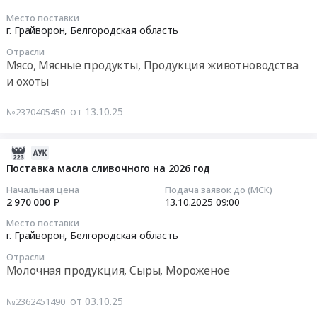
год.
Кофе,
2026
Место поставки
2025-
Цена:
Какао,
Г.
г. Грайворон,
Белгородская область
10-
6586691
Соль,
ДЛЯ
Отрасли
21
руб.
Сахар,
НУЖД
Мясо, Мясные продукты, Продукция животноводства
09:00:00
Специи,
ГУП
и охоты
Пищевые
"БЕЛОБЛВОДОКАНАЛ"
Тендер
добавки,
(ПП
от 13.10.25
№2370405450
на
Консервы,
Борисовского
поставку
Бакалея
р-
колбасных
Предмет
2025-
на,
изделий
тендера:
10-
Поставка масла сливочного на 2026 год
Грайворонского
на
Поставка
20
городского
Начальная цена
Подача заявок до (МСК)
2026
бакалеи
18:41:18
округа,
2 970 000 ₽
13.10.2025
09:00
год
на
Ракитянского
Место поставки
Тендер
2026
2025-
р-
г. Грайворон,
Белгородская область
на
год.
10-
на,
поставку
Отрасли
Цена:
13
Прохоровского
Молочная продукция, Сыры, Мороженое
колбасных
4640405
09:00:00
р-
изделий
руб.
на,
от 03.10.25
№2362451490
на
Тендер
Ивнянского