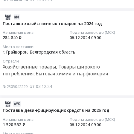
производственные
Мебель,
RU
топлива
и
объектов
Цена:
площадки
Элементы
Белгородская
на
специалистов,
в
0
ООО
интерьера
область
II-
осуществляющих
2024-
бассейне
руб.
ГРАЙВОРОНСКИЙ
Предмет
Технологическое
е
техническое
12-
Поставка хозяйственных товаров на 2024 год
реки
СВИНОКОМПЛЕКС
тендера:
оборудование,
полугодие
обслуживание
03
Ворскла:
Начальная цена
Подача заявок до (МСК)
(Заявка
Поставка
монтаж
2025
медицинских
13:09:11
Участок
284 840 ₽
06.12.2024
09:00
-2025УПСИКРР).
и
и
г.
изделий.
реки
Цена:
Место поставки
сборка
обслуживание
для
Цена:
2024-
Ворскла
г. Грайворон,
Белгородская область
0
стульев,
Предмет
нужд
154000
12-
в
руб.
офисных
тендера:
ГУП
Отрасли
руб.
06
с.Головчино
Хозяйственные товары, Товары широкого
кресел
Поставка
"Белоблводоканал"
09:00:00
от
потребления, Бытовая химия и парфюмерия
и
стирально-
(ПП
моста
кресел
отжимной
Борисовского
Тендер
пляжа
от 03.12.24
руководителя.
№2305042229
машины.
р-
на
Куколевка
Цена:
Цена:
на,
поставку
в
623586
1614254
Грайворонского
хозяйственных
сторону
2024-
руб.
руб.
городского
товаров
воинской
12-
Поставка дезинфицирующих средств на 2025 год
округа,
на
части
14
Начальная цена
Подача заявок до (МСК)
Ракитянского
2024
Грайворонского
05:44:27
1 520 552 ₽
06.12.2024
09:00
р-
год
городского
на,
Место поставки