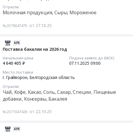
поставку
Белгород;
11-
тендера:
дезинфицирующих
Борисовский
Отрасли
05
Молочная продукция, Сыры, Мороженое
Поставка
средств
район;
09:00:00
мягкого
на
Грайворонский
инвентаря
от 27.10.25
№2379047475
2026
район;
Тендер
на
год
Белгородский
на
2026
at
район,
поставку
2025-
год.
г.
село
молочной
11-
Поставка бакалеи на 2026 год
Цена:
Грайворон,
Ближнее;
продукции
14
909700
Начальная цена
Подача заявок до (МСК)
Белгородская
г.
на
18:27:05
4 640 405 ₽
07.11.2025
09:00
руб.
область
Грайворон;
2026
,
Борисовский
Место поставки
год
2025-
г. Грайворон,
Белгородская область
Russia,
район,
Тендер
11-
RU
поселок
Отрасли
на
07
Чай, Кофе, Какао, Соль, Сахар, Специи, Пищевые
Белгородская
Борисовка,
поставку
09:00:00
область
добавки, Консервы, Бакалея
Белгородская
молочной
Хозяйственные
область
продукции
Тендер
товары,
,
от 22.10.25
№2371047426
на
на
Товары
Russia,
2026
поставку
широкого
RU
год
бакалеи
2025-
потребления,
Белгородская
at