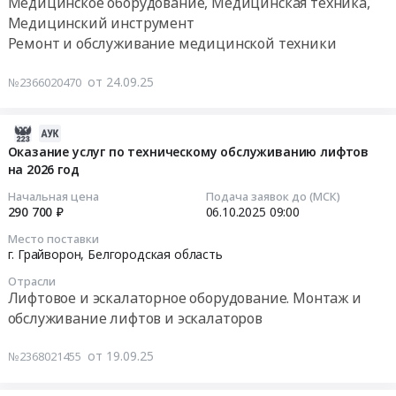
Медицинское оборудование, Медицинская техника,
Предмет
на)
кабинет
медицинских
Медицинский инструмент
тендера:
at
Тендер
изделий:
Ремонт и обслуживание медицинской техники
Поставка
Борисовский
на
Установка
яиц
район,
поставку
стоматологическая,
от 24.09.25
№2366020470
куриных
п.
и
ввод
на
Борисовка,
монтаж
в
2025-
2026
Ивнянский
приточно-
эксплуатацию
10-
год.
Оказание услуг по техническому обслуживанию лифтов
район,
вытяжной
медицинских
на 2026 год
07
Цена:
Ракитянский
системы
изделий,
16:40:18
930750
район,
вентиляции
обучение
Начальная цена
Подача заявок до (МСК)
руб.
п.
290 700 ₽
06.10.2025
09:00
с
правилам
2025-
Ракитное,
паспортизацией
эксплуатации
Место поставки
10-
г.
на
специалистов,
г. Грайворон,
Белгородская область
06
Шебекино,
объекте:
эксплуатирующих
Отрасли
09:00:00
Прохоровский
ОГБУЗ
медицинские
Лифтовое и эскалаторное оборудование. Монтаж и
район,
Грайворонская
изделия,
обслуживание лифтов и эскалаторов
Тендер
п.
ЦРБ
и
на
Прохоровка,
,
специалистов,
от 19.09.25
№2368021455
оказание
г.
рентген
осуществляющих
услуг
Грайворон,
кабинет
техническое