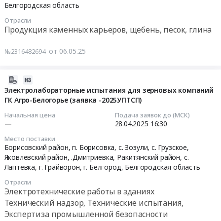
Грайворон,
Белгородская область
нужд
на
Белгородская
Тендер
ГУП
поставку
Отрасли
область
на
"Белоблводоканал"
Продукция каменных карьеров, щебень, песок, глина
медицинских
,
выполнение
(ПП
изделий-
Russia,
работ
Борисовского
от 06.05.25
№2316482694
Холодильник
RU
по
р-
фармацевтический
Белгородская
приобретению
на,
"ХФ-400-
область
2025-
и
Грайворонского
3(ТС)
Медицинское
04-
Электролабораторные испытания для зерновых компаний
доставке
городского
"ПОЗИС"
оборудование,
ГК Агро-Белогорье (заявка -2025УПТСП)
23
140
округа,
с
Медицинская
19:42:08
тонн
Начальная цена
Подача заявок до (МСК)
Ракитянского
тонированной
техника,
—
28.04.2025
16:30
сланцевого
р-
стеклянной
Медицинский
2025-
щебня,
на,
Место поставки
дверью
инструмент
04-
фракции
Борисовский район, п. Борисовка, с. Зозули, с. Грузское,
Прохоровского
(400
Предмет
28
40-
Яковлевский район, .Дмитриевка, Ракитянский район, с.
р-
л)",
тендера:
16:30:00
Лаптевка, г. Грайворон, г. Белгород,
Белгородская область
70мм
на,
ввод
Поставка
на
Ивнянского
Отрасли
в
медицинских
Тендер
производственные
Электротехнические работы в зданиях
р-
эксплуатацию
изделий:
на
площадки
Технический надзор, Технические испытания,
на,
медицинских
Установка
электролабораторные
ООО
Экспертиза промышленной безопасности
Шебекинского
изделий,
стоматологическая,
испытания