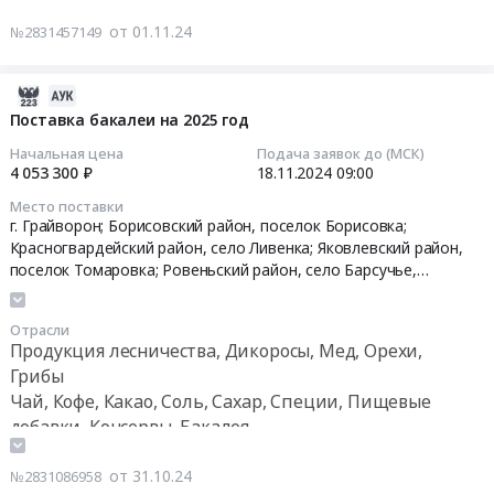
на
от
систем
Мясные
2024
поставку
моста
от 01.11.24
№2831457149
и
продукты,
год
автомобильного
пляжа
оборудования
Продукция
at
бензина
Куколевка
Предмет
животноводства
г.
2024-
и
в
тендера:
и
Грайворон,
11-
Поставка бакалеи на 2025 год
дизельного
сторону
Оказание
охоты
Белгородская
20
топлива
воинской
Начальная цена
Подача заявок до (МСК)
услуг
Предмет
область
05:29:41
для
части
4 053 300 ₽
18.11.2024
09:00
по
тендера:
,
нужд
Грайворонского
техническому
Место поставки
Поставка
Russia,
2024-
ГУП
городского
г. Грайворон; Борисовский район, поселок Борисовка;
обслуживанию
мяса
RU
11-
"Белоблводоканал"
округа
Красногвардейский район, село Ливенка; Яковлевский район,
системы
говядины
Белгородская
18
(ПП
поселок Томаровка; Ровеньский район, село Барсучье,
протяженностью
видеонаблюдения
на
область
09:00:00
Борисовского
Белгородская область
2,0
в
2025
Фармацевтические
р-
км.
2025
Отрасли
год.
и
Тендер
на,
Цена:
Продукция лесничества, Дикоросы, Мед, Орехи,
году.
Цена:
лекарственные
на
Грайворонского
5761630
Грибы
Цена:
6165600
средства
поставку
городского
руб.
Чай, Кофе, Какао, Соль, Сахар, Специи, Пищевые
187200
руб.
Предмет
бакалеи
округа,
руб.
добавки, Консервы, Бакалея
тендера:
на
Ракитянского
Поставка
2025
р-
от 31.10.24
№2831086958
лекарственных
год
на,