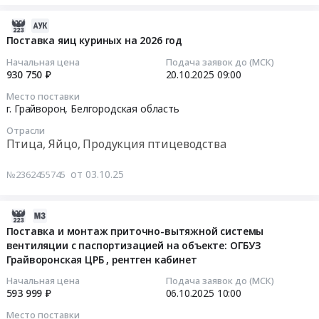
2026
на
р-
год
поставку
2025-
на,
at
масла
10-
Шебекинского
Поставка яиц куриных на 2026 год
г.
сливочного
21
р-
Начальная цена
Подача заявок до (МСК)
Грайворон,
на
16:43:31
на)
930 750 ₽
20.10.2025
09:00
Белгородская
2026
Тендер
Место поставки
область
год
2025-
на
г. Грайворон,
Белгородская область
,
Тендер
10-
поставку
Russia,
Отрасли
на
20
АВТОМОБИЛЬНОГО
Птица, Яйцо, Продукция птицеводства
RU
поставку
09:00:00
БЕНЗИНА
Белгородская
масла
И
от 03.10.25
№2362455745
область
сливочного
Тендер
ДИЗЕЛЬНОГО
Мясо,
на
на
ТОПЛИВА
Мясные
2026
поставку
НА
2025-
продукты,
год
яиц
1-
10-
Поставка и монтаж приточно-вытяжной системы
Продукция
at
куриных
Е
вентиляции с паспортизацией на объекте: ОГБУЗ
02
животноводства
г.
на
ПОЛУГОДИЕ
Грайворонская ЦРБ , рентген кабинет
11:16:02
и
Грайворон,
2026
2026
Начальная цена
Подача заявок до (МСК)
охоты
Белгородская
год
Г.
2025-
593 999 ₽
06.10.2025
10:00
Предмет
область
Тендер
ДЛЯ
10-
Место поставки
тендера: