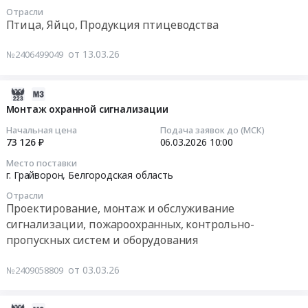
03-
Автомобили, Спецтехника, Авиа- ЖД-техника, Суда
Отрасли
30
Птица, Яйцо, Продукция птицеводства
09:00:00
Финансы, Страхование, Оценка, Юридические услуги
от 13.03.26
№2406499049
Тендер
Одежда, Средства защиты, Текстиль, Хозтовары, Тара
на
поставку
2026-
Экология, Клининг, Химчистка
тушек
03-
Монтаж охранной сигнализации
цыплят-
07
Энергетика
Начальная цена
Подача заявок до (МСК)
бройлеров
02:56:02
73 126 ₽
06.03.2026
10:00
на
Нефтяная и Газовая отрасль
Место поставки
2026
2026-
г. Грайворон,
Белгородская область
год
Промышленное оборудование и изделия
03-
Отрасли
Тендер
06
Проектирование, монтаж и обслуживание
Прочее оборудование и изделия
на
10:00:00
сигнализации, пожароохранных, контрольно-
поставку
пропускных систем и оборудования
Обучение, Научная деятельность
тушек
Тендер
цыплят-
на
Аренда и продажа Недвижимости и имущества
от 03.03.26
№2409058809
бройлеров
монтаж
на
охранной
Услуги в области Спорта, Отдыха, Культуры
2026
сигнализации