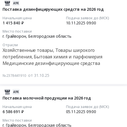
Материалы
г.
2025-
бензина
для
Грайворон,
11-
АИ
Поставка дезинфицирующих средств на 2026 год
производства
Белгородская
27
–
Начальная цена
Подача заявок до (МСК)
текстиля,
область
07:58:09
92
1 415 840 ₽
10.11.2025
09:00
Мягкий
,
в
инвентарь,
Место поставки
Russia,
2025-
2026
г. Грайворон,
Белгородская область
Ветошь
RU
11-
году
Предмет
Отрасли
Белгородская
10
Тендер
Хозяйственные товары, Товары широкого
тендера:
область
09:00:00
на
потребления, Бытовая химия и парфюмерия
Поставка
Текстиль
поставку
постельного
Медицинские дезинфицирующие средства
и
Тендер
автомобильного
белья
текстильные
на
бензина
на
от 31.10.25
№2378441910
изделия,
поставку
АИ
2026
Материалы
дезинфицирующих
–
год.
для
средств
92
2025-
Цена:
производства
на
в
11-
Поставка молочной продукции на 2026 год
915500
текстиля,
2026
2026
12
руб.
Начальная цена
Подача заявок до (МСК)
Мягкий
год
году
15:35:10
6 586 691 ₽
05.11.2025
09:00
инвентарь,
Тендер
at
Ветошь
Место поставки
на
г.
2025-
г. Грайворон,
Белгородская область
Предмет