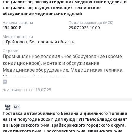
специалистов, эксплуатирующих медицинские изделия, и
год.
Цена:
эксплуатирующих
2025-
Птица,
эксплуатации
специалистов, осуществляющих техническое
Цена:
1240000
медицинские
07-
Яйцо,
специалистов,
обслуживание медицинских изделий
1489200
руб.
изделия,
23
Продукция
эксплуатирующих
руб.
Начальная цена
Подача заявок до (МСК)
и
10:00:00
птицеводства
медицинские
154 000 ₽
23.07.2025
10:00
специалистов,
Предмет
изделия,
осуществляющих
Тендер
тендера:
Место поставки
и
г. Грайворон,
Белгородская область
техническое
на
Поставка
специалистов,
обслуживание
поставку
печени
осуществляющих
Отрасли
медицинских
медицинских
Промышленное Холодильное оборудование (кроме
куриной
техническое
изделий.
изделий-
на
кондиционеров), монтаж и обслуживание
обслуживание
Цена:
Холодильник
2026
Медицинское оборудование, Медицинская техника,
медицинских
525500
фармацевтический
год.
Медицинский инструмент
изделий
руб.
"ХФ-400-
Цена:
Тендер
Ремонт и обслуживание медицинской техники
3(ТС)
988000
на
от 18.07.25
№2385480111
"ПОЗИС"
руб.
поставку
с
медицинских
2025-
тонированной
изделий:
06-
Поставка автомобильного бензина и дизельного топлива
стеклянной
Установка
на II-е полугодие 2025 г. для нужд ГУП "Белоблводоканал"
23
дверью
стоматологическая,
(ПП Борисовского р-на, Грайворонского городского округа,
13:22:03
(400
ввод
Ракитянского р-на, Прохоровского р-на, Ивнянского р-на,