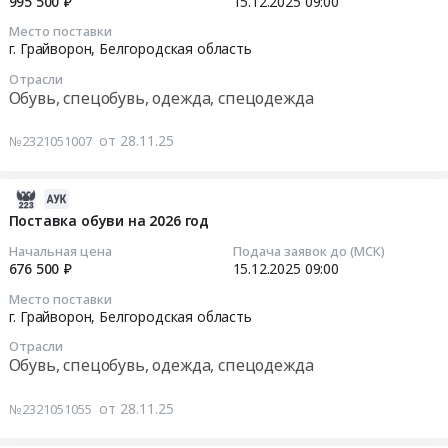
995 500 ₽
15.12.2025
09:00
тендера:
Белгородская
год
Поставка
Место поставки
область
Тендер
2025-
г. Грайворон,
Белгородская область
лекарственных
,
на
12-
препаратов
Russia,
поставку
Отрасли
15
на
Обувь, спецобувь, одежда, спецодежда
RU
мяса
09:00:00
2026
Белгородская
говядины
год.
от 28.11.25
№2321051007
область
на
Тендер
Цена:
Фармацевтические
2026
на
522449
и
год
поставку
2025-
руб.
лекарственные
at
одежды
12-
Поставка обуви на 2026 год
средства
г.
на
25
Начальная цена
Подача заявок до (МСК)
Предмет
Грайворон,
2026
14:35:07
676 500 ₽
15.12.2025
09:00
тендера:
Белгородская
год
Поставка
Место поставки
область
Тендер
2025-
г. Грайворон,
Белгородская область
лекарственных
,
на
12-
препаратов
Russia,
Отрасли
поставку
15
на
Обувь, спецобувь, одежда, спецодежда
RU
одежды
09:00:00
2026
Белгородская
на
год.
от 28.11.25
№2321051055
область
2026
Тендер
Цена:
Мясо,
год
на