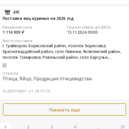
препаратов
Тендер
Прохоровского
на
на
р-
2024-
2024
поставку
на,
11-
Поставка яиц куриных на 2025 год
год.
бакалеи
Ивнянского
15
Начальная цена
Подача заявок до (МСК)
Цена:
на
р-
05:04:24
1 116 900 ₽
13.11.2024
09:00
394094
2025
на,
Место поставки
руб.
год
Шебекинского
2024-
г. Грайворон; Борисовский район, поселок Борисовка;
at
р-
11-
Красногвардейский район, село Ливенка; Яковлевский район,
г.
на)
13
поселок Томаровка; Ровеньский район, село Барсучье,
Грайворон;
Тендер
09:00:00
Белгородская область
Борисовский
на
район,
Отрасли
поставку
Тендер
Птица, Яйцо, Продукция птицеводства
поселок
автомобильного
на
Борисовка;
бензина
поставку
от 28.10.24
№2835078001
Красногвардейский
и
яиц
район,
дизельного
куриных
село
топлива
на
Показать еще
Ливенка;
для
2025
Яковлевский
нужд
год
район,
ГУП
Тендер
1
2
3
4
...
37