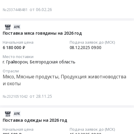
бройлеров
пожароохранных,
лекарственных
на
от 06.02.26
контрольно-
№2337448481
препаратов
Тендер
2026
пропускных
на
на
год.
систем
2026
поставку
2025-
Цена:
и
год
лекарственных
12-
Поставка мяса говядины на 2026 год
960000
оборудования
at
препаратов
16
руб.
Предмет
Начальная цена
Подача заявок до (МСК)
г.
на
23:46:07
6 180 000 ₽
08.12.2025
09:00
тендера:
Грайворон,
2026
Монтаж
Место поставки
Белгородская
год
2025-
г. Грайворон,
Белгородская область
охранной
область
Тендер
12-
сигнализации.
,
Отрасли
на
08
Цена:
Мясо, Мясные продукты, Продукция животноводства
Russia,
поставку
09:00:00
73126
и охоты
RU
лекарственных
руб.
Белгородская
препаратов
Тендер
от 28.11.25
№2321051042
область
на
на
Фармацевтические
2026
поставку
и
год
мяса
2025-
лекарственные
at
говядины
12-
Поставка одежды на 2026 год
средства
г.
на
24
Начальная цена
Подача заявок до (МСК)
Предмет
Грайворон,
2026
14:47:06