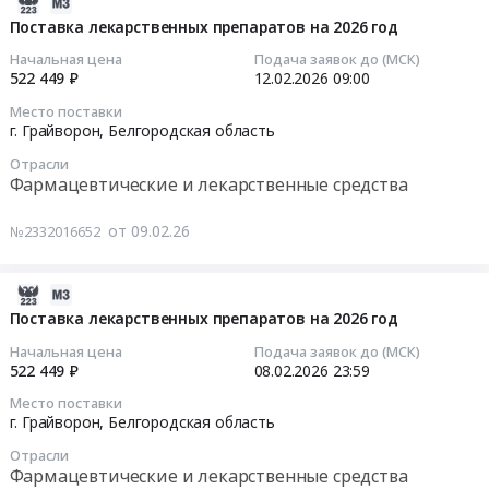
2026-
год
Тендер
02-
Поставка лекарственных препаратов на 2026 год
Товары для Спорта, Отдыха, Развлечений, Предметы
at
на
09
Искусства
Начальная цена
Подача заявок до (МСК)
г.
монтаж
14:53:06
522 449 ₽
12.02.2026
09:00
Грайворон,
охранной
Металлургическое производство
Белгородская
Место поставки
сигнализации
2026-
г. Грайворон,
Белгородская область
область
at
Химическая продукция
02-
,
г.
Отрасли
12
Фармацевтические и лекарственные средства
Russia,
Грайворон,
Лесообработка, Изделия из дерева
09:00:00
RU
Белгородская
от 09.02.26
Белгородская
№2332016652
область
Сельское хозяйство
Тендер
область
,
на
Птица,
Отходы и лом
Russia,
поставку
2026-
Яйцо,
RU
лекарственных
02-
Поставка лекарственных препаратов на 2026 год
Продукция
Услуги ЖКХ
Белгородская
препаратов
09
птицеводства
Начальная цена
Подача заявок до (МСК)
область
на
15:40:03
522 449 ₽
08.02.2026
23:59
Социальные услуги
Предмет
Проектирование,
2026
тендера:
монтаж
Место поставки
год
2026-
г. Грайворон,
Белгородская область
Поставка
и
Тендер
02-
тушек
обслуживание
Отрасли
на
08
цыплят-
Фармацевтические и лекарственные средства
сигнализации,
поставку
23:59:00