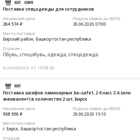
диагностики
использованием
2026-
номер
Поставка
кабельных
топливных
06-
Поставка спецодежды для сотрудников
02:64:011115:83.
мягкого
линий
карт
29
Цена:
Начальная цена
Подача заявок до (МСК)
инвентаря.
at
Тендер
17:06:09
264 574 ₽
26.06.2026
07:00
750096
Цена:
Бирск,
на
руб.
534767
Место поставки
Башкортостан
поставку
2026-
Бирский район,
Башкортостан республика
руб.
республика
ГСМ
06-
,
Отрасли
с
26
Обувь, спецобувь, одежда, спецодежда
Russia,
использованием
07:00:00
RU
топливных
от 19.06.26
№2415002419
Башкортостан
карт
Тендер
республика
at
на
Контрольно-
Респ.
поставку
2026-
измерительные
Башкортостан;г.
спецодежды
07-
Поставка шкафов ламинарных ba–safe1, 2 Класс 2 А (или
приборы
Уфа;Аскинский
для
эквивалент) в количестве 2 шт, Бирск
01
и
район;Балтачевский
сотрудников
14:23:09
Начальная цена
Подача заявок до (МСК)
автоматика,
район;Бирский
Тендер
938 950 ₽
29.06.2026
15:10
монтаж
район;Мишкинский
на
2026-
Место поставки
и
район;Дуванский
поставку
06-
г. Бирск,
Башкортостан республика
обслуживание
район;Кигинский
спецодежды
29
Предмет
Отрасли
район;Мечетлинский
для