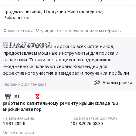
Продукты питания, Продукция Животноводства,
Рыболовства
Фармацевтика, Медицинское оборудование и материалы
Медицинские и Оздоровительные услуги
Ещё 27 отраслей
Собираем все закупки Бирска со всех источников,
предоставляем мощные инструменты для поиска и
Мебель, Компьютеры и Периферия, Канцтовары, Бытовая
аналитики. Тысячи поставщиков и подрядчиков
техника
ежедневно используют сервис Комтендер для
эффективного участия в тендерах и получения прибыли
Связь, Информационные технологии
Анализ рынка
Найдено 2 264 тендера
Грузовые и пассажирские перевозки, Транспортные услуги
2026-
Полиграфия
08-
работы по капитальному ремонту крыши склада №3
Бирский элеватор
06
Реклама, Дизайн, Маркетинг, Теле и радиовещание
13:24:38
Начальная цена
Подача заявок до (МСК)
1 931 282 ₽
10.08.2026
08:30
Топливо, Уголь, Продукция нефтепереработки
2026-
Место поставки