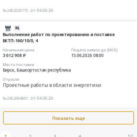
тепловой
услуг
Цена:
Выполнение
кондитерские
энергии
по
от 04.06.26
288844
№2452026175
работ
изделия
at
текущему
руб.
по
Предмет
Бирский
ремонту
монтажу
тендера:
район,
2026-
внутренних
системы
Поставка
д.
06-
Выполнение работ по проектированию и поставке
сетей
управления
продуктов
Зеленый,г.Бирск,
БКТП-160/10/0, 4
27
водоснабжения
доступом
питания
Башкортостан
22:48:43
вспомогательного
Начальная цена
Подача заявок до (МСК)
(турникет)
(кондитерские
республика
3 612 908 ₽
15.06.2026
08:00
корпуса
в
изделия).
,
2026-
филиала
Место поставки
общежитие
Цена:
Russia,
06-
ФБУЗ
Бирск,
Башкортостан республика
№
174461
RU
15
"Центр
1
Отрасли
руб.
Башкортостан
08:00:00
гигиены
Проектные работы в области энергетики
Бирского
республика
и
филиала
Поверка
Тендер
эпидемиологии
от 04.06.26
Уфимского
№2452064601
и
на
в
университета.
калибровка
выполнение
Республике
Цена:
оборудования
работ
Башкортостан"
Показать еще
292765
и
по
в
руб.
технических
проектированию
городах
средств
и
1
2
3
4
...
57
Бирск,