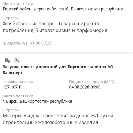
работы
теплотехническое
Место поставки
бытовой
2026-
Предмет
Бирский район, деревня Зеленый,
Башкортостан республика
оборудование
стиральной
08-
тендера:
и
at
Отрасли
07
работы
материалы.
Хозяйственные товары, Товары широкого
Бирский
10:00:00
по
Монтаж
потребления, Бытовая химия и парфюмерия
район,
капитальному
и
деревня
Тендер
ремонту
обслуживание
Зеленый,
от 30.07.26
№2490086791
на
крыши
Предмет
Башкортостан
поставку
склада
тендера:
республика
моющих
2026-
№3
Поставка
,
и
07-
Закупка плиты дорожной для Бирского филиала АО
Бирский
газового
Russia,
хозяйственных
Башспирт
28
элеватор.
котла.
RU
товаров
11:22:48
Цена:
Цена:
Начальная цена
Подача заявок до (МСК)
Башкортостан
Тендер
1931282
127 107 ₽
04.08.2026
09:00
358166
республика
на
2026-
руб.
руб.
Технологическое
Место поставки
поставку
08-
г. Бирск,
Башкортостан республика
оборудование,
моющих
04
монтаж
Отрасли
и
09:00:00
и
Материалы для строительства дорог, ЖД путей
хозяйственных
обслуживание
Строительные железобетонные изделия
товаров
Тендер
Предмет
at
на