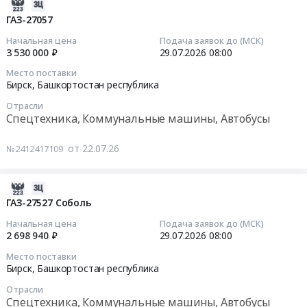
Зеленый;
питания
2026-
АО
тендера:
г.
(овощи
07-
ГАЗ-27057
Башспирт.
Поставка
Бирск,
свежие)
29
Начальная цена
Подача заявок до (МСК)
Цена:
моющих
Башкортостан
Тендер
15:19:07
3 530 000 ₽
29.07.2026
08:00
151000
средств.
республика
на
руб.
Цена:
Место поставки
,
поставку
2026-
Бирск,
Башкортостан республика
153076
Russia,
продуктов
07-
руб.
RU
Отрасли
питания
29
Спецтехника, Коммунальные машины, Автобусы
Башкортостан
(овощи
08:00:00
республика
свежие)
от 22.07.26
№2412417109
Мясо,
at
Тендер:
Мясные
Бирский
ГАЗ-27057
продукты,
район,
Тендер:
2026-
Продукция
деревня
ГАЗ-27057
07-
ГАЗ-27527 Соболь
животноводства
Зеленый;
at
29
Начальная цена
Подача заявок до (МСК)
и
г.
Бирск,
15:21:07
2 698 940 ₽
29.07.2026
08:00
охоты
Бирск,
Башкортостан
Предмет
Место поставки
Башкортостан
республика
2026-
Бирск,
Башкортостан республика
тендера:
республика
,
07-
Поставка
,
Отрасли
Russia,
29
Спецтехника, Коммунальные машины, Автобусы
продуктов
Russia,
RU