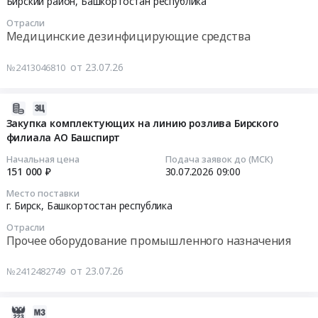
Бирский район,
Башкортостан республика
Предмет
Бирск,
at
07-
тендера:
Башкортостан
Отрасли
г.
31
Поставка
Медицинские дезинфицирующие средства
республика
Бирск,
07:00:00
моющих
,
Башкортостан
и
от 23.07.26
№2413046810
Russia,
республика
Тендер
хозяйственных
RU
,
на
товаров.
Башкортостан
Russia,
поставку
2026-
Цена:
республика
RU
дезинфицирующих
07-
Закупка комплектующих на линию розлива Бирского
0
Материалы
Башкортостан
средств
филиала АО Башспирт
23
руб.
для
республика
Тендер
07:45:20
Начальная цена
Подача заявок до (МСК)
строительства
Фармацевтические
на
151 000 ₽
30.07.2026
09:00
дорог,
и
поставку
2026-
Место поставки
ЖД
лекарственные
дезинфицирующих
07-
г. Бирск,
Башкортостан республика
путей
средства
средств
30
Предмет
Предмет
Отрасли
at
09:00:00
Прочее оборудование промышленного назначения
тендера:
тендера:
Бирский
Закупка
Ветеринарные
район,
Тендер
от 23.07.26
№2412482749
плиты
препараты.
Башкортостан
на
дорожной
Цена:
республика
закупку
для
176734
,
комплектующих
2026-