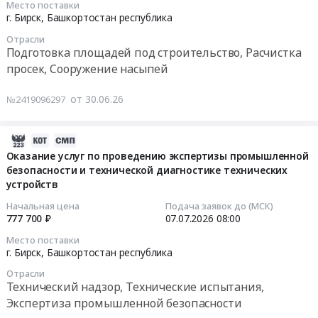
07
и
РБ
Место поставки
перициазин,
17:35:00
наружной
Бирский
г. Бирск,
Башкортостан республика
тиоридазин,
систем
медико-
Отрасли
хлоропромазин).
Тендер
отопления
фармацевтический
Подготовка площадей под строительство, Расчистка
Цена:
на
в
колледж
просек, Сооружение насыпей
162517
оказание
зданиях
по
руб.
услуг
ГБУ
адресу:
от 30.06.26
№2419096297
по
Бирский
РБ,
сносу
ДСО
г.
2026-
гаража
Малахит
Бирск,
07-
Оказание услуг по проведению экспертизы промышленной
по
at
ул.
безопасности и технической диагностике технических
10
адресу:
Бирский
Интернациональная,
устройств
15:35:53
Республика
район,
96
Башкортостан,
д.
Тендер
Начальная цена
Подача заявок до (МСК)
2026-
777 700 ₽
07.07.2026
08:00
г.Бирск,
Зеленый,г.Бирск,
на
07-
ул.Комарова,
Башкортостан
капитальный
Место поставки
07
д.81/1,
республика
ремонт
г. Бирск,
Башкортостан республика
08:00:00
общей
,
(благоустройство
Отрасли
площадью
Russia,
прилегающей
Технический надзор, Технические испытания,
Тендер
193,2
RU
территории
Экспертиза промышленной безопасности
на
кв.м.,
Башкортостан
2