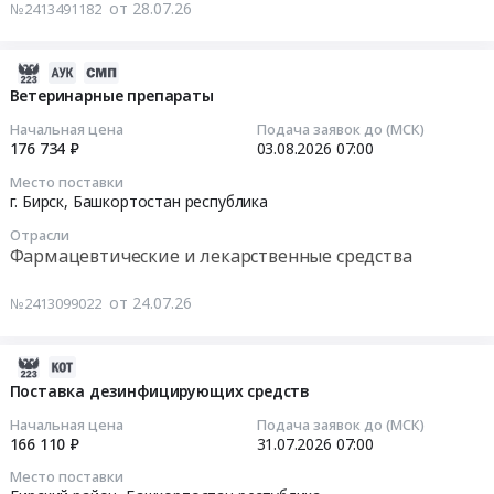
тендера:
от 28.07.26
№2413491182
Бирский
закупку
Поставка
район,
плиты
машины
деревня
дорожной
2026-
бытовой
Зеленый,
для
08-
Ветеринарные препараты
стиральной.
Башкортостан
Бирского
04
Цена:
Начальная цена
Подача заявок до (МСК)
республика
филиала
01:03:17
176 734 ₽
03.08.2026
07:00
0
,
АО
руб.
Место поставки
Russia,
Башспирт
2026-
г. Бирск,
Башкортостан республика
RU
Тендер
08-
Башкортостан
Отрасли
на
03
Фармацевтические и лекарственные средства
республика
закупку
07:00:00
Хозяйственные
плиты
от 24.07.26
№2413099022
товары,
дорожной
Тендер
Товары
для
на
широкого
Бирского
ветеринарные
2026-
потребления,
филиала
препараты
08-
Поставка дезинфицирующих средств
Бытовая
АО
Тендер
04
Начальная цена
Подача заявок до (МСК)
химия
Башспирт
на
15:48:16
166 110 ₽
31.07.2026
07:00
и
at
ветеринарные
парфюмерия
Место поставки
г.
препараты
2026-