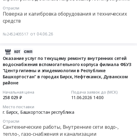
г.Бирск,
RU
на
06-
и
Башкортостан
Башкортостан
Отрасли
поставку
15
оборудования
Поверка и калибровка оборудования и технических
республика
республика
продуктов
07:00:00
Предмет
,
средств
Овощи,
питания
тендера:
Russia,
Фрукты,
(кондитерские
Тендер
Выполнение
RU
от 04.06.26
в
№2452405517
изделия)
на
работ
Башкортостан
том
at
услуги
по
республика
числе
Бирский
по
2026-
монтажу
Проектирование,
консервированные,
район,
поверке
06-
Оказание услуг по текущему ремонту внутренних сетей
системы
монтаж
Сухофрукты
д.
приборов
водоснабжения вспомогательного корпуса филиала ФБУЗ
16
управления
и
Предмет
Зеленый,г.Бирск,
учета
"Центр гигиены и эпидемиологии в Республике
16:11:07
доступом
обслуживание
тендера:
Башкортостан
Башкортостан" в городах Бирск, Нефтекамск, Дуванском
тепловой
(турникет)
сигнализации,
Поставка
республика
районе
энергии
2026-
в
пожароохранных,
продуктов
,
Тендер
06-
Начальная цена
Подача заявок до (МСК)
общежитие
контрольно-
питания
Russia,
на
258 029 ₽
11.06.2026
14:00
11
№
пропускных
(сухофрукты).
RU
услуги
14:00:00
Место поставки
3
систем
Цена:
Башкортостан
по
г. Бирск,
Башкортостан республика
Бирского
и
208491
республика
поверке
Тендер
филиала
оборудования
Отрасли
руб.
Конфеты,
приборов
на
Сантехнические работы, Внутренние сети водо-,
Уфимского
Предмет
Шоколад,
учета
оказание
тепло-, газо-снабжения и канализации
университета.
тендера:
Прочие