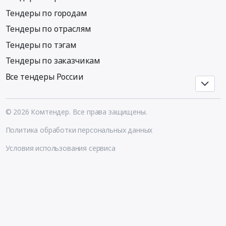
Сантехнические
Тендеры по городам
работы,
Внутренние
Тендеры по отраслям
сети
Тендеры по тэгам
водо-,
тепло-,
Тендеры по заказчикам
газо-
Все тендеры России
снабжения
и
канализации
© 2026 Комтендер. Все права защищены.
Предмет
тендера:
Политика обработки персональных данных
Оказание
услуг
Условия использования сервиса
по
текущему
ремонту
внутренних
сетей
водоснабжения
вспомогательного