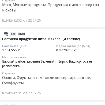
Отрасли
Бирск,
Бирский
07:00:00
Мясо, Мясные продукты, Продукция животноводства
Башкортостан
район,
и охоты
республика
деревня
Тендер
,
Зеленый,
на
от 22.07.26
№2412412552
Russia,
Башкортостан
поставку
RU
республика
продуктов
Башкортостан
,
питания
2026-
республика
Russia,
(свинина
08-
Поставка продуктов питания (овощи свежие)
Прочее
RU
замороженная)
04
Начальная цена
Подача заявок до (МСК)
оборудование
Башкортостан
Тендер
04:19:28
1 154 555 ₽
30.07.2026
07:00
промышленного
республика
на
назначения
Место поставки
Хозяйственные
поставку
2026-
Бирский район, деревня Зеленый; г. Бирск,
Башкортостан
Предмет
товары,
продуктов
07-
республика
тендера:
Товары
питания
30
Закупка
широкого
Отрасли
(свинина
07:00:00
Овощи, Фрукты, в том числе консервированные,
комплектующих
потребления,
замороженная)
Сухофрукты
на
Бытовая
at
Тендер
линию
химия
Бирский
на
от 22.07.26
№2412412591
розлива
и
район,
поставку
Бирского
парфюмерия
деревня
продуктов
филиала
Предмет