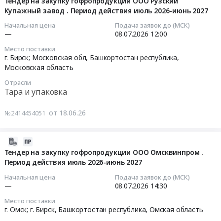
07-
Тендер на закупку гофропродукции ООО Рузский
Башкортостан
сотрудников.
поставку
(сок)
Купажный завод . Период действия июль 2026-июнь 2027
10
республика
Цена:
шкафов
Тендер
15:21:39
Начальная цена
Подача заявок до (МСК)
Бензины.
264574
ламинарных
на
—
08.07.2026
12:00
Дизельное
руб.
ba–
поставку
2026-
топливо,
Место поставки
safe1,2
продуктов
07-
г. Бирск; Московская обл,
Башкортостан республика
,
Бункеровка
Класс
питания
08
Московская область
судов
2
(сок)
12:00:43
Предмет
Отрасли
А
at
Тара и упаковка
тендера:
(или
Бирский
Тендер:
поставка
эквивалент)
район,
Тендер
от 18.06.26
ГСМ
№2414454051
в
д.
на
с
количестве
Зеленый,г.Бирск,
закупку
использованием
2
Башкортостан
2026-
гофропродукции
топливных
шт,
республика
07-
ООО
Тендер на закупку гофропродукции ООО Омсквинпром .
карт.
Бирск
,
Период действия июль 2026-июнь 2027
10
Рузский
Цена:
at
Russia,
15:27:08
Купажный
Начальная цена
Подача заявок до (МСК)
55000000
г.
RU
завод
—
08.07.2026
14:30
руб.
Бирск,
Башкортостан
2026-
Место поставки
Башкортостан
республика
07-
Период
г. Омск; г. Бирск,
Башкортостан республика
,
Омская область
республика
Напитки
08
действия