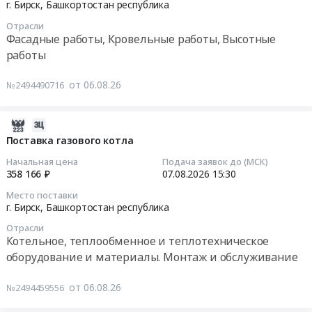
08-
г. Бирск,
Башкортостан республика
Автомобили, Спецтехника, Авиа- ЖД-техника, Суда
10
Отрасли
08:30:00
Финансы, Страхование, Оценка, Юридические услуги
Фасадные работы, Кровельные работы, Высотные
работы
Тендер
Одежда, Средства защиты, Текстиль, Хозтовары, Тара
на
от 06.08.26
№2494490716
работы
Экология, Клининг, Химчистка
по
капитальному
2026-
Энергетика
ремонту
08-
Поставка газового котла
крыши
Нефтяная и Газовая отрасль
06
Начальная цена
Подача заявок до (МСК)
склада
09:20:25
358 166 ₽
07.08.2026
15:30
№3
Промышленное оборудование и изделия
Место поставки
Бирский
2026-
г. Бирск,
Башкортостан республика
Прочее оборудование и изделия
элеватор
08-
Отрасли
Тендер
07
Котельное, теплообменное и теплотехническое
Обучение, Научная деятельность
на
15:30:00
оборудование и материалы. Монтаж и обслуживание
работы
Аренда и продажа Недвижимости и имущества
по
Тендер
от 06.08.26
№2494459556
капитальному
на
Услуги в области Спорта, Отдыха, Культуры
ремонту
поставку