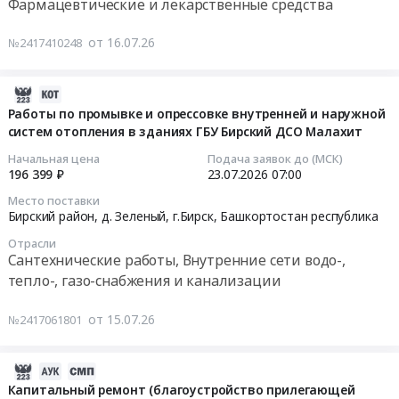
Фармацевтические и лекарственные средства
расходные
лекарственных
материалы,
препаратов
Тендер
от 16.07.26
№2417410248
Средства
(галоперидол,
на
реабилитации,
карбамазепин,
поставку
Одноразовый
рисперидон,
лекарственных
2026-
медицинский
тригексифенидил)
препаратов
07-
Работы по промывке и опрессовке внутренней и наружной
инструмент
at
(амитриптилин,
систем отопления в зданиях ГБУ Бирский ДСО Малахит
24
Предмет
Бирский
перициазин,
13:52:06
Начальная цена
Подача заявок до (МСК)
тендера:
район,
тиоридазин,
196 399 ₽
23.07.2026
07:00
Ветеринарные
деревня
хлоропромазин)
2026-
Место поставки
препараты
Зеленый,
Тендер
07-
Бирский район, д. Зеленый, г.Бирск,
Башкортостан республика
и
Башкортостан
на
23
Отрасли
ветеринарные
республика
поставку
07:00:00
Сантехнические работы, Внутренние сети водо-,
расходные
,
лекарственных
тепло-, газо-снабжения и канализации
материалы.
Russia,
препаратов
Тендер
Цена:
RU
(амитриптилин,
на
от 15.07.26
№2417061801
0
Башкортостан
перициазин,
работы
руб.
республика
тиоридазин,
по
Фармацевтические
хлоропромазин)
промывке
2026-
и
at
и
07-
Капитальный ремонт (благоустройство прилегающей