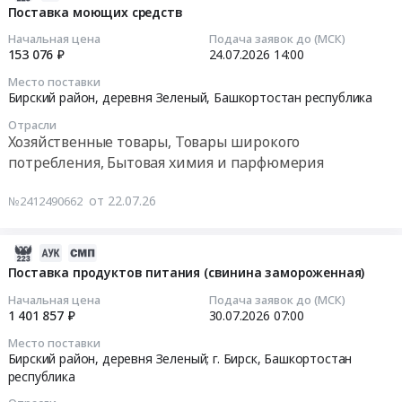
Бирского
руб.
Russia,
на
07-
Поставка моющих средств
филиала
RU
линию
22
Начальная цена
Подача заявок до (МСК)
АО
Башкортостан
розлива
14:47:40
153 076 ₽
24.07.2026
14:00
Башспирт.
республика
Бирского
Цена:
Место поставки
Медицинские
филиала
2026-
Бирский район, деревня Зеленый,
Башкортостан республика
127107
дезинфицирующие
АО
07-
руб.
средства
Отрасли
Башспирт
24
Хозяйственные товары, Товары широкого
Предмет
Тендер
14:00:00
потребления, Бытовая химия и парфюмерия
тендера:
на
Поставка
закупку
Тендер
от 22.07.26
№2412490662
дезинфицирующих
комплектующих
на
средств.
на
поставку
Цена:
линию
моющих
2026-
166110
розлива
средств
08-
Поставка продуктов питания (свинина замороженная)
руб.
Бирского
Тендер
04
Начальная цена
Подача заявок до (МСК)
филиала
на
04:19:28
1 401 857 ₽
30.07.2026
07:00
АО
поставку
Место поставки
Башспирт
моющих
2026-
Бирский район, деревня Зеленый; г. Бирск,
Башкортостан
at
средств
07-
республика
г.
at
30