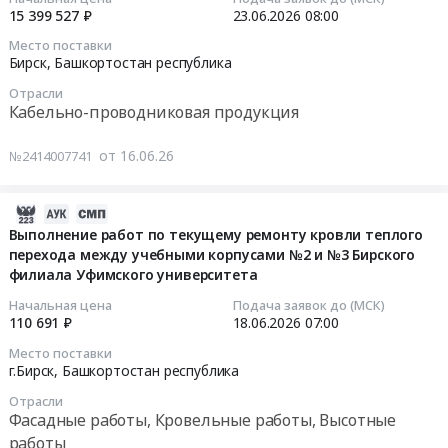
гофропродукции
at
Тендер:
08:50:30
15 399 527 ₽
23.06.2026
08:00
(или
ООО
г.
LADA
эквивалент)
Место поставки
Омсквинпром
Бирск;
Niva
2026-
Бирск,
Башкортостан республика
в
Московская
Travel
06-
количестве
Период
Отрасли
обл,
3
23
2
Кабельно-проводниковая продукция
действия
Башкортостан
at
08:00:00
шт,
июль
республика
Бирск,
Бирск.
от 16.06.26
№2414007741
2026-
Московская
Башкортостан
Тендер
Цена:
июнь
область
республика
на
938950
2027
,
,
кабельно-
2026-
руб.
at
Russia,
Russia,
проводниковая
06-
Выполнение работ по текущему ремонту кровли теплого
г.
RU
RU
продукция
перехода между учебными корпусами №2 и №3 Бирского
19
Омск;
Башкортостан
Башкортостан
4
филиала Уфимского университета
16:06:07
г.
республика
республика
Тендер
Начальная цена
Подача заявок до (МСК)
Бирск,
Тара
Автомобили
на
2026-
110 691 ₽
18.06.2026
07:00
Башкортостан
и
легковые,
кабельно-
06-
Место поставки
республика
упаковка
Мотоциклы
проводниковая
18
г.Бирск,
Башкортостан республика
Омская
Предмет
Предмет
продукция
07:00:00
Отрасли
область
тендера:
тендера:
4
Фасадные работы, Кровельные работы, Высотные
,
Тендер
LADA
at
Тендер
работы
Russia,
на
Niva