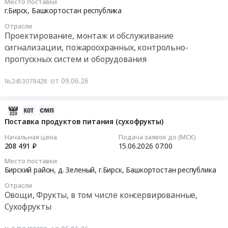
Место поставки
Башкортостан
г.
3
17
г.Бирск,
Башкортостан республика
республика
Бирск,
Бирского
06:00:00
Отрасли
,
Башкортостан
филиала
Проектирование, монтаж и обслуживание
Russia,
республика
Уфимского
Тендер
сигнализации, пожароохранных, контрольно-
RU
,
университета
на
пропускных систем и оборудования
Башкортостан
Russia,
Тендер
выполнение
республика
RU
на
работ
от 09.06.26
№2453078428
Фасадные
Башкортостан
выполнение
по
работы,
республика
работ
монтажу
Кровельные
Ремонт
по
системы
2026-
работы,
и
монтажу
управления
06-
Поставка продуктов питания (сухофрукты)
Высотные
обслуживание
системы
доступом
17
Начальная цена
Подача заявок до (МСК)
работы
автомобильной
управления
(турникет)
07:17:45
208 491 ₽
15.06.2026
07:00
Предмет
и
доступом
в
Место поставки
тендера:
спецтехники
(турникет)
общежитие
2026-
Бирский район, д. Зеленый, г.Бирск,
Башкортостан республика
Выполнение
Предмет
в
№
06-
работ
тендера:
Отрасли
общежитие
1
15
Овощи, Фрукты, в том числе консервированные,
по
Технический
№
Бирского
07:00:00
Сухофрукты
текущему
осмотр
3
филиала
ремонту
транспортных
Бирского
Уфимского
Тендер