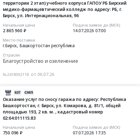
лекарственные
Бирский
опрессовке
территории 2 этап) учебного корпуса ГАПОУ РБ Бирский
16
средства
район,
медико-фармацевтический колледж по адресу: РБ, г.
внутренней
10:06:16
Предмет
Бирск, ул. Интернациональная, 96
деревня
и
тендера:
Зеленый,
наружной
2026-
Начальная цена
Подача заявок до (МСК)
Поставка
Башкортостан
систем
2 865 960 ₽
14.07.2026
07:00
07-
лекарственных
республика
отопления
14
Место поставки
препаратов
,
в
07:00:00
г.Бирск,
Башкортостан республика
(галоперидол,
Russia,
зданиях
Отрасли
карбамазепин,
RU
ГБУ
Тендер
Благоустройство и озеленение
рисперидон,
Башкортостан
Бирский
на
тригексифенидил).
республика
ДСО
капитальный
от 06.07.26
№2418092118
Цена:
Фармацевтические
Малахит
ремонт
111854
и
Тендер
(благоустройство
руб.
лекарственные
2026-
на
прилегающей
средства
07-
работы
Оказание услуг по сносу гаража по адресу: Республика
территории
Предмет
Башкортостан, г. Бирск, ул. Комарова, д. 81/1, общей
10
по
2
площадью 193, 2 кв. м. , кадастровый номер
тендера:
16:07:37
промывке
этап)
02:64:011115:83
Поставка
и
учебного
лекарственных
2026-
опрессовке
корпуса
Начальная цена
Подача заявок до (МСК)
препаратов
750 096 ₽
07.07.2026
17:35
07-
внутренней
ГАПОУ
(амитриптилин,