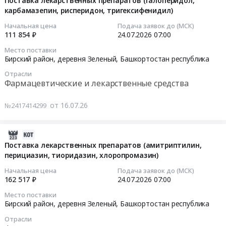
Поставка лекарственных препаратов (галоперидол,
Предмет
материалы
карбамазепин, рисперидон, тригексифенидил)
24
тендера:
Тендер
17:11:14
Начальная цена
Подача заявок до (МСК)
ГАЗ-27527
на
111 854 ₽
24.07.2026
07:00
Соболь.
ветеринарные
2026-
Место поставки
Цена:
препараты
07-
Бирский район, деревня Зеленый,
Башкортостан республика
2698940
и
24
руб.
Отрасли
ветеринарные
07:00:00
Фармацевтические и лекарственные средства
расходные
материалы
Тендер
от 16.07.26
№2417414299
at
на
г.
поставку
Бирск,
лекарственных
2026-
Башкортостан
препаратов
07-
Поставка лекарственных препаратов (амитриптилин,
республика
(галоперидол,
перициазин, тиоридазин, хлоропромазин)
24
,
карбамазепин,
17:24:14
Начальная цена
Подача заявок до (МСК)
Russia,
рисперидон,
162 517 ₽
24.07.2026
07:00
RU
тригексифенидил)
2026-
Место поставки
Башкортостан
Тендер
07-
Бирский район, деревня Зеленый,
Башкортостан республика
республика
на
24
Отрасли
Медицинские
поставку
07:00:00