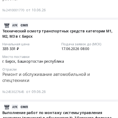
Бирск,
на
RU
закупку
Travel
Башкортостан
выполнение
от 10.06.26
№2410001770
Башкортостан
гофропродукции
3.
республика
работ
республика
ООО
Цена:
,
по
Тара
Рузский
1970000
Russia,
текущему
2026-
и
Купажный
руб.
RU
ремонту
06-
Технический осмотр транспортных средств категории М1,
упаковка
завод
Башкортостан
М2, М3 в г. Бирск
кровли
22
Предмет
республика
теплого
15:32:05
Начальная цена
Подача заявок до (МСК)
тендера:
Период
Кабельно-
перехода
335 331 ₽
17.06.2026
08:00
Тендер
действия
проводниковая
между
2026-
Место поставки
на
июль
продукция
учебными
06-
г. Бирск,
Башкортостан республика
закупку
2026-
Предмет
корпусами
17
гофропродукции
июнь
Отрасли
тендера:
№2
08:00:00
Ремонт и обслуживание автомобильной и
ООО
2027.
Кабельно-
и
спецтехники
Омсквинпром
Цена:
проводниковая
№3
Тендер
0
продукция
Бирского
на
от 09.06.26
№2453027645
Период
руб.
4.
филиала
технический
действия
Цена:
Уфимского
осмотр
июль
15399527
университета
транспортных
2026-
2026-
руб.
Тендер
средств
06-
Выполнение работ по монтажу системы управления
июнь
на
категории
доступом (турникет) в общежитие № 3 Бирского филиала