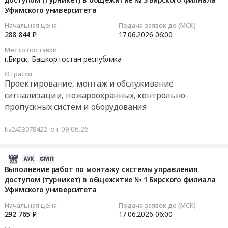
20
2027.
выполнение
Уфимского университета
М1,
10:35:05
Цена:
работ
М2,
Начальная цена
Подача заявок до (МСК)
0
по
М3
2026-
288 844 ₽
17.06.2026
06:00
руб.
текущему
в
06-
Место поставки
ремонту
г.
17
г.Бирск,
Башкортостан республика
кровли
Бирск
06:00:00
Отрасли
теплого
Тендер
Проектирование, монтаж и обслуживание
перехода
на
Тендер
сигнализации, пожароохранных, контрольно-
между
технический
на
пропускных систем и оборудования
учебными
осмотр
выполнение
корпусами
транспортных
работ
от 09.06.26
№2453078422
№2
средств
по
и
категории
монтажу
№3
М1,
системы
2026-
Бирского
М2,
управления
06-
Выполнение работ по монтажу системы управления
филиала
М3
доступом
доступом (турникет) в общежитие № 1 Бирского филиала
19
Уфимского
в
Уфимского университета
(турникет)
10:21:01
университета
г.
в
Начальная цена
Подача заявок до (МСК)
at
Бирск
общежитие
2026-
292 765 ₽
17.06.2026
06:00
г.Бирск,
at
№
06-