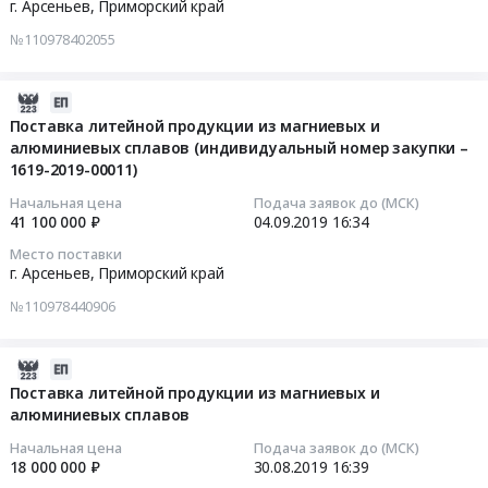
05
г. Арсеньев,
Приморский край
номер
Приморский
литейной
сплавов
15:16:50
закупки
край
№110978402055
продукции
(индивидуальный
–
Стальные
из
номер
Тендер
1619-
изделия,
магниевых
закупки
на
2019-
2019-
Металлопрокат,
и
–
поставку
09-
Поставка литейной продукции из магниевых и
00024).
Листовой
алюминиевых
1619-
литейной
алюминиевых сплавов (индивидуальный номер закупки –
04
Цена:
прокат
сплавов
2019-
продукции
1619-2019-00011)
16:34:19
3170000
из
(индивидуальный
00021)
из
руб.
Начальная цена
Подача заявок до (МСК)
стали
номер
Тендер
магниевых
2019-
41 100 000 ₽
04.09.2019
16:34
и
закупки
на
и
09-
черных
Место поставки
–
поставку
алюминиевых
04
г. Арсеньев,
Приморский край
металлов
1619-
литейной
сплавов
16:34:19
Предмет
2019-
№110978440906
продукции
(индивидуальный
тендера:
00022)
из
номер
Тендер
Поставка
at
магниевых
закупки
на
2019-
отливок
г.
и
–
поставку
08-
Поставка литейной продукции из магниевых и
(индивидуальный
Арсеньев,
алюминиевых
1619-
литейной
алюминиевых сплавов
30
номер
Приморский
сплавов
2019-
продукции
16:39:11
закупки
Начальная цена
Подача заявок до (МСК)
край
(индивидуальный
00012)
из
18 000 000 ₽
30.08.2019
16:39
–
,
номер
Тендер
магниевых
2019-