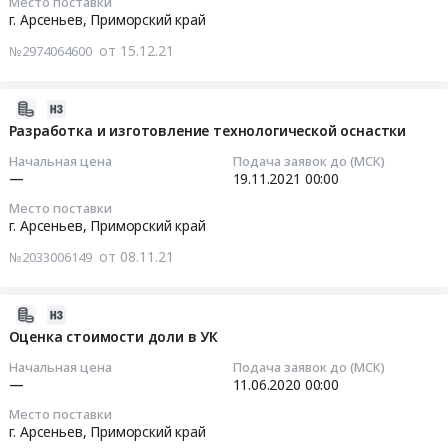
Место поставки
оснастки.
ПК,
к
12-
ректификованного
,
г. Арсеньев,
Приморский край
Цена:
МФУ,
офисному
27
ГОСТ
Russia,
0
мониторы
от 15.12.21
№2974064600
оборудованию
17:00:00
Р
RU
руб.
at
Предмет
55878-
Приморский
г.
тендера:
Тендер
2013.
край
2021-
Арсеньев,
Поставка
на
Цена:
Лабораторное
11-
Разработка и изготовление технологической оснастки
Приморский
офисной
изготовление
0
(кроме
08
край
Начальная цена
Подача заявок до (МСК)
техники.
и
руб.
медицинского)
05:34:01
—
19.11.2021
00:00
,
Цена:
поставка
и
Russia,
Место поставки
265500
специальной
испытательное
2021-
RU
г. Арсеньев,
Приморский край
руб.
технологической
оборудование
11-
Приморский
оснастки
от 08.11.21
№2033006149
и
19
край
Тендер
материалы,
00:00:00
Офисное
на
обслуживание
оборудование,
2020-
изготовление
и
Тендер
Расходные
06-
Оценка стоимости доли в УК
и
монтаж
на
материалы
03
поставка
Начальная цена
Подача заявок до (МСК)
Предмет
разработку
к
07:00:00
—
11.06.2020
00:00
специальной
тендера:
и
офисному
технологической
Место поставки
Поставка
изготовление
оборудованию
2020-
оснастки
г. Арсеньев,
Приморский край
аддитивной
технологической
Предмет
06-