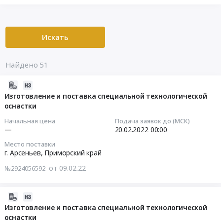
Искать
Найдено 51
2022-
02-
Изготовление и поставка специальной технологической
оснастки
09
07:44:02
Начальная цена
Подача заявок до (МСК)
—
20.02.2022
00:00
2022-
Место поставки
02-
г. Арсеньев,
Приморский край
20
от 09.02.22
№2924056592
00:00:00
Тендер
2022-
на
02-
Изготовление и поставка специальной технологической
изготовление
оснастки
08