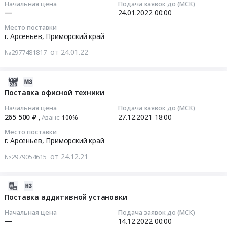
RU
специальной
Начальная цена
Подача заявок до (МСК)
спирта
16:20:24
Приморский
—
24.01.2022
00:00
технологической
этилового
край
оснастки
Место поставки
технического
2022-
Металло-
г. Арсеньев,
Приморский край
at
гидролизного
01-
и
г.
ректификованного
от 24.01.22
№2977481817
24
дерево-
Арсеньев,
ГОСТ
00:00:00
обрабатывающее
Приморский
Р
оборудование,
2021-
край
55878-
Тендер
Станки,
12-
Поставка офисной техники
,
2013
на
монтаж
24
Russia,
Тендер
Начальная цена
Подача заявок до (МСК)
разработку
и
06:58:03
RU
265 500 ₽
27.12.2021
18:00
Аванс:
,
100%‍
на
и
обслуживание
Приморский
поставку
Место поставки
изготовление
Предмет
2021-
край
спирта
г. Арсеньев,
Приморский край
технологической
тендера:
12-
Металло-
этилового
оснастки
от 24.12.21
Изготовление
№2979054615
27
и
технического
Тендер
и
18:00:00
дерево-
гидролизного
на
поставка
обрабатывающее
ректификованного
2021-
разработку
специальной
Тендер
оборудование,
ГОСТ
12-
Поставка аддитивной установки
и
технологической
на
Станки,
Р
23
изготовление
оснастки.
Начальная цена
Подача заявок до (МСК)
поставку
монтаж
55878-
07:35:02
—
14.12.2022
00:00
технологической
Цена:
офисной
и