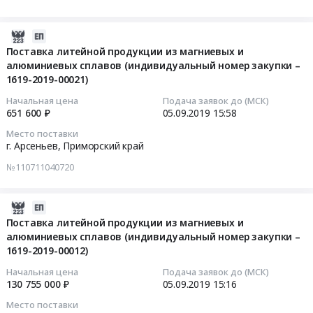
номер
Russia,
–
11551200
00023)
Тендер
закупки
RU
1619-
руб.
Тендер
на
–
2019-
Приморский
2019-
на
поставку
1619-
09-
Поставка литейной продукции из магниевых и
край
00024)
поставку
литейной
2019-
алюминиевых сплавов (индивидуальный номер закупки –
05
Предмет
at
отливок
продукции
1619-2019-00021)
00026).
15:58:15
тендера:
г.
(индивидуальный
из
Цена:
Поставка
Начальная цена
Подача заявок до (МСК)
Арсеньев,
номер
магниевых
1334000
2019-
651 600 ₽
05.09.2019
15:58
литейной
Приморский
закупки
и
руб.
09-
продукции
край
Место поставки
–
алюминиевых
05
(индивидуальный
г. Арсеньев,
Приморский край
,
1619-
сплавов
15:58:15
номер
Russia,
№110711040720
2019-
(индивидуальный
закупки
RU
00023)
номер
Тендер
–
Приморский
at
закупки
на
2019-
1619-
край
г.
–
поставку
09-
2019-
Поставка литейной продукции из магниевых и
Предмет
Арсеньев,
1619-
литейной
алюминиевых сплавов (индивидуальный номер закупки –
05
00025).
тендера:
Приморский
2019-
продукции
1619-2019-00012)
15:16:50
Цена:
Поставка
край
00022)
из
1212500
литейной
Начальная цена
Подача заявок до (МСК)
,
Тендер
магниевых
2019-
руб.
130 755 000 ₽
05.09.2019
15:16
продукции
Russia,
на
и
09-
(индивидуальный
Место поставки
RU
поставку
алюминиевых