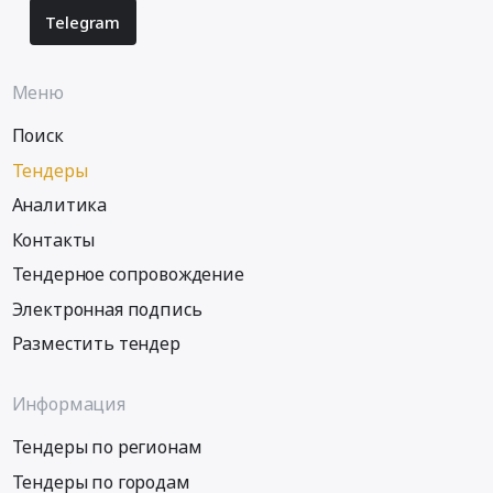
тендера:
Russia,
руб.
Telegram
Поставка
RU
литейной
Приморский
продукции
край
Меню
из
Предмет
магниевых
Поиск
тендера:
и
Поставка
Тендеры
алюминиевых
литейной
сплавов.
Аналитика
продукции
Цена:
из
Контакты
1900000
магниевых
Тендерное сопровождение
руб.
и
алюминиевых
Электронная подпись
сплавов.
Разместить тендер
Цена:
98919600
руб.
Информация
Тендеры по регионам
Тендеры по городам