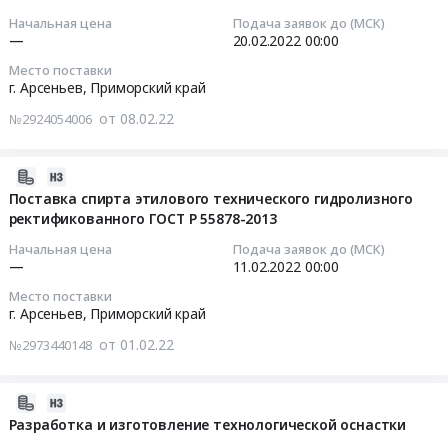
и
22:30:07
Начальная цена
Подача заявок до (МСК)
поставка
—
20.02.2022
00:00
специальной
2022-
Место поставки
технологической
02-
г. Арсеньев,
Приморский край
оснастки
20
от 08.02.22
Тендер
№2924054006
00:00:00
на
изготовление
Тендер
2022-
и
на
02-
Поставка спирта этилового технического гидролизного
поставка
изготовление
ректификованного ГОСТ Р 55878-2013
01
специальной
и
13:04:05
Начальная цена
Подача заявок до (МСК)
технологической
поставка
—
11.02.2022
00:00
оснастки
специальной
2022-
at
Место поставки
технологической
02-
г. Арсеньев,
Приморский край
г.
оснастки
11
Арсеньев,
от 01.02.22
Тендер
№2973440148
00:00:00
Приморский
на
край
изготовление
Тендер
2022-
,
и
на
01-
Разработка и изготовление технологической оснастки
Russia,
поставка
поставку
24