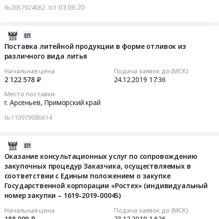
at
установки.
оснастки
от 03.06.20
№2057924062
тендера:
11
г.
Цена:
Тендер
ПК,
00:00:00
Арсеньев,
0
на
МФУ,
Приморский
2019-
руб.
разработку
мониторы.
Тендер
край
12-
Поставка литейной продукции в форме отливок из
и
Цена:
на
различного вида литья
,
24
изготовление
265500
оценку
Russia,
17:36:53
технологической
Начальная цена
Подача заявок до (МСК)
руб.
стоимости
RU
2 122 578 ₽
24.12.2019
17:36
оснастки
доли
Приморский
2019-
at
Место поставки
в
край
12-
г.
г. Арсеньев,
Приморский край
УК
Металло-
24
Арсеньев,
Тендер
№110979086614
и
17:36:53
Приморский
на
дерево-
край
оценку
обрабатывающее
Тендер
2019-
,
стоимости
оборудование,
на
12-
Russia,
Оказание консультационных услуг по сопровождению
доли
Станки,
поставку
закупочных процедур Заказчика, осуществляемых в
23
RU
в
монтаж
литейной
соответствии с Единым положением о закупке
14:26:51
Приморский
УК
и
продукции
Государственной корпорации «Ростех» (индивидуальный
край
at
номер закупки – 1619-2019-00045)
обслуживание
в
2019-
Изготовление
г.
Предмет
форме
12-
нестандартного
Начальная цена
Подача заявок до (МСК)
Арсеньев,
тендера:
отливок
188 000 ₽
23.12.2019
14:26