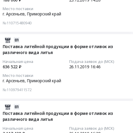
23
оборудования
Приморский
Изготовление
из
14:26:51
Предмет
Место поставки
край
и
различного
г. Арсеньев,
Приморский край
тендера:
,
поставка
вида
Тендер
Разработка
Russia,
№110715480940
специальной
литья
на
и
RU
технологической
Тендер
оказание
изготовление
Приморский
оснастки.
на
2019-
консультационных
технологической
край
Цена:
поставку
11-
услуг
Поставка литейной продукции в форме отливок из
оснастки.
Оценочная
6852941
литейной
различного вида литья
26
по
Цена:
деятельность
руб.
продукции
16:46:40
сопровождению
0
Начальная цена
Подача заявок до (МСК)
Предмет
в
закупочных
руб.
636 522 ₽
26.11.2019
16:46
тендера:
форме
2019-
процедур
Оценка
Место поставки
отливок
11-
Заказчика,
г. Арсеньев,
Приморский край
стоимости
из
26
осуществляемых
доли
№110979411572
различного
16:46:40
в
в
вида
соответствии
УК.
литья
Тендер
с
2019-
Цена:
at
на
Единым
11-
Поставка литейной продукции в форме отливок из
0
г.
поставку
положением
различного вида литья
26
руб.
Арсеньев,
литейной
о
16:38:30
Начальная цена
Подача заявок до (МСК)
Приморский
продукции
закупке