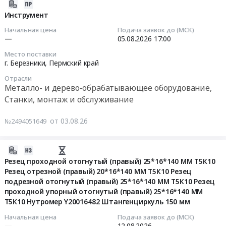
части
2026-
и
Саха
таблице
Курганская
крепл.2000444582
08-
дверей,
Инструмент
/
В2В..
область
Тендер:
04
Производство
Якутия/,
Начальная цена
Подача заявок до (МСК)
Цена:
Металло-
ТМЦ
09:23:03
окон
—
05.08.2026
17:00
Саха
0
и
Резцы
и
/
руб.
дерево-
Место поставки
шнек.и
2026-
дверей
Якутия/
г. Березники,
Пермский край
обрабатывающее
части
08-
Предмет
республика
оборудование,
крепл.2000444582
Отрасли
05
тендера:
,
Станки,
Металло- и дерево-обрабатывающее оборудование,
at
17:00:00
Поставка
Russia,
монтаж
Станки, монтаж и обслуживание
г.
запасных
RU
и
Ленинск-
Тендер:
частей
Саха
обслуживание
от 03.08.26
№2494051649
Кузнецкий,
Инструмент
для
/
Предмет
Кемеровская
Тендер:
ремонта
Якутия/
тендера:
область
Инструмент
SHANTUI
2026-
республика
Поставка
,
at
SD
08-
Резец проходной отогнутый (правый) 25*16*140 ММ Т5К10
Инструменты
механообрабатывающего
Russia,
г.
32
Резец отрезной (правый) 20*16*140 ММ Т5К10 Резец
03
Предмет
инструмента.
RU
Березники,
на
подрезной отогнутый (правый) 25*16*140 ММ Т5К10 Резец
17:21:19
тендера:
Цена:
Кемеровская
проходной упорный отогнутый (правый) 25*16*140 ММ
Пермский
Чаяндинское
Поставка
2233136
область
Т5К10 Нутромер Y20016482 Штангенциркуль 150 мм
край
НГКМ,
2026-
запасных
руб.
Инструменты
,
Якутия
08-
частей
Начальная цена
Подача заявок до (МСК)
Предмет
Russia,
С6КА-003760.
—
12.08.2026