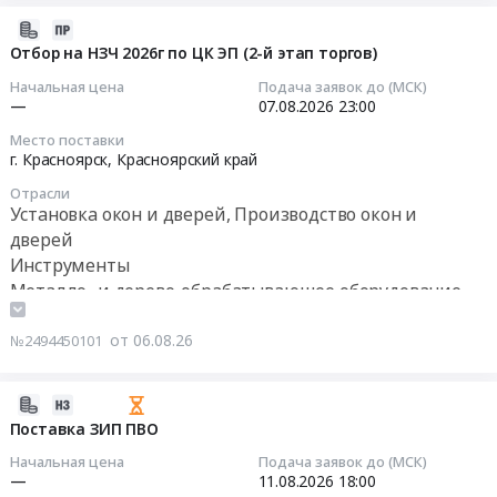
руб.
инструмент
руб.
Металло-
Тендер:
2026-
at
и
Срочно!
08-
Отбор на НЗЧ 2026г по ЦК ЭП (2-й этап торгов)
Санкт-
дерево-
Инструмент
06
Петербург,
Начальная цена
Подача заявок до (МСК)
обрабатывающее
at
06:28:02
Санкт-
—
07.08.2026
23:00
оборудование,
Великие
Петербург
Станки,
Место поставки
Луки,
2026-
город
г. Красноярск,
Красноярский край
монтаж
Псковская
08-
,
и
область
Отрасли
07
Russia,
Установка окон и дверей, Производство окон и
обслуживание
,
23:00:00
RU
Предмет
дверей
Russia,
Санкт-
тендера:
Инструменты
RU
Тендер
Петербург
Срочно!
Металло- и дерево-обрабатывающее оборудование,
Псковская
на
город
Инструмент.
Станки, монтаж и обслуживание
область
отбор
Метизы,
Цена:
Металло-
Резинотехнические изделия
от 06.08.26
№2494450101
на
Крепежные
0
и
НЗЧ
изделия
руб.
дерево-
2026г
Предмет
2026-
обрабатывающее
по
тендера:
08-
Поставка ЗИП ПВО
оборудование,
ЦК
Расходные
05
Станки,
Начальная цена
Подача заявок до (МСК)
ЭП
материалы
23:48:06
—
11.08.2026
18:00
монтаж
(2-
для