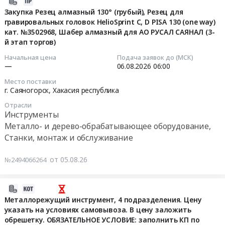
2026-
(ссылка
Чувашская
Резец
Резец
08-
Закупка Резец алмазный 130° (грубый), Резец для
на
-
(зуб)
РПК
гравировальных головок HelioSprint C, D PISA 130 (one way)
05
чертежи
Чувашия
мульчера
(РПМ)-30/R17/
кат. №3502968, Шабер алмазный для АО РУСАЛ САЯНАЛ (3-
06:03:42
внизу
республика
at
ВК-
й этап торгов)
на
Металло-
г.
ВS
2026-
Начальная цена
Подача заявок до (МСК)
этой
и
Братск;
(Коронка
—
06.08.2026
06:00
08-
странице)
дерево-
г.
буровая
06
Место поставки
at
обрабатывающее
Усть-
PDC
06:00:00
г. Саяногорск,
Хакасия республика
г.
оборудование,
Кут,
D30К-
Саяногорск,
Отрасли
Станки,
Иркутская
R17H)
Тендер
Инструменты
Хакасия
монтаж
область
Резец
на
Металло- и дерево-обрабатывающее оборудование,
республика
и
,
РПМ-30/R17
закупку
Станки, монтаж и обслуживание
,
обслуживание
Russia,
(РПУ-30/R17)
Резец
Russia,
Предмет
RU
Резец
алмазный
от 05.08.26
№2494066264
RU
тендера:
Иркутская
РП-28/14
130°
Хакасия
Поставка
область
Резец
(грубый),
республика
пластин
Инструменты
горный
2026-
Резец
Строительно-
и
Предмет
RG38-
08-
для
Металлорежущий инструмент, 4 подразделения. Цену
монтажные
прочего
тендера:
76D.8580-
указать на условиях самовывоза. В цену заложить
04
гравировальных
работы,
импортного
Резец
30S
обрешетку. ОБЯЗАТЕЛЬНОЕ УСЛОВИЕ: заполнить КП по
19:06:21
головок