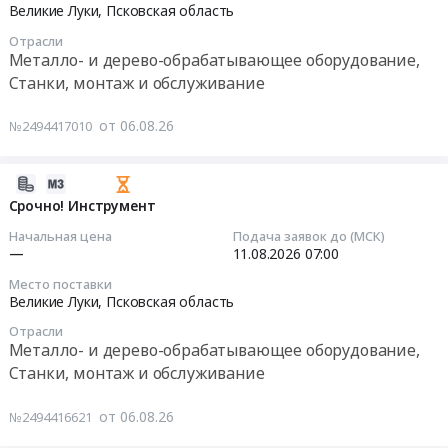
2026-
Великие Луки,
Псковская область
Оренбургская
Инструмент
инструментов
08-
область
ручной;
Отрасли
737
11
,
Расходники
Металло- и дерево-обрабатывающее оборудование,
at
07:00:00
Russia,
(пена,
Станки, монтаж и обслуживание
г.
RU
герметик);
Москва,
Тендер:
Оренбургская
Лакокрасочные
от 06.08.26
№2494417010
Москва
Срочно!
область
материалы;
город
Инструмент
Инструменты
Метизы;
,
Тендер:
2026-
Предмет
Электроды;
Russia,
Срочно!
08-
Срочно! Инструмент
тендера:
Замочно-
RU
Инструмент
06
Поставка
скобяные
Начальная цена
Подача заявок до (МСК)
Москва
at
11:54:03
—
11.08.2026
07:00
ручного
изделия;
город
Великие
инструмента
Ручной
Место поставки
Инструменты
Луки,
2026-
для
измерительный
Великие Луки,
Псковская область
Предмет
Псковская
08-
нужд
инструмент;
тендера:
область
Отрасли
11
ООО
Шланги
Металло- и дерево-обрабатывающее оборудование,
Поставка
,
07:00:00
РВК-
резиновые,
Станки, монтаж и обслуживание
инструментов
Russia,
Орск.
из
737.
RU
Тендер:
Цена:
ПВХ;
от 06.08.26
Цена:
№2494416621
Псковская
Срочно!
3254251
Сварочный
0
область
Инструмент