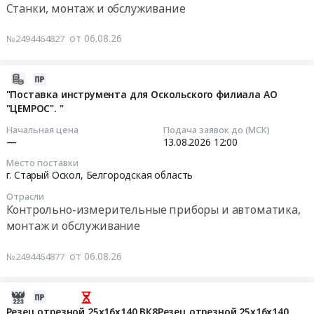
Цена:
2026,уч.4.
Цена:
Станки, монтаж и обслуживание
токарных
Тендер:
167606
Цена:
0
резцов
Инструмент
руб.
0
руб.
от 06.08.26
№2494464827
и
ISCAR
руб.
сменных
-
пластин
8
2026-
at
позиций.
08-
"Поставка инструмента для Оскольского филиала АО
Магнитогорск,
Тендер:
"ЦЕМРОС". "
06
Челябинская
Инструмент
22:57:20
Начальная цена
Подача заявок до (МСК)
область
ISCAR
—
13.08.2026
12:00
,
-
2026-
Место поставки
Russia,
8
08-
г. Старый Оскол,
Белгородская область
RU
позиций.
13
Челябинская
Отрасли
at
12:00:00
Контрольно-измерительные приборы и автоматика,
область
г.
монтаж и обслуживание
Металло-
Сызрань,
Тендер:
и
Самарская
"Поставка
от 06.08.26
дерево-
№2494464877
область
инструмента
обрабатывающее
,
для
оборудование,
Russia,
Оскольского
2026-
Станки,
RU
филиала
08-
Резец отрезной 25х16х140 ВК8Резец отрезной 25х16х140