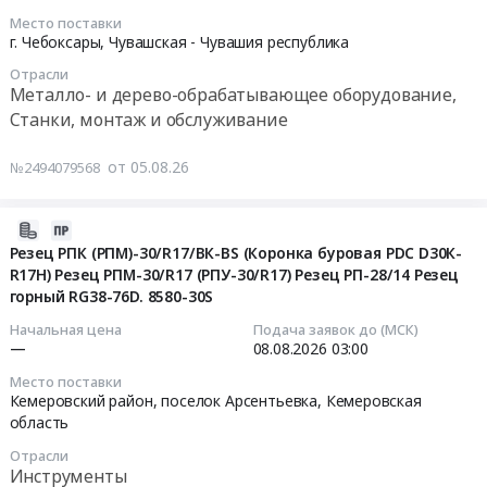
Краски,
Бытовая техника (холодильники, телевизоры,
ЛП
2026-
Приобретение
доставки
Место поставки
Лаки,
микроволновые печи и пр.), ремонт и обслуживание
СФ,
08-
инструмента
г. Чебоксары,
Чувашская - Чувашия республика
до
Клеи
НФ,
Хозяйственные товары, Товары широкого
10
и
склада
Предмет
Отрасли
ШФ,
потребления, Бытовая химия и парфюмерия
14:00:00
оснастки
Магадан)
Металло- и дерево-обрабатывающее оборудование,
тендера:
ТФ,
Оборудование, инвентарь, товары для сельского
по
Обрешетка
Станки, монтаж и обслуживание
Поставка
КФ
хозяйства
Тендер
потребности
ОБЯЗАТЕЛЬНА!.
строительных
и
на
Оборудование для металлургической
на
Цена:
от 05.08.26
№2494079568
и
ДРМО
поставку
промышленности. Термическое оборудование,
2027
0
отделочных
СФ
пластин
монтаж и обслуживание
г.
руб.
материалов.
ООО
и
2026-
для
Цена:
ИСО
прочего
08-
ГК
Резец РПК (РПМ)-30/R17/ВК-ВS (Коронка буровая PDC D30К-
92775
(ссылка
импортного
R17H) Резец РПМ-30/R17 (РПУ-30/R17) Резец РП-28/14 Резец
05
Русагро.
руб.
на
горный RG38-76D. 8580-30S
инструмента
08:27:23
Цена:
чертежи
по
0
Начальная цена
Подача заявок до (МСК)
внизу
заявке
2026-
—
08.08.2026
03:00
руб.
на
ООО
08-
Место поставки
этой
ПК
08
Кемеровский район, поселок Арсентьевка,
Кемеровская
странице)
Промтрактор
03:00:00
область
Тендер
Тендер
Отрасли
на
на
Тендер:
Инструменты
поставку