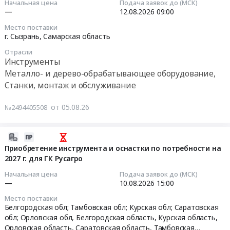
по
Начальная цена
Подача заявок до (МСК)
край
14:38:50
диски);
ЦК
—
12.08.2026
09:00
Трубопроводная
Пластиковые
ЭП
Место поставки
и
2026-
окна;
(2-
г. Сызрань,
Самарская область
запорная
08-
Расходники
й
арматура,
Отрасли
12
(пена,
этап
Инструменты
радиаторы
09:00:00
герметик);
торгов).
Металло- и дерево-обрабатывающее оборудование,
Предмет
Комплектующие
Цена:
Станки, монтаж и обслуживание
тендера:
Тендер:
для
0
Поставка
Резцы
отделки;
руб.
от 05.08.26
№2494405508
ручного
2103-
Ручной
инструмента
0077
измерительный
и
Т5К10
инструмент
2026-
приспособлений.
-
Тендер
08-
Приобретение инструмента и оснастки по потребности на
Цена:
100
на
2027 г. для ГК Русагро
05
975974
шт.
расходные
13:19:23
Начальная цена
Подача заявок до (МСК)
руб.
ГОСТ
материалы
—
10.08.2026
15:00
18879-
для
2026-
Место поставки
73
инструмента
08-
Белгородская обл; Тамбовская обл; Курская обл; Саратовская
Тендер:
(буры,
10
обл; Орловская обл,
Белгородская область
,
Курская область
,
Резцы
биты,
15:00:00
Орловская область
,
Саратовская область
,
Тамбовская