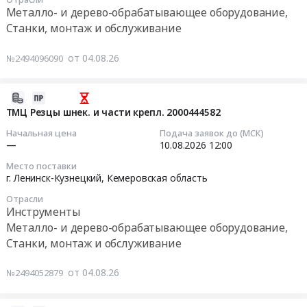
Цену
06
алмазный
С6КА-003760.
Металло- и дерево-обрабатывающее оборудование,
С6КА-003758
указать
08:00:00
для
С6КА-003761
Станки, монтаж и обслуживание
С6КА-003759
на
АО
at
Тендер
условиях
Тендер
РУСАЛ
Респ.
от 04.08.26
№2494096090
на
самовывоза.
на
САЯНАЛ
Саха
поставку
В
поставку
(3-
/
запасных
цену
механообрабатывающего
й
2026-
Якутия/,
частей
заложить
инструмента
этап
08-
ТМЦ Резцы шнек. и части крепл. 2000444582
Саха
для
обрешетку.
Тендер
торгов).
04
/
Начальная цена
Подача заявок до (МСК)
ремонта
ОБЯЗАТЕЛЬНОЕ
на
Цена:
08:53:17
—
10.08.2026
12:00
Якутия/
SHANTUI
УСЛОВИЕ:
поставку
0
республика
SD
Место поставки
заполнить
механообрабатывающего
руб.
2026-
,
г. Ленинск-Кузнецкий,
Кемеровская область
32
КП
инструмента
08-
Russia,
на
по
at
Отрасли
10
RU
Чаяндинское
Инструменты
форме
г.
12:00:00
Саха
НГКМ,
Металло- и дерево-обрабатывающее оборудование,
во
Курган,
/
Якутия.
Станки, монтаж и обслуживание
вложении
Курганская
Тендер:
Якутия/
С6КА-003758
и
область
ТМЦ
республика
С6КА-003759
от 04.08.26
№2494052879
все
,
Резцы
Установка
at
поля
Russia,
шнек.и
окон
Респ.
в
RU