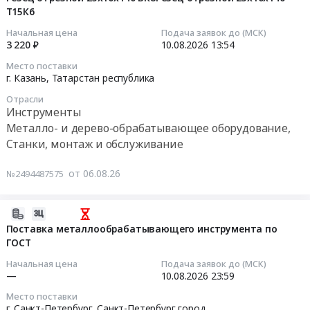
монтаж
Самарская
АО
Т15К6
06
и
область
"ЦЕМРОС"."
17:40:42
Начальная цена
Подача заявок до (МСК)
обслуживание
Инструменты
Тендер:
3 220 ₽
10.08.2026
13:54
Предмет
Предмет
"Поставка
2026-
тендера:
Место поставки
тендера:
инструмента
08-
г. Казань,
Татарстан республика
Поставка
Инструмент
для
10
сборных
ISCAR
Отрасли
Оскольского
13:54:00
токарных
Инструменты
-
филиала
резцов
Металло- и дерево-обрабатывающее оборудование,
8
АО
Тендер:
и
Станки, монтаж и обслуживание
позиций..
"ЦЕМРОС"."
Резец
сменных
Цена:
at
отрезной
пластин.
от 06.08.26
№2494487575
0
г.
25х16х140
Цена:
руб.
Старый
ВК8Резец
70086
Оскол,
отрезной
2026-
руб.
Белгородская
25х16х140
08-
Поставка металлообрабатывающего инструмента по
область
Т15К6
ГОСТ
06
,
Тендер:
17:18:21
Начальная цена
Подача заявок до (МСК)
Russia,
Резец
—
10.08.2026
23:59
RU
отрезной
2026-
Место поставки
Белгородская
25х16х140
08-
г. Санкт-Петербург,
Санкт-Петербург город