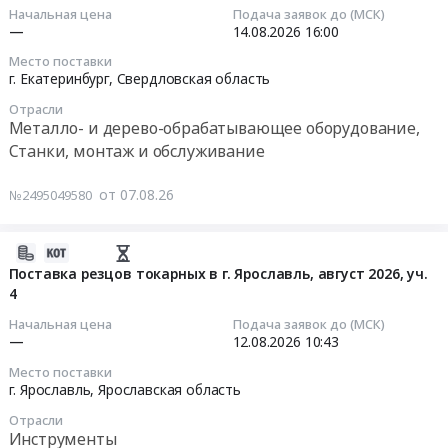
мульчера
07
Начальная цена
Подача заявок до (МСК)
республика
для
11:34:04
—
14.08.2026
16:00
Ростовская
нужд
Место поставки
область
филиала
2026-
г. Екатеринбург,
Свердловская область
,
АО
08-
Russia,
Отрасли
Инфраструктурные
14
Металло- и дерево-обрабатывающее оборудование,
RU
Проекты
16:00:00
Станки, монтаж и обслуживание
Карелия
-
республика
Старобешевская
Тендер:
от 07.08.26
№2495049580
Инструменты
ТЭС
О
Предмет
Тендер:
закупке
тендера:
ПРОД-2026-
режущего
2026-
"Закупка
ИП-
инструмента
08-
Поставка резцов токарных в г. Ярославль, август 2026, уч.
инструмента
СТЭС
для
4
07
для
ОКПД2
цеха
11:34:03
Начальная цена
Подача заявок до (МСК)
ГК
25.73.40.279:
Т-1,
—
12.08.2026
10:43
Сегежа
Резцы
Т-2
2026-
Место поставки
август
для
Тендер:
08-
г. Ярославль,
Ярославская область
2026г".
мульчера
О
12
Цена:
Отрасли
для
закупке
10:43:00
Инструменты
0
нужд
режущего