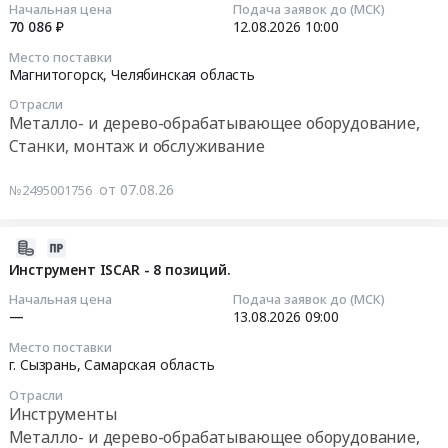
Инструменты
Начальная цена
Подача заявок до (МСК)
Станки,
at
на
08:25:02
70 086 ₽
12.08.2026
10:00
Предмет
монтаж
г.
закупку
тендера:
и
Место поставки
Ярославль,
метизов
2026-
Магнитогорск,
Челябинская область
ПРОД-2026-
обслуживание
Ярославская
at
08-
ИП-
Предмет
область
Отрасли
г.
12
СТЭС
тендера:
Металло- и дерево-обрабатывающее оборудование,
,
Новокуйбышевск,
10:00:00
ОКПД2
О
Станки, монтаж и обслуживание
Russia,
Самарская
25.73.40.279:
закупке
RU
область
Тендер
Резцы
режущего
от 07.08.26
№2495001756
Ярославская
,
на
для
инструмента
область
Russia,
поставку
мульчера
для
Инструменты
RU
сборных
2026-
для
цеха
Предмет
Самарская
токарных
08-
Инструмент ISCAR - 8 позиций.
нужд
Т-1,
тендера:
область
резцов
06
филиала
Т-2.
Начальная цена
Подача заявок до (МСК)
Поставка
Метизы,
и
22:58:31
АО
—
13.08.2026
09:00
Цена:
резцов
Крепежные
сменных
Инфраструктурные
0
токарных
Место поставки
изделия
пластин
2026-
Проекты
руб.
г. Сызрань,
Самарская область
в
Предмет
Тендер
08-
-
г.
тендера:
на
Отрасли
13
Старобешевская
Ярославль,
Инструменты
Закупка
поставку
09:00:00
ТЭС.
август
Металло- и дерево-обрабатывающее оборудование,
метизов.
сборных