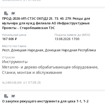
Мурманская
для
Поставка
область
ГК
механообрабатывающего
Инструменты
Сегежа
2026-
инструмента.
Предмет
август
08-
ПРОД-2026-ИП-СТЭС ОКПД2 25. 73. 40. 279: Резцы для
Цена:
тендера:
2026г"
мульчера для нужд филиала АО Инфраструктурные
07
2233136
Закупка
Тендер:
Проекты - Старобешевская ТЭС
11:43:21
руб.
резца
"Закупка
Начальная цена
Подача заявок до (МСК)
отрезного.
инструмента
2026-
167 606 ₽
13.08.2026
17:00
Цена:
для
08-
Место поставки
3700
ГК
13
Респ. Донецкая Народная,
Донецкая Народная Республика
руб.
Сегежа
17:00:00
Отрасли
август
Инструменты
2026г"
Тендер:
Металло- и дерево-обрабатывающее оборудование,
at
ПРОД-2026-
Станки, монтаж и обслуживание
г.
ИП-
Сальск;
СТЭС
от 07.08.26
№2495045269
г.
ОКПД2
Сегежа;
25.73.40.279:
г.
Резцы
2026-
Костомукша,
для
08-
О закупке режущего инструмента для цеха Т-1, Т-2
Карелия