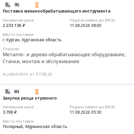
для
2026-
точения
08-
Поставка механообрабатывающего инструмента
Тендер
07
Начальная цена
Подача заявок до (МСК)
на
14:29:02
2 233 136 ₽
11.08.2026
08:00
пластины
Место поставки
для
2026-
г. Курган,
Курганская область
точения
08-
at
Отрасли
11
Металло- и дерево-обрабатывающее оборудование,
Архангельская
08:00:00
Станки, монтаж и обслуживание
обл,г.Северодвинск,
Архангельская
Тендер
от 07.08.26
№2495059919
область
на
,
поставку
Russia,
механообрабатывающего
2026-
RU
инструмента
08-
Закупка резца отрезного
Архангельская
Тендер
07
Начальная цена
Подача заявок до (МСК)
область
на
14:26:21
3 700 ₽
11.08.2026
05:30
Металло-
поставку
и
Место поставки
механообрабатывающего
2026-
Полярный,
Мурманская область
дерево-
инструмента
08-