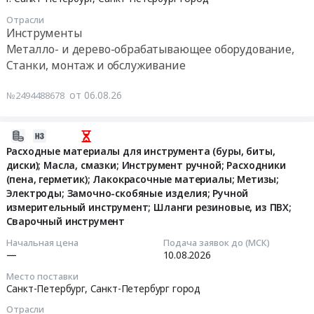
область
ВК8Резец
10
Отрасли
Контрольно-
отрезной
23:59:00
Инструменты
измерительные
25х16х140
Металло- и дерево-обрабатывающее оборудование,
приборы
Т15К6
Тендер
Станки, монтаж и обслуживание
и
at
на
автоматика,
г.
поставку
от 06.08.26
№2494488678
монтаж
Казань,
металлообрабатывающего
и
Татарстан
инструмента
обслуживание
республика
по
2026-
Предмет
,
ГОСТ
08-
Расходные материалы для инструмента (буры, биты,
тендера:
Russia,
Тендер
диски); Масла, смазки; Инструмент ручной; Расходники
06
"Поставка
RU
на
(пена, герметик); Лакокрасочные материалы; Метизы;
17:06:16
инструмента
Татарстан
Электроды; Замочно-скобяные изделия; Ручной
поставку
для
республика
измерительный инструмент; Шланги резиновые, из ПВХ;
металлообрабатывающего
2026-
Оскольского
Сварочный инструмент
Инструменты
инструмента
08-
филиала
Предмет
по
10
Начальная цена
Подача заявок до (МСК)
АО
тендера:
—
10.08.2026
ГОСТ
00:00:00
"ЦЕМРОС".".
Резец
at
Место поставки
Цена:
отрезной
г.
Санкт-Петербург,
Санкт-Петербург город
Тендер
0
25х16х140
Санкт-
на
Отрасли
руб.