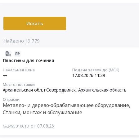
Искать
Найдено 19 779
2026-
08-
Пластины для точения
07
Начальная цена
Подача заявок до (МСК)
16:04:04
—
17.08.2026
11:39
Место поставки
2026-
Архангельская обл, г.Северодвинск,
Архангельская область
08-
Отрасли
17
Металло- и дерево-обрабатывающее оборудование,
11:39:00
Станки, монтаж и обслуживание
Тендер
от 07.08.26
№2495010618
на
пластины