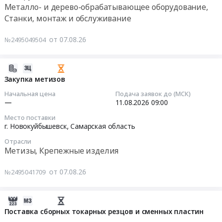
Металло- и дерево-обрабатывающее оборудование,
руб.
филиала
инструмента
Тендер
Станки, монтаж и обслуживание
АО
для
на
Инфраструктурные
цеха
поставку
от 07.08.26
№2495049504
Проекты
Т-1,
резцов
-
Т-2
токарных
Старобешевская
at
в
2026-
ТЭС
г.
г.
08-
Закупка метизов
at
Екатеринбург,
Ярославль,
07
Начальная цена
Подача заявок до (МСК)
Респ.
Свердловская
август
11:24:09
—
11.08.2026
09:00
Донецкая
область
2026,уч.4
Народная,
Место поставки
,
Тендер
2026-
г. Новокуйбышевск,
Самарская область
Донецкая
Russia,
на
08-
Народная
RU
Отрасли
поставку
11
Метизы, Крепежные изделия
Республика
Свердловская
резцов
09:00:00
,
область
токарных
Russia,
от 07.08.26
№2495041709
Металло-
в
Тендер
RU
и
г.
на
Донецкая
дерево-
Ярославль,
закупку
2026-
Народная
обрабатывающее
август
метизов
08-
Поставка сборных токарных резцов и сменных пластин
Республика
оборудование,
2026,уч.4
Тендер
07