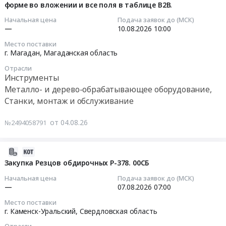
Монтаж
инструмента
(зуб)
форме во вложении и все поля в таблице В2В.
at
HelioSprint
конструкций
по
мульчера.
Кемеровский
2026-
C,
Начальная цена
Подача заявок до (МСК)
и
заявке
Цена:
район,
—
10.08.2026
10:00
08-
D
ограждений
ООО
0
поселок
10
PISA
Место поставки
Предмет
ПК
руб.
Арсентьевка,
10:00:00
130
г. Магадан,
Магаданская область
тендера:
Промтрактор.
Кемеровская
(one
Поставка
Отрасли
Цена:
область
Тендер
way)
Инструменты
Нестандартных
0
,
на
кат.
Металло- и дерево-обрабатывающее оборудование,
ТМЦ
руб.
Russia,
металлорежущий
№3502968,
Станки, монтаж и обслуживание
(годовой
RU
инструмент,
Шабер
отбор)
Кемеровская
4
алмазный
от 04.08.26
№2494058791
в
область
подразделения.
для
2027
Инструменты
Цену
АО
году
Предмет
2026-
указать
РУСАЛ
для
тендера:
08-
на
САЯНАЛ
Закупка Резцов обдирочных Р-378. 00СБ
ЦРО
Резец
06
условиях
(3-
Начальная цена
Подача заявок до (МСК)
ЛП
РПК
14:23:15
самовывоза.
й
—
07.08.2026
07:00
СФ,
(РПМ)-30/R17/
В
этап
НФ,
Место поставки
ВК-
2026-
цену
торгов)
г. Каменск-Уральский,
Свердловская область
ШФ,
ВS
08-
заложить
Тендер
ТФ,