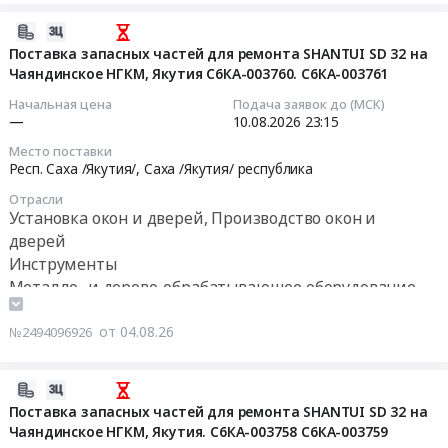
инструмент
,
Цену
для
для
2026-
Russia,
указать
АО
ц.
08-
Поставка запасных частей для ремонта SHANTUI SD 32 на
RU
на
РУСАЛ
26
Чаяндинское НГКМ, Якутия С6КА-003760. С6КА-003761
04
Свердловская
условиях
САЯНАЛ
Тендер
14:00:42
Начальная цена
Подача заявок до (МСК)
область
самовывоза.
(3-
на
—
10.08.2026
23:15
Инструменты
В
й
импортный
2026-
Предмет
цену
Место поставки
этап
инструмент
08-
Респ. Саха /Якутия/,
Саха /Якутия/ республика
тендера:
заложить
торгов)
для
10
Закупка
обрешетку.
at
Отрасли
ц.
23:15:00
Установка окон и дверей, Производство окон и
Резцов
ОБЯЗАТЕЛЬНОЕ
г.
26
обдирочных
дверей
УСЛОВИЕ:
Саяногорск,
at
Тендер
Р-378.00СБ.
заполнить
Хакасия
Инструменты
г.
на
Цена:
КП
республика
Металло- и дерево-обрабатывающее оборудование,
Екатеринбург,
поставку
0
по
,
Станки, монтаж и обслуживание
Свердловская
запасных
руб.
форме
Russia,
Прессовочно-штамповочное оборудование, монтаж и
от 04.08.26
область
№2494096926
частей
во
RU
,
обслуживание
для
вложении
Хакасия
Russia,
Насосное и водонапорное оборудование,
ремонта
2026-
и
республика
RU
Компрессоры, монтаж и обслуживание
SHANTUI
08-
Поставка запасных частей для ремонта SHANTUI SD 32 на
все
Инструменты
Свердловская
Очистное и Фильтрующее оборудование и
SD
Чаяндинское НГКМ, Якутия. С6КА-003758 С6КА-003759
04
поля
Предмет
область