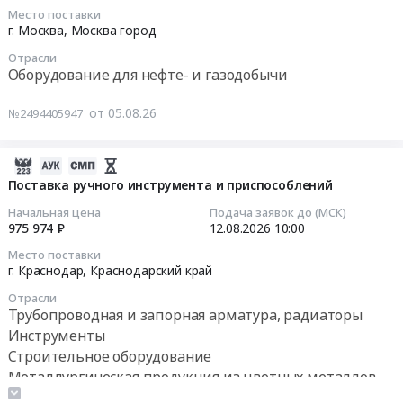
и
Место поставки
й
инструмента
2026-
г. Москва,
Москва город
обслуживание
этап
(буры,
08-
Предмет
торгов)
биты,
Отрасли
11
тендера:
Оборудование для нефте- и газодобычи
Тендер
диски);
18:00:00
Срочно!
на
Масла,
Инструмент.
от 05.08.26
отбор
№2494405947
смазки;
Тендер
Цена:
на
Инструмент
на
0
НЗЧ
ручной;
поставку
2026-
руб.
2026г
Расходники
ЗИП
08-
Поставка ручного инструмента и приспособлений
по
(пена,
ПВО
05
Начальная цена
Подача заявок до (МСК)
ЦК
герметик);
Тендер
18:25:21
975 974 ₽
12.08.2026
10:00
ЭП
Лакокрасочные
на
(2-
Место поставки
материалы;
поставку
2026-
г. Краснодар,
Краснодарский край
й
Метизы;
ЗИП
08-
этап
Электроды;
Отрасли
ПВО
12
торгов)
Трубопроводная и запорная арматура, радиаторы
Замочно-
at
10:00:00
at
Инструменты
скобяные
г.
г.
изделия;
Строительное оборудование
Москва,
Тендер
Красноярск,
Ручной
Металлургическая продукция из цветных металлов
Москва
на
Красноярский
измерительный
Автомобильные и моторные масла, смазки,
город
поставку