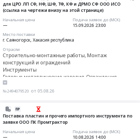
at
и
для ЦРО ЛП СФ, НФ, ШФ, ТФ, КФ и ДРМО СФ ООО ИСО
05
измерительный
область
г.
отделочных
(ссылка на чертежи внизу на этой странице)
10:07:20
инструмент.
Курская
Магадан,
материалов
Цена:
Начальная цена
Подача заявок до (МСК)
область
Магаданская
Тендер
2026-
—
15.09.2026
23:00
0
Орловская
область
на
09-
руб.
область
Место поставки
,
поставку
15
г. Саяногорск,
Хакасия республика
Саратовская
Russia,
строительных
23:00:00
область
RU
Отрасли
и
Тамбовская
Строительно-монтажные работы, Монтаж
Магаданская
отделочных
Тендер
область
конструкций и ограждений
область
материалов
на
,
Инструменты
Фасадные
at
поставку
Russia,
Готовые металлические изделия, Ограждения,
работы,
г.
Нестандартных
RU
Кровельные
Изделия ковки
Томск,
ТМЦ
Белгородская
работы,
Материалы для строительства дорог, ЖД путей
от 05.08.26
№2494079520
Томская
(годовой
область
Высотные
Металло- и дерево-обрабатывающее оборудование,
область
отбор)
Электротехнические
работы
Станки, монтаж и обслуживание
,
в
2026-
работы
Предмет
Контрольно-измерительные приборы и автоматика,
Russia,
2027
08-
Поставка пластин и прочего импортного инструмента по
в
тендера:
монтаж и обслуживание
RU
году
заявке ООО ПК Промтрактор
05
зданиях
Инструмент
Томская
Прессовочно-штамповочное оборудование, монтаж и
для
09:37:04
Предмет
Начальная цена
Подача заявок до (МСК)
(На
область
обслуживание
ЦРО
—
10.08.2026
14:00
тендера:
условиях