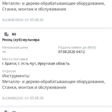
поставку
Резец
Металло- и дерево-обрабатывающее оборудование,
Нестандартных
пластин
РПК
Станки, монтаж и обслуживание
ТМЦ
и
(РПМ)-30/R17/
(годовой
прочего
ВК-
от 05.08.26
№2494070504
отбор)
импортного
ВS
в
инструмента
(Коронка
2027
по
2026-
буровая
году
заявке
08-
PDC
Резец (зуб) мульчера
для
ООО
05
D30К-
Начальная цена
Подача заявок до (МСК)
ЦРО
ПК
07:43:02
R17H)
—
07.08.2026
04:12
ЛП
Промтрактор
Резец
Место поставки
СФ,
at
2026-
РПМ-30/R17
г. Братск; г. Усть-Кут,
Иркутская область
НФ,
г.
08-
(РПУ-30/R17)
ШФ,
Отрасли
Чебоксары,
07
Резец
Инструменты
ТФ,
Чувашская
04:12:00
РП-28/14
Металло- и дерево-обрабатывающее оборудование,
КФ
-
Резец
Станки, монтаж и обслуживание
и
Чувашия
Тендер:
горный
ДРМО
республика
Резец
RG38-
от 05.08.26
№2494062256
СФ
,
(зуб)
76D.8580-
ООО
Russia,
мульчера
30S
ИСО
RU
Тендер:
Тендер: