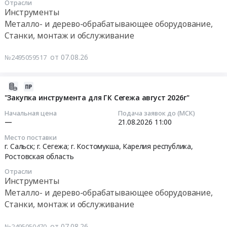
обрабатывающее
at
Отрасли
11
Инструменты
оборудование,
г.
05:30:00
Станки,
Металло- и дерево-обрабатывающее оборудование,
Курган,
монтаж
Станки, монтаж и обслуживание
Курганская
Тендер
и
область
на
обслуживание
от 07.08.26
№2495059517
,
закупку
Предмет
Russia,
резца
тендера:
RU
отрезного
2026-
Пластины
Курганская
Тендер
08-
"Закупка инструмента для ГК Сегежа август 2026г"
для
область
на
07
точения.
Начальная цена
Подача заявок до (МСК)
Металло-
закупку
13:32:42
—
21.08.2026
11:00
Цена:
и
резца
0
дерево-
Место поставки
отрезного
2026-
руб.
г. Сальск; г. Сегежа; г. Костомукша,
Карелия республика
,
обрабатывающее
at
08-
Ростовская область
оборудование,
Полярный,
21
Станки,
Отрасли
Мурманская
11:00:00
Инструменты
монтаж
область
Металло- и дерево-обрабатывающее оборудование,
и
,
Тендер:
обслуживание
Станки, монтаж и обслуживание
Russia,
"Закупка
Предмет
RU
инструмента
тендера:
от 07.08.26
№2495050470