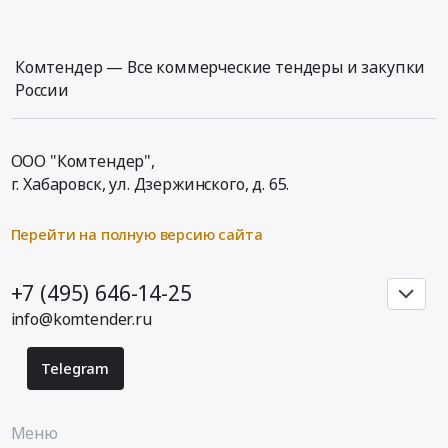
25*16*140
ММ
Т5К10
Комтендер — Все коммерческие тендеры и закупки
Резец
России
проходной
упорный
отогнутый
ООО "Комтендер",
(правый)
г. Хабаровск,
ул. Дзержинского, д. 65
.
25*16*140
ММ
Перейти на полную версию сайта
Т5К10
Нутромер
Y20016482
+7 (495) 646-14-25
Штангенциркуль
info@komtender.ru
150
мм
Telegram
Тендер:
Резец
проходной
Меню
отогнутый