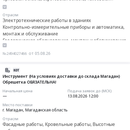
2103-
диски);
область
0077
Пластиковые
Тендер
Отрасли
Т5К10
окна;
на
Электротехнические работы в зданиях
-
Расходники
приобретение
Контрольно-измерительные приборы и автоматика,
100
(пена,
инструмента
монтаж и обслуживание
шт.
герметик);
и
Геодезическое оборудование, монтаж и обслуживание
ГОСТ
Комплектующие
оснастки
18879-
для
по
от 05.08.26
№2494027466
73
отделки;
потребности
at
Ручной
на
г.
измерительный
2027
2026-
Сызрань,
инструмент
г.
08-
Инструмент (На условиях доставки до склада Магадан)
Самарская
at
для
Обрешетка ОБЯЗАТЕЛЬНА!
05
область
Ленинградская
ГК
13:13:35
Начальная цена
Подача заявок до (МСК)
,
обл,
Русагро
—
13.08.2026
12:00
Russia,
Ленинградская
Тендер
2026-
RU
Место поставки
область
на
08-
г. Магадан,
Магаданская область
Самарская
,
приобретение
13
область
Russia,
Отрасли
инструмента
12:00:00
Фасадные работы, Кровельные работы, Высотные
Инструменты
RU
и