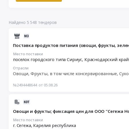
Найдено 5 548 тендеров
2026-
08-
Поставка продуктов питания (овощи, фрукты, зеле
05
17:53:02
Место поставки
поселок городского типа Сириус,
Краснодарский край
:
2026-
Отрасли
08-
Овощи, Фрукты, в том числе консервированные, Сух
10
10:00:00
№2494448644
от 05.08.26
:
Тендер
2026-
на
08-
поставку
Овощи и фрукты; фиксация цен для ООО "Сегежа Норд" 
05
продуктов
15:45:06
Место поставки
питания
г. Сегежа,
Карелия республика
:
(овощи,