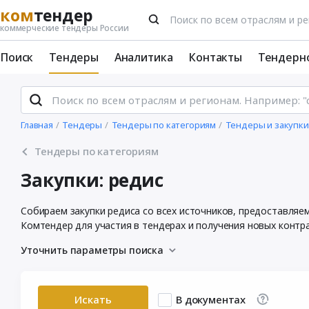
ком
тендер
коммерческие тендеры России
Поиск
Тендеры
Аналитика
Контакты
Тендерн
Главная
Тендеры
Тендеры по категориям
Тендеры и закупки
Тендеры по категориям
Закупки: редис
Собираем закупки редиса со всех источников, предоставляе
Комтендер для участия в тендерах и получения новых контр
Уточнить параметры поиска
Искать
В документах