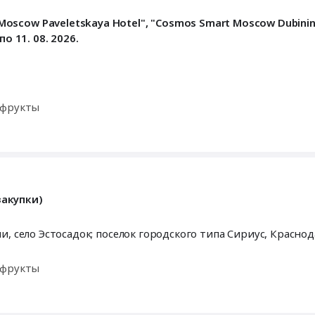
cow Paveletskaya Hotel", "Cosmos Smart Moscow Dubinins
о 11. 08. 2026.
офрукты
закупки)
г. Сочи, поселок городского типа Красная Поляна; г. Сочи, село Эстосадок; поселок городского типа Сириус,
Краснод
офрукты