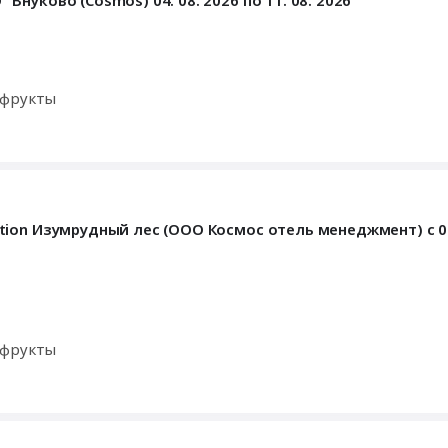
уково (Cosmos) 04. 08. 2026 по 11. 08. 2026
офрукты
on Изумрудный лес (ООО Космос отель менеджмент) с 04. 
офрукты