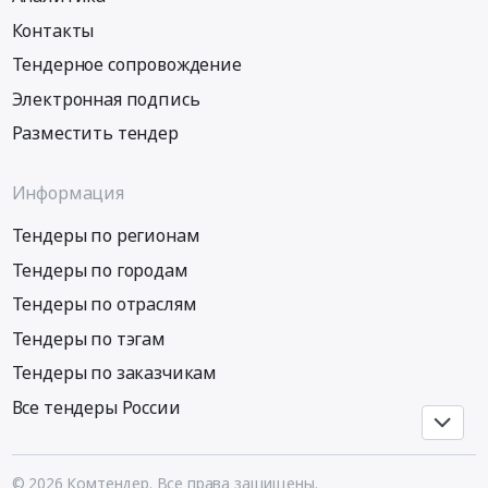
и
монтаж
Контакты
Фильтрующее
и
оборудование
обслуживание
Тендерное сопровождение
и
Предмет
Электронная подпись
материалы,
тендера:
Разместить тендер
монтаж
поставку
и
датчиков
обслуживание
уровня
Информация
Предмет
для
тендера:
сыпучих
Тендеры по регионам
Поставка
продуктов
Тендеры по городам
сетчатых
для
фильтров
комплектации
Тендеры по отраслям
согласно
Модульной
Тендеры по тэгам
0083-
установки
Тендеры по заказчикам
1007-
быстрого
1502-
пиролиза
Все тендеры России
05-
древесной
ТМ-
биомассы.
ОЛ7
Цена:
© 2026 Комтендер. Все права защищены.