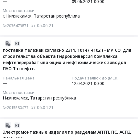
республика
—
09.06.2021
00:00
at
трубопроводов
Торговое
2021-
г.
Место поставки
высокого
и
06-
г. Нижнекамск,
Татарстан республика
Нижнекамск,
давления
складское
09
Татарстан
Тендер
от 05.06.21
№2036479871
оборудование,
00:00:00
республика
на
Оборудование
,
поставку
для
Тендер:
2021-
Russia,
деталей
хранения
Лоток
04-
поставка тележек согласно 2311, 1014 ( 4102 ) - МР. СО, для
RU
трубопроводов
Предмет
водоотводный
строительства объекта Гидроконверсия Комплекса
06
Татарстан
высокого
тендера:
MAXI
нефтеперерабатывающих и нефтехимических заводов
08:30:15
республика
давления
Стеллажи
ЛВ-30.38.41
ПАО Татнефть
Трубопроводная
at
металлические
бетонный
2021-
и
Начальная цена
Подача заявок до (МСК)
г.
МС-
с
—
12.04.2021
00:00
04-
запорная
Нижнекамск,
Т
решеткой
12
арматура,
Место поставки
Татарстан
18764-
водоприемной
00:00:00
радиаторы
Нижнекамск,
Татарстан республика
республика
2.0.
ВЧ-50
Предмет
,
от 06.04.21
№2015580477
Цена:
кл.
Тендер
тендера:
Russia,
0
Е
на
Арматура
RU
руб.
щелевой
поставку
запорная,
2021-
Татарстан
Тендер:
тележек
предохранительная,
04-
Электромонтажные изделия по разделам АПТП, ПС, АСПЗ,
республика
Лоток
согласно