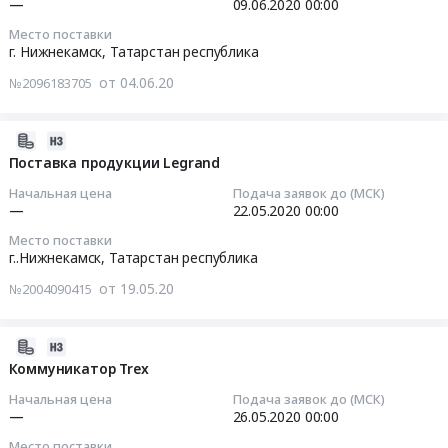
—
09.06.2020
00:00
руб.
механизмы
деталей
RU
(таль
Место поставки
трубопроводов
Татарстан
2020-
цепная,
г. Нижнекамск,
Татарстан республика
высокого
республика
06-
приспособление
давления
от 04.06.20
№2096183705
Электрическая
09
для
Тендер
распределительная
00:00:00
грузоподъемных
на
и
операций)
2020-
поставку
регулирующая
Тендер:
at
05-
Поставка продукции Legrand
деталей
аппаратура,
Инструмент
г.Москва,
19
трубопроводов
Начальная цена
Подача заявок до (МСК)
Электроустановочные
грузоподъемный
Москва
07:00:00
—
22.05.2020
00:00
высокого
изделия,
ручной
город
давления
Место поставки
Электронные
механический
,
2020-
at
г..Нижнекамск,
Татарстан республика
компоненты
Тендер:
Russia,
05-
г.
Предмет
Инструмент
от 19.05.20
№2004090415
RU
22
Нижнекамск,
тендера:
грузоподъемный
Москва
00:00:00
Татарстан
ТКП
ручной
город
республика
2020-
на
механический
Крановое
Тендер
,
05-
Коммуникатор Trex
ЗИП
at
и
на
Russia,
19
для
г.
Начальная цена
Подача заявок до (МСК)
подъемное
поставку
RU
07:00:00
—
26.05.2020
00:00
устройства
Нижнекамск,
оборудование,
продукции
Татарстан
плавного
Татарстан
Место поставки
монтаж
Legrand