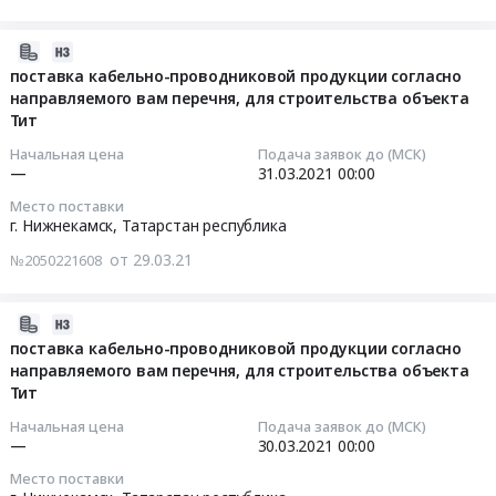
Нижнекамск,
Крепежные
Цена:
0
Гидроконверсия
на
Татарстан
изделия
0
руб.
Комплекса
поставку
2021-
республика
Предмет
руб.
нефтеперерабатывающих
канатов
03-
поставка кабельно-проводниковой продукции согласно
,
тендера:
и
и
направляемого вам перечня, для строительства объекта
29
Russia,
Электромонтажные
Тит
нефтехимических
строп
10:34:01
RU
изделия
заводов
согласно
Татарстан
по
Начальная цена
Подача заявок до (МСК)
ПАО
2311,
2021-
—
31.03.2021
00:00
республика
разделам
"Татнефть
1014
03-
Торговое
АПТП,
Место поставки
Тендер
(
31
и
г. Нижнекамск,
Татарстан республика
ПС,
на
4102
00:00:00
складское
АСПЗ,
от 29.03.21
№2050221608
поставку
)-
оборудование,
АПТГ,
химически
МР.СО,
Тендер
Оборудование
СКС.
чистого
для
на
для
2021-
Цена:
аммония
строительства
поставку
хранения
03-
поставка кабельно-проводниковой продукции согласно
0
молибденовокислого
объекта
кабельно-
направляемого вам перечня, для строительства объекта
Предмет
26
руб.
согласно
Гидроконверсия
проводниковой
Тит
тендера:
08:44:09
ГОСТ
Комплекса
продукции
поставка
Начальная цена
Подача заявок до (МСК)
3765-
нефтеперерабатывающих
согласно
тележек
2021-
—
30.03.2021
00:00
78,
и
направляемого
согласно
03-
Место поставки
для
нефтехимических
вам
2311,
30