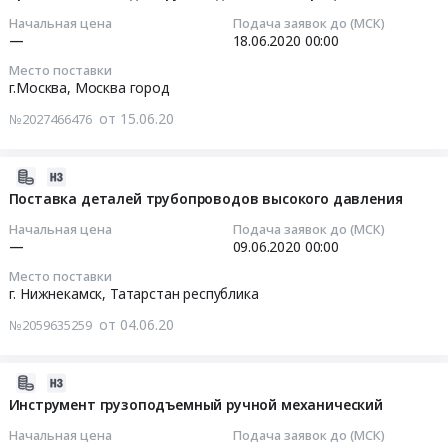
на
RU
07:00:00
Russia,
Начальная цена
Подача заявок до (МСК)
ЗИП
Татарстан
—
18.06.2020
00:00
RU
для
республика
2020-
Москва
Место поставки
устройства
Готовые
06-
город
г.Москва,
Москва город
плавного
металлические
18
Строительные
пуска
от 15.06.20
№2027466476
изделия,
00:00:00
материалы
Тендер:
Ограждения,
Предмет
ТКП
Изделия
Тендер
тендера:
2020-
на
ковки
на
Техноэласт
06-
Поставка деталей трубопроводов высокого давления
ЗИП
Предмет
грузоподъемные
ЭПП.
04
для
Начальная цена
Подача заявок до (МСК)
тендера:
механизмы
Цена:
07:00:00
—
09.06.2020
00:00
устройства
СИЗ,
(таль
0
плавного
Место поставки
плакаты,
цепная,
руб.
2020-
пуска
г. Нижнекамск,
Татарстан республика
изделия
приспособление
06-
at
резино-
для
от 04.06.20
№2059635259
09
г.
технические,
грузоподъемных
00:00:00
Нижнекамск,
материалы
операций)
Татарстан
2020-
противопожарные.
Тендер
Тендер
республика
06-
Инструмент грузоподъемный ручной механический
Цена:
на
на
,
04
0
грузоподъемные
Начальная цена
Подача заявок до (МСК)
поставку
Russia,
07:00:00