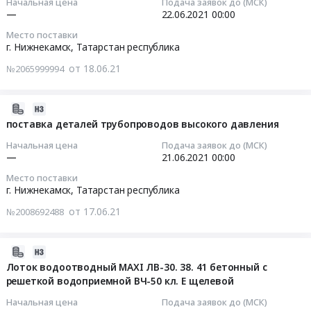
Начальная цена
Подача заявок до (МСК)
МС-
—
22.06.2021
00:00
Т
2021-
Место поставки
18764-
06-
г. Нижнекамск,
Татарстан республика
2.0
22
Тендер:
от 18.06.21
№2065999994
00:00:00
Стеллажи
металлические
Тендер
2021-
МС-
на
06-
поставка деталей трубопроводов высокого давления
Т
арматура
17
18764-
Начальная цена
Подача заявок до (МСК)
запорная,
11:18:05
—
21.06.2021
00:00
2.0
предохранительная,
at
Место поставки
конденсатоотводчики,
2021-
г.
г. Нижнекамск,
Татарстан республика
воздушники
06-
Нижнекамск,
Тендер
от 17.06.21
№2008692488
21
Татарстан
на
00:00:00
республика
арматура
,
2021-
запорная,
Тендер
Russia,
06-
Лоток водоотводный MAXI ЛВ-30. 38. 41 бетонный с
предохранительная,
на
решеткой водоприемной ВЧ-50 кл. Е щелевой
RU
05
конденсатоотводчики,
поставку
Татарстан
16:52:01
воздушники
Начальная цена
Подача заявок до (МСК)
деталей