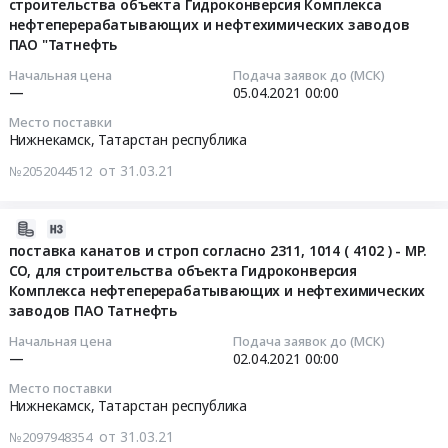
строительства объекта Гидроконверсия Комплекса
республика
11:06:03
тележек
электромонтажные
Электроинструментов
нефтеперерабатывающих и нефтехимических заводов
Трубопроводная
согласно
изделия
Тендер
ПАО "Татнефть
и
2021-
2311,
по
на
запорная
04-
Начальная цена
Подача заявок до (МСК)
1014
разделам
поставку
—
05.04.2021
00:00
арматура,
05
(
АПТП,
Электроинструментов
радиаторы
00:00:00
Место поставки
4102
ПС,
at
Предмет
Нижнекамск,
Татарстан республика
)-
АСПЗ,
г.
тендера:
Тендер
МР.СО,
АПТГ,
от 31.03.21
№2052044512
Нижнекамск,
Лоток
на
для
СКС
Татарстан
водоотводный
поставку
строительства
at
республика
MAXI
химически
2021-
объекта
г.
,
ЛВ-30.38.41
чистого
03-
поставка канатов и строп согласно 2311, 1014 ( 4102 ) - МР.
Гидроконверсия
Нижнекамск,
Russia,
СО, для строительства объекта Гидроконверсия
бетонный
аммония
31
Комплекса
Татарстан
RU
Комплекса нефтеперерабатывающих и нефтехимических
с
молибденовокислого
10:48:04
нефтеперерабатывающих
республика
Татарстан
заводов ПАО Татнефть
решеткой
согласно
и
,
республика
водоприемной
ГОСТ
2021-
Начальная цена
Подача заявок до (МСК)
нефтехимических
Russia,
Инструменты
—
02.04.2021
00:00
ВЧ-50
3765-
04-
заводов
RU
Предмет
кл.
78,
02
ПАО
Место поставки
Татарстан
тендера:
Е
для
00:00:00
Нижнекамск,
Татарстан республика
Татнефть
республика
Поставка
щелевой.
строительства
at
Метизы,
от 31.03.21
№2097948354
Электроинструментов.
Цена:
объекта
Тендер