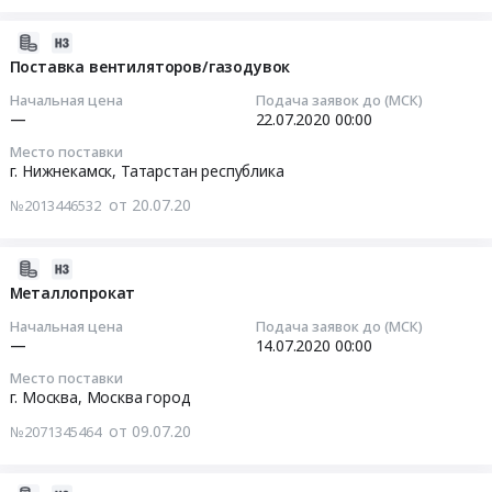
ГОСД
00:00:00
Цена:
Russia,
Комплекса
0
2020-
RU
нефтеперерабатывающих
Тендер
руб.
07-
Поставка вентиляторов/газодувок
Москва
и
на
20
город
нефтехимических
Начальная цена
Подача заявок до (МСК)
плита
07:00:00
Крановое
—
22.07.2020
00:00
заводов
из
и
ПАО
Место поставки
минеральной
2020-
подъемное
г. Нижнекамск,
Татарстан республика
Татнефть
ваты
07-
оборудование,
Тендер
на
от 20.07.20
№2013446532
22
монтаж
на
П-125
00:00:00
и
поставку
толщиной
обслуживание
2020-
тележек,
90
Тендер
Предмет
07-
Металлопрокат
вышек,
мм
на
тендера:
09
поддонов,
Тендер
Начальная цена
Подача заявок до (МСК)
поставку
Поставка
07:00:00
для
—
14.07.2020
00:00
на
вентиляторов/
грузоподъемных
строительства
плита
Место поставки
газодувок
механизмов
2020-
объекта
из
г. Москва,
Москва город
Тендер
(гидравлические
07-
ГОСД
минеральной
на
от 09.07.20
краны).
№2071345464
14
Комплекса
ваты
поставку
Цена:
00:00:00
нефтеперерабатывающих
на
вентиляторов/
0
и
П-125