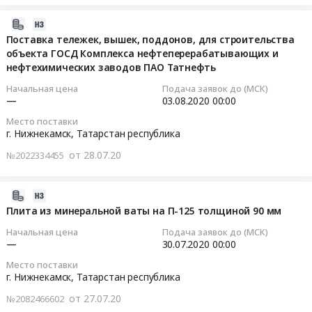
d=8мм
Цена:
RU
г.
для
0
Тендер
2020-
Татарстан
Нижнекамск,
строительства
руб.
на
07-
Поставка тележек, вышек, поддонов, для строительства
республика
Татарстан
объекта
поставку
объекта ГОСД Комплекса нефтеперерабатывающих и
28
Крановое
республика
Подключение
грузоподъемных
нефтехимических заводов ПАО Татнефть
07:00:00
и
,
Модульной
механизмов
подъемное
Начальная цена
Подача заявок до (МСК)
Russia,
установки
(гидравлические
2020-
—
03.08.2020
00:00
оборудование,
RU
быстрого
краны)
08-
монтаж
Татарстан
Место поставки
пиролиза
Тендер
03
и
г. Нижнекамск,
Татарстан республика
республика
древесной
на
00:00:00
обслуживание
Крановое
от 28.07.20
биомассы
№2022334455
поставку
Предмет
и
к
грузоподъемных
Тендер
тендера:
подъемное
объектам
механизмов
на
Кран
2020-
оборудование,
ОЗХ.
(гидравлические
поставку
консольный
07-
Плита из минеральной ваты на П-125 толщиной 90 мм
монтаж
Цена:
краны)
тележек,
поворотный
27
и
0
Начальная цена
Подача заявок до (МСК)
at
вышек,
электрический
07:00:00
обслуживание
—
30.07.2020
00:00
руб.
г.
поддонов,
стационарный.
Предмет
Москва,
Место поставки
для
Цена:
2020-
тендера:
г. Нижнекамск,
Татарстан республика
Москва
строительства
0
07-
Грузоподъемное
город
от 27.07.20
объекта
№2082466602
руб.
30
оборудование.
,