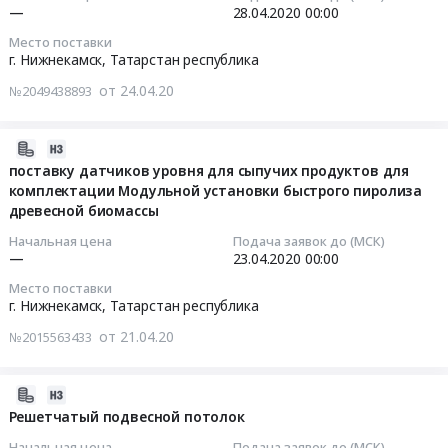
0
краны)
—
28.04.2020
00:00
изделия,
04-
Татарстан
руб.
Тендер
Электронные
28
Место поставки
республика
на
компоненты
00:00:00
г. Нижнекамск,
Татарстан республика
Телекоммуникационное
грузоподъемные
Предмет
оборудование
от 24.04.20
№2049438893
механизмы
тендера:
Тендер
и
(консольные,
Поставка
на
материалы,
гидравлические
продукции
поставку
2020-
Оборудование
краны)
Legrand.
сетчатых
04-
поставку датчиков уровня для сыпучих продуктов для
связи
at
Цена:
фильтров
комплектации Модульной установки быстрого пиролиза
21
Предмет
г.
древесной биомассы
0
согласно
07:00:00
тендера:
Москва,
руб.
0083-
Коммуникатор
Начальная цена
Подача заявок до (МСК)
Москва
1007-
2020-
—
23.04.2020
00:00
Trex.
город
1502-
04-
Цена:
Место поставки
,
05-
23
г. Нижнекамск,
Татарстан республика
0
Russia,
ТМ-
00:00:00
руб.
от 21.04.20
RU
№2015563433
ОЛ7
Москва
для
Тендер:
город
строительства
поставку
2020-
Крановое
объекта
датчиков
04-
Решетчатый подвесной потолок
и
ГОСД
уровня
21
подъемное
Начальная цена
Подача заявок до (МСК)