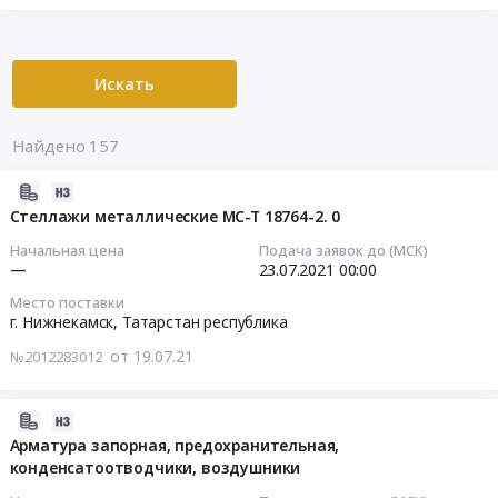
Искать
Найдено 157
2021-
07-
Стеллажи металлические МС-Т 18764-2. 0
19
Начальная цена
Подача заявок до (МСК)
14:40:03
—
23.07.2021
00:00
Место поставки
2021-
г. Нижнекамск,
Татарстан республика
07-
от 19.07.21
№2012283012
23
00:00:00
2021-
Тендер:
06-
Арматура запорная, предохранительная,
Стеллажи
конденсатоотводчики, воздушники
18
металлические
10:22:02