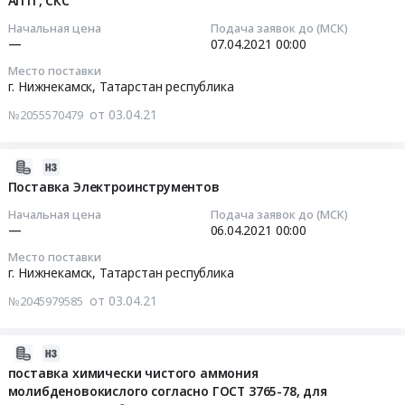
АПТГ, СКС
конденсатоотводчики,
03
Трубопроводная
водоотводный
2311,
воздушники.
22:38:01
и
Начальная цена
Подача заявок до (МСК)
MAXI
1014
Цена:
—
07.04.2021
00:00
запорная
ЛВ-30.38.41
(
0
2021-
арматура,
Место поставки
бетонный
4102
руб.
04-
радиаторы
г. Нижнекамск,
Татарстан республика
с
)-
07
Предмет
решеткой
от 03.04.21
№2055570479
МР.СО,
00:00:00
тендера:
водоприемной
для
поставка
ВЧ-50
строительства
Тендер
деталей
2021-
кл.
объекта
на
трубопроводов
04-
Поставка Электроинструментов
Е
Гидроконверсия
электромонтажные
высокого
03
щелевой
Начальная цена
Подача заявок до (МСК)
Комплекса
изделия
давления.
22:34:01
—
06.04.2021
00:00
at
нефтеперерабатывающих
по
Цена:
г.
Место поставки
и
разделам
0
2021-
Нижнекамск,
г. Нижнекамск,
Татарстан республика
нефтехимических
АПТП,
руб.
04-
Татарстан
заводов
ПС,
от 03.04.21
№2045979585
06
республика
ПАО
АСПЗ,
00:00:00
,
Татнефть
АПТГ,
Russia,
2021-
Тендер
СКС
Тендер
RU
03-
поставка химически чистого аммония
на
Тендер
на
молибденовокислого согласно ГОСТ 3765-78, для
Татарстан
31
поставку
на
поставку