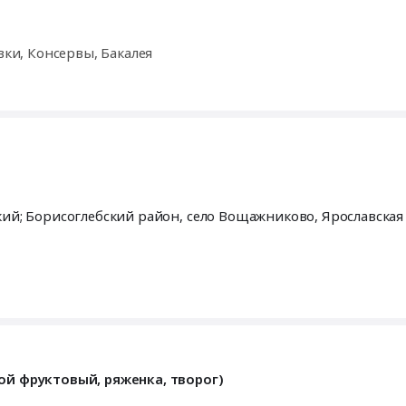
вки, Консервы, Бакалея
Борисоглебский район, рабочий поселок Борисоглебский; Борисоглебский район, село Вощажниково,
Ярославская
ой фруктовый, ряженка, творог)