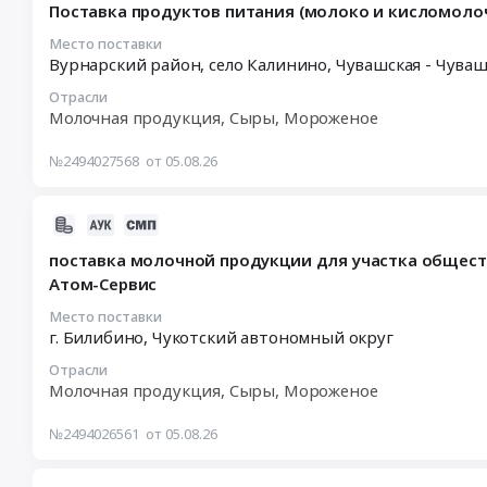
поселок
Молочная
Цена:
Поставка продуктов питания (молоко и кисломоло
05
молочной
Бреды,
продукция.
1157463
13:21:27
Место поставки
продукции
Челябинская
Цена:
руб.
Вурнарский район, село Калинино,
Чувашская - Чуваш
:
Тендер
область
1780113
2026-
на
,
руб.
Отрасли
08-
поставку
Russia,
Молочная продукция, Сыры, Мороженое
07
молочной
RU
09:00:00
продукции
Челябинская
№2494027568
от 05.08.26
:
at
область
Тендер
г.
Молочная
2026-
на
Краснокамск,
продукция,
08-
поставку
Пермский
Сыры,
поставка молочной продукции для участка общест
05
продуктов
край
Мороженое
Атом-Сервис
16:31:14
питания
,
Предмет
:
(молоко
Место поставки
Russia,
тендера:
г. Билибино,
Чукотский автономный округ
2026-
и
RU
Молоко
08-
кисломолочные
Пермский
и
Отрасли
14
продукты)
край
молочная
Молочная продукция, Сыры, Мороженое
10:00:00
Тендер
Молочная
продукция.
:
на
продукция,
№2494026561
от 05.08.26
Цена:
Тендер
поставку
Сыры,
267496
на
продуктов
Мороженое
руб.