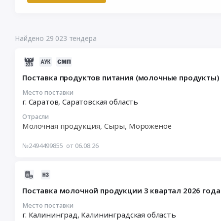
Найдено 29 023 тендера
2026-
08-
Поставка продуктов питания (молочные продукты) 
06
13:55:20
Место поставки
г. Саратов,
Саратовская область
:
2026-
Отрасли
08-
Молочная продукция, Сыры, Мороженое
14
08:00:00
№2494499855
от 06.08.26
:
Тендер
2026-
на
08-
поставку
Поставка молочной продукции 3 квартал 2026 года
06
продуктов
13:39:20
Место поставки
питания
г. Калининград,
Калининградская область
:
(молочные