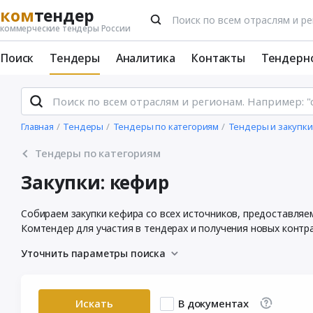
ком
тендер
коммерческие тендеры России
Поиск
Тендеры
Аналитика
Контакты
Тендерн
Главная
Тендеры
Тендеры по категориям
Тендеры и закупки
Тендеры по категориям
Закупки: кефир
Собираем закупки кефира со всех источников, предоставляе
Комтендер для участия в тендерах и получения новых контр
Уточнить параметры поиска
Искать
В документах