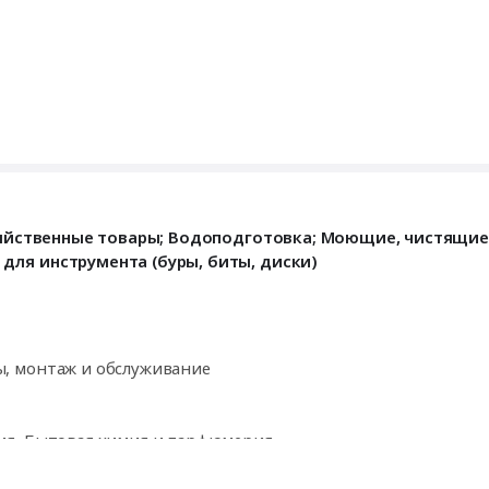
ительное оборудование
танки, монтаж и обслуживание
. Электроды
кие жидкости
бслуживание
озяйственные товары; Водоподготовка; Моющие, чистящие
ля инструмента (буры, биты, диски)
ия, Бытовая химия и парфюмерия
, монтаж и обслуживание
ия, Бытовая химия и парфюмерия