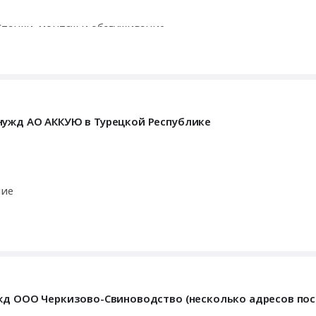
танки, монтаж и обслуживание
. Электроды
монтаж и обслуживание
уживание
е
нужд АО АККУЮ в Турецкой Республике
ия, Бытовая химия и парфюмерия
илитации, Одноразовый медицинский инструмент
ние
ужд ООО Черкизово-Свиноводство (несколько адресов пос