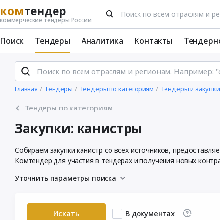
ком
тендер
коммерческие тендеры России
Поиск
Тендеры
Аналитика
Контакты
Тендерн
Главная
Тендеры
Тендеры по категориям
Тендеры и закупки
Тендеры по категориям
Закупки: канистры
Собираем закупки канистр со всех источников, предоставля
Комтендер для участия в тендерах и получения новых контр
Уточнить параметры поиска
Искать
В документах