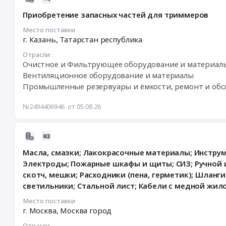
0
смазки;
08-
Тендер
закупку
Республике
Приобретение запасных частей для триммеров
руб.
Насосное
05
на
стальных
at
оборудование;
15:57:32
Место поставки
закупку
канистр
провинция
Сварочный
г. Казань,
Татарстан республика
:
канистр
для
Мерсин,
инструмент
2026-
(стальных
нужд
Москва
Отрасли
Тендер
08-
и
ООО
город
Очистное и Фильтрующее оборудование и материалы
на
10
алюминиевых)
СГЦ
,
Вентиляционное оборудование и материалы
расходные
12:00:00
для
Вишневский
Russia,
Промышленные резервуары и ёмкости, ремонт и обс
материалы
:
нужд
в
RU
для
Тендер
ООО
Оренбургской
Москва
№2494406946
от 05.08.26
инструмента
на
Черкизово-
обл
город
(буры,
приобретение
Свиноводство
Тендер
Технологическое
биты,
запасных
2026-
(несколько
на
оборудование,
диски);
частей
08-
адресов
закупку
монтаж
Масла, смазки; Лакокрасочные материалы; Инструм
Такелаж
для
05
поставок)
стальных
и
Электроды; Пожарные шкафы и щиты; СИЗ; Ручной 
(веревки,
триммеров
15:26:35
at
канистр
обслуживание
скотч, мешки; Расходники (пена, герметик); Шланг
канаты,
Тендер
:
Лев-
для
Предмет
светильники; Стальной лист; Кабели с медной жил
тросы);
на
2026-
Толстовский
нужд
тендера:
Электроды;
приобретение
08-
район,
ООО
Поставка
Место поставки
Эмали;
запасных
11
г. Москва,
Москва город
п.
СГЦ
промышленного
Инструмент
частей
00:00:00
Лев
Вишневский
пылесоса
Отрасли