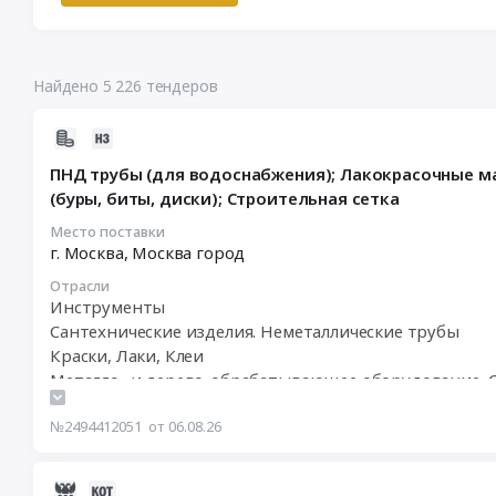
Найдено 5 226 тендеров
2026-
08-
ПНД трубы (для водоснабжения); Лакокрасочные ма
06
(буры, биты, диски); Строительная сетка
18:55:03
:
Место поставки
г. Москва,
Москва город
2026-
08-
Отрасли
10
Инструменты
00:00:00
Сантехнические изделия. Неметаллические трубы
:
Краски, Лаки, Клеи
Тендер:
Металло- и дерево-обрабатывающее оборудование, С
ПНД
Тара и упаковка
трубы
№2494412051
от 06.08.26
(для
водоснабжения);
Лакокрасочные
2026-