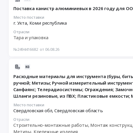
материалы;
08-
Поставка канистр алюминиевых в 2026 году для 
Стрейч,
06
скотч,
11:53:45
Место поставки
мешки;
г. Ухта,
Коми республика
:
Расходные
2026-
Отрасли
материалы
08-
Тара и упаковка
для
20
инструмента
15:00:00
№2494416682
от 06.08.26
(буры,
:
биты,
Тендер
диски);
2026-
на
Строительная
08-
поставку
Расходные материалы для инструмента (буры, биты,
сетка
06
канистр
ручной; Метизы; Ручной измерительный инструмент;
Тендер:
11:42:31
алюминиевых
Санфаянс; Телерадиосистемы; Ограждения; Замочн
ПНД
:
в
Шланги резиновые, из ПВХ; Пластиковые емкости; 
трубы
2026-
2026
(для
08-
году
Место поставки
водоснабжения);
11
Свердловская обл,
Свердловская область
для
Лакокрасочные
00:00:00
ООО
Отрасли
материалы;
:
ЛУКОЙЛ-
Строительно-монтажные работы, Монтаж конструкц
Стрейч,
Тендер
Ухтанефтепереработка
Метизы, Крепежные изделия