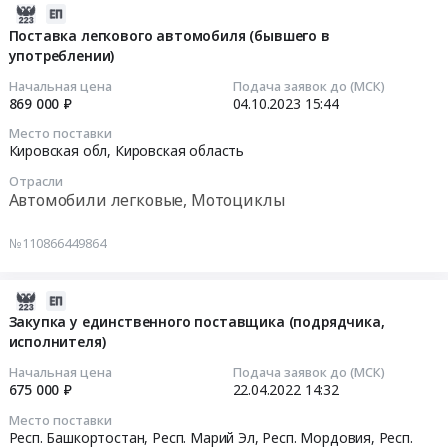
2023-
10-
Поставка легкового автомобиля (бывшего в
употреблении)
04
15:44:36
Начальная цена
Подача заявок до (МСК)
869 000 ₽
04.10.2023
15:44
2023-
Место поставки
10-
Кировская обл,
Кировская область
04
Отрасли
15:44:36
Автомобили легковые, Мотоциклы
Тендер
№110866449864
на
поставку
легкового
2022-
автомобиля
04-
Закупка у единственного поставщика (подрядчика,
исполнителя)
(бывшего
22
в
14:32:32
Начальная цена
Подача заявок до (МСК)
употреблении)
675 000 ₽
22.04.2022
14:32
Тендер
2022-
Место поставки
на
04-
Респ. Башкортостан, Респ. Марий Эл, Респ. Мордовия, Респ.