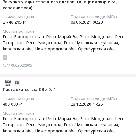
единственного
06-
Закупка у единственного поставщика (подрядчика,
Пермский край
,
Самарская область
,
Саратовская область
,
Поставка
Башкортостан,Респ.
поставщика
исполнителя)
08
Ульяновская область
,
Байконур город
легкового
Марий
(подрядчика,
08:23:15
Начальная цена
Подача заявок до (МСК)
автомобиля
Эл,Респ.
исполнителя)
2 748 215 ₽
08.06.2021
08:23
(бывшего
Мордовия,Респ.
Тендер
2021-
Место поставки
в
Татарстан,Респ.
на
06-
Респ. Башкортостан, Респ. Марий Эл, Респ. Мордовия, Респ.
употреблении).
Удмуртская,Респ.
закупку
08
Татарстан, Респ. Удмуртская, Респ. Чувашская - Чувашия,
Цена:
Чувашская
у
08:23:15
Кировская обл, Нижегородская обл, Оренбургская обл,
869000
-
единственного
Пензенская обл, Пермский край, Самарская обл, Саратовская
руб.
Чувашия,Кировская
поставщика
обл, Ульяновская обл, Город Байконур,
Башкортостан
Тендер
№110963020905
обл,Нижегородская
(подрядчика,
республика
,
Марий Эл республика
,
Мордовия республика
,
на
обл,Оренбургская
Татарстан республика
,
Удмуртская республика
,
Чувашская -
исполнителя)
закупку
обл,Пензенская
Чувашия республика
,
Кировская область
,
Нижегородская
at
у
2020-
область
,
Оренбургская область
,
Пензенская область
,
обл,Пермский
Респ.
единственного
12-
Поставка котла КВр-0, 4
Пермский край
,
Самарская область
,
Саратовская область
,
край,Самарская
Башкортостан,Респ.
поставщика
28
Ульяновская область
,
Байконур город
Начальная цена
Подача заявок до (МСК)
обл,Саратовская
Марий
(подрядчика,
17:25:24
400 000 ₽
28.12.2020
17:25
обл,Ульяновская
Эл,Респ.
исполнителя)
обл,Город
Место поставки
Мордовия,Респ.
Тендер
2020-
Респ. Башкортостан, Респ. Марий Эл, Респ. Мордовия, Респ.
Байконур,
Татарстан,Респ.
на
12-
Татарстан, Респ. Удмуртская, Респ. Чувашская - Чувашия,
Башкортостан
Удмуртская,Респ.
закупку
28
Кировская обл, Нижегородская обл, Оренбургская обл,
республика
Чувашская
у
17:25:24