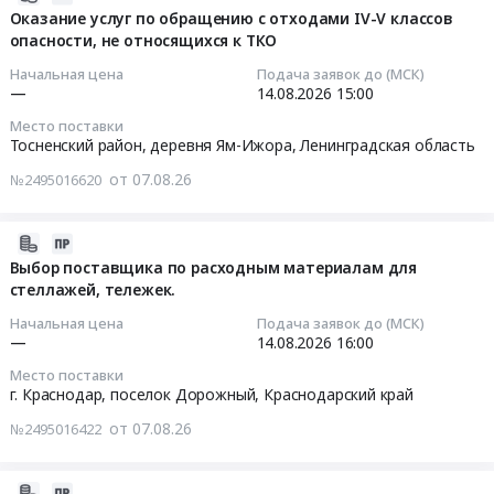
выбор
08-
Оказание услуг по обращению с отходами IV-V классов
поставщика
опасности, не относящихся к ТКО
07
по
21:24:02
Начальная цена
Подача заявок до (МСК)
поставке
—
14.08.2026
15:00
приводных
2026-
Место поставки
и
08-
Тосненский район, деревня Ям-Ижора,
Ленинградская область
транспортерных
14
от 07.08.26
№2495016620
цепей
15:00:00
для
СП
Тендер
2026-
Тендер
на
08-
Выбор поставщика по расходным материалам для
на
оказание
стеллажей, тележек.
07
выбор
услуг
18:21:02
Начальная цена
Подача заявок до (МСК)
поставщика
по
—
14.08.2026
16:00
по
обращению
2026-
Место поставки
поставке
с
08-
г. Краснодар, поселок Дорожный,
Краснодарский край
приводных
отходами
14
и
от 07.08.26
IV-
№2495016422
16:00:00
транспортерных
V
цепей
классов
Тендер
2026-