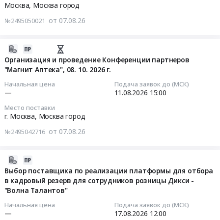
по
Сопровождение
13
Russia,
Москва,
Москва город
Лом
Тверь;
защиты
замене
Предмет
15:00:00
RU
цветных
г.
на
от 07.08.26
№2495050021
дорожных
тендера:
Краснодарский
металлов
Тольятти;
объектах
плит
Мониторинг.
Тендер
край
с
Ставропольский
НН
Тендер
Закупка
на
Офисное
2026-
высокой
район,
МФ
на
сервиса
услуги
оборудование,
08-
Организация и проведение Конференции партнеров
сорностью.
село
Москва.
выбор
сканирования
страхования
Расходные
"Магнит Аптека", 08. 10. 2026 г.
07
Цена:
Васильевка;
Цена:
поставщика
и
легкового
материалы
12:56:02
55060
г.
Начальная цена
Подача заявок до (МСК)
0
по
оцифровки
автотранспорта
к
—
11.08.2026
15:00
руб.
Димитровград;
руб.
выполнению
документов
по
офисному
2026-
г.
Место поставки
работ
на
программе
оборудованию
08-
Краснодар,
г. Москва,
Москва город
по
базе
ОСАГО
Предмет
11
поселок
замене
программного
от 07.08.26
№2495042716
и
тендера:
15:00:00
Дорожный,
дорожных
обеспечения
КАСКО
Выбор
Краснодарский
плит
Kofax.
для
поставщика
Тендер
край
2026-
at
Цена:
АО
ЗИП
на
Самарская
08-
Выбор поставщика по реализации платформы для отбора
г.
0
"Тандер",
к
организацию
область
в кадровый резерв для сотрудников розницы Дикси -
07
Стерлитамак,
руб.
АО"Дикси
принтеру-
и
"Волна Талантов"
Тверская
08:48:41
Башкортостан
Групп"
аппликатору
проведение
область
республика
Начальная цена
Подача заявок до (МСК)
Тендер
ALX73X.
Конференции
Ульяновская
2026-
—
17.08.2026
12:00
,
на