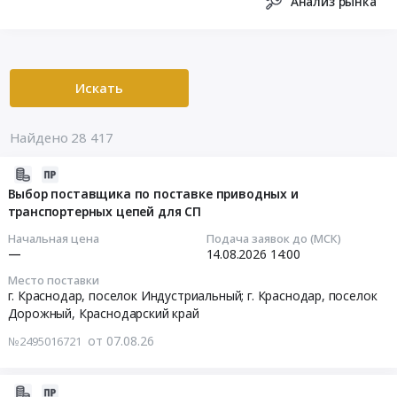
Анализ рынка
Искать
Найдено 28 417
2026-
08-
Выбор поставщика по поставке приводных и
транспортерных цепей для СП
07
23:14:02
Начальная цена
Подача заявок до (МСК)
—
14.08.2026
14:00
2026-
Место поставки
08-
г. Краснодар, поселок Индустриальный; г. Краснодар, поселок
14
Дорожный,
Краснодарский край
14:00:00
от 07.08.26
№2495016721
Тендер
на
2026-