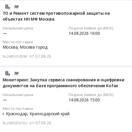
г.
Держава
назначения
на
at
2026-
Краснодар,
Тендер
Предмет
реализацию
Тосненский
08-
ТО и Ремонт систем противопожарной защиты на
поселок
на
тендера:
вторсырья
объектах НН МФ Москва
район,
07
Дорожный,
проведение
Выбор
с
деревня
15:52:03
Краснодарский
Начальная цена
Подача заявок до (МСК)
работ
поставщика
АТП
Ям-
—
14.08.2026
16:00
край
по
по
Астрахань
Ижора,
2026-
,
Место поставки
устройству
поставке
(32
Ленинградская
08-
Russia,
Москва,
Москва город
наружной
приводных
неделя):
область
14
RU
линии
от 07.08.26
№2495010596
и
Лом
,
16:00:00
Краснодарский
теплотрассы
транспортерных
черных
Russia,
край
отопления
цепей
металлов,
RU
Тендер:
Торговое
2026-
ММ
для
Лом
Ленинградская
ТО
и
08-
Мониторинг. Закупка сервиса сканирования и оцифровки
Держава
СП.
цветных
область
и
документов на базе программного обеспечения Kofax
складское
07
at
Цена:
металлов
Услуги
Ремонт
оборудование,
15:36:27
г.
Начальная цена
Подача заявок до (МСК)
0
с
по
систем
Оборудование
—
14.08.2026
15:00
Казань,
руб.
высокой
утилизации
противопожарной
для
2026-
Татарстан
Место поставки
сорностью
и
защиты
хранения
08-
республика
г. Краснодар,
Краснодарский край
Тендер
переработке
на
Предмет
14
,
на
от 07.08.26
промышленных
объектах
№2495056162
тендера:
15:00:00
Russia,
реализацию
и
НН
Выбор