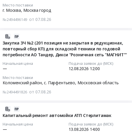
Цена:
партнеров
область
08-
Russia,
Место поставки
услуги
0
"Магнит
,
17
г. Москва,
Москва город
RU
страхования
руб.
Аптека",
Russia,
12:00:00
Башкортостан
легкового
от 07.08.26
№2494496149
08.10.2026
RU
республика
автотранспорта
г.
Краснодарский
Тендер
Строительство,
по
Тендер
край
на
2026-
ремонт
программе
на
Генераторы,
выбор
08-
Закупка ЗЧ №2 (201 позиция не закрытая в редукционах,
и
ОСАГО
организацию
Трансформаторы,
поставщика
повторный сбор КП) для складской техники по годовой
07
обслуживание
и
и
Электродвигатели,
по
потребности АО Тандер, Дикси "Розничная сеть "МАГНИТ""
08:32:21
дорог,
КАСКО
проведение
Реакторы,
реализации
мостов,
Начальная цена
Подача заявок до (МСК)
для
Конференции
Энергетические
платформы
2026-
—
12.08.2026
12:00
тоннелей
АО
партнеров
установки
для
08-
и
"Тандер",
Место поставки
"Магнит
Предмет
отбора
12
ЖД
Коломенский район, с. Парфентьево,
Московская область
АО"Дикси
Аптека",
тендера:
в
12:00:00
путей
Групп"
08.10.2026
от 07.08.26
№2494491826
Выбор
кадровый
Предмет
at
г.
поставщика
резерв
Тендер
тендера:
Москва,
at
мотор-
для
на
Выбор
2026-
Москва
г.
редукторов
сотрудников
закупку
поставщика
08-
Капитальный ремонт автомойки АТП Стерлитамак
город
Москва,
для
розницы
ЗЧ
по
07
,
Москва
Начальная цена
Подача заявок до (МСК)
объектов
Дикси-
№2
выполнению
01:04:43
Russia,
—
13.08.2026
14:00
город
СП.