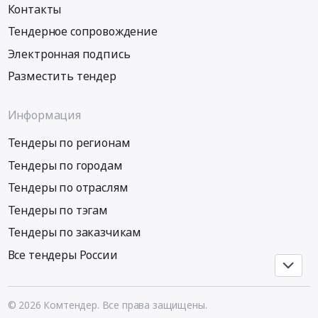
транспорта
Воронежская
Контакты
Предмет
края)".
Предмет
область
тендера:
Цена:
Тендерное сопровождение
тендера:
Ивановская
Выбор
0
"Вахтовые
Электронная подпись
область
поставщика
руб.
перевозки
Калужская
услуг
Разместить тендер
сотрудников
область
по
ООО
Кемеровская
резервному
Кубанский
Информация
область
электроснабжению
Кулинар
Кировская
торговых
Тендеры по регионам
(п.Дорожный,
область
объектов
Краснодарского
Курская
Тендеры по городам
и
края)"".
область
аренде
Тендеры по отраслям
Цена:
Липецкая
электростанций
0
Тендеры по тэгам
область
мощностью
руб.
Московская
8,
Тендеры по заказчикам
область
12,
Все тендеры России
Мурманская
30,
область
60
Нижегородская
кВт.
область
© 2026 Комтендер. Все права защищены.
Цена: