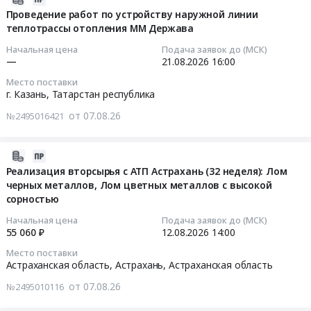
для
опасности,
на
08-
Проведение работ по устройству наружной линии
СП
не
выбор
теплотрассы отопления ММ Держава
07
at
относящихся
поставщика
18:21:02
г.
Начальная цена
Подача заявок до (МСК)
к
по
—
21.08.2026
16:00
Краснодар,
ТКО
расходным
2026-
поселок
Тендер
Место поставки
материалам
08-
Индустриальный;
г. Казань,
Татарстан республика
на
для
21
г.
оказание
от 07.08.26
стеллажей,
№2495016421
16:00:00
Краснодар,
услуг
тележек.
поселок
по
Тендер
Тендер
Дорожный,
2026-
обращению
на
на
Краснодарский
08-
Реализация вторсырья с АТП Астрахань (32 неделя): Лом
с
выбор
проведение
черных металлов, Лом цветных металлов с высокой
край
07
отходами
поставщика
работ
сорностью
,
15:53:03
IV-
по
по
Russia,
V
Начальная цена
Подача заявок до (МСК)
расходным
устройству
RU
2026-
55 060 ₽
12.08.2026
14:00
классов
материалам
наружной
Краснодарский
08-
опасности,
Место поставки
для
линии
край
12
не
Астраханская область, Астрахань,
Астраханская область
стеллажей,
теплотрассы
Прочее
14:00:00
относящихся
тележек.
от 07.08.26
№2495010116
отопления
оборудование
к
at
ММ
промышленного
Тендер
ТКО