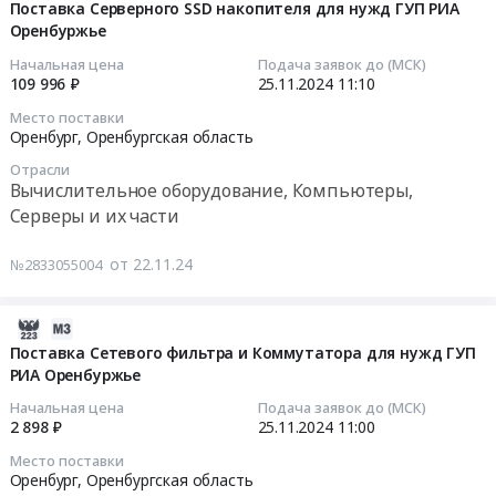
район,
РИА
для
11-
Поставка Серверного SSD накопителя для нужд ГУП РИА
поселок
Оренбуржье,
нужд
Оренбуржье
30
Новоорск,
средствами
ГУП
03:19:03
Начальная цена
Подача заявок до (МСК)
Оренбургская
технической
РИА
109 996 ₽
25.11.2024
11:10
область
охраны
Оренбуржье
2024-
Место поставки
,
at
Тендер
11-
Оренбург,
Оренбургская область
Russia,
г.
на
25
Отрасли
RU
Оренбург;Акбулакский
поставку
11:10:00
Вычислительное оборудование, Компьютеры,
Оренбургская
район,
Материнской
Серверы и их части
область
поселок
платы
Тендер
Оборудование
Акбулак;Асекеевский
для
на
от 22.11.24
№2833055004
для
район,
нужд
поставку
полиграфии
село
ГУП
Серверного
,
Асекеево;г.
РИА
SSD
2024-
монтаж
Бузулук;г.
Оренбуржье
накопителя
11-
Поставка Сетевого фильтра и Коммутатора для нужд ГУП
и
Бугуруслан;г.
at
для
РИА Оренбуржье
26
обслуживание
Гай;г.
Оренбург,
нужд
02:35:04
Начальная цена
Подача заявок до (МСК)
Предмет
Орск;Красногвардейский
Оренбургская
ГУП
2 898 ₽
25.11.2024
11:00
тендера:
район,
область
РИА
2024-
Место поставки
Поставка
село
,
Оренбуржье
11-
Оренбург,
Оренбургская область
расходных
Плешаново;Кувандыкский
Russia,
Тендер