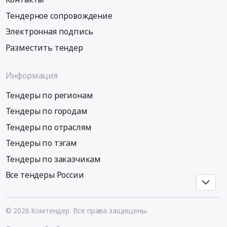
нужд
расходные
Тендерное сопровождение
Редакция
материалы,
Электронная подпись
газеты
Средства
Илецкая
реабилитации,
Разместить тендер
Защита
Одноразовый
-
медицинский
Информация
Соль-
инструмент
Илецкий
Предмет
Тендеры по регионам
филиал
тендера:
ГУП
Поставка
Тендеры по городам
РИА
расходных
Тендеры по отраслям
Оренбуржье.
материалов
Тендеры по тэгам
Цена:
для
47000
нужд
Тендеры по заказчикам
руб.
Редакции
Все тендеры России
газеты
Причаганье
-
Первомайского
© 2026 Комтендер. Все права защищены.
филиала