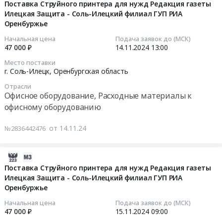
для
ГУП
11-
автомобилей
нужд
Поставка Струйного принтера для нужд Редакция газеты
нужд
Илецкая Защита - Соль-Илецкий филиал ГУП РИА
РИА
14
и
Редакция
Оренбуржье
Редакция
Оренбуржье
11:13:30
спецтехники
газеты
газеты
at
Предмет
Голос
Начальная цена
Подача заявок до (МСК)
Степные
Оренбург,
2024-
тендера:
глубинки-
47 000 ₽
14.11.2024
13:00
зори-
Оренбургская
11-
Поставка
Новосергиевский
Место поставки
Акбулакский
область
14
шин
филиал
г. Соль-Илецк,
Оренбургская область
филиал
,
13:00:00
и
ГУП
Отрасли
ГУП
Russia,
дисков
РИА
Офисное оборудование, Расходные материалы к
РИА
RU
Тендер
автомобильных
Оренбуржье
офисному оборудованию
Оренбуржье
Оренбургская
на
для
Тендер
at
область
поставку
нужд
на
от 14.11.24
№2836442476
Акбулакский
Шины
Струйного
Редакция
поставку
район,
для
принтера
газеты
расходных
поселок
автомобилей
для
Илецкая
2024-
материалов
Акбулак,
и
нужд
Защита
11-
для
Поставка Струйного принтера для нужд Редакция газеты
Оренбургская
спецтехники
Илецкая Защита - Соль-Илецкий филиал ГУП РИА
Редакция
-
14
полиграфии
Оренбуржье
область
Предмет
газеты
Соль-
11:13:07
для
,
тендера:
Илецкая
Илецкий
нужд
Начальная цена
Подача заявок до (МСК)
Russia,
Поставка
Защита-
филиал
2024-
Редакция
47 000 ₽
15.11.2024
09:00
RU
шин
Соль-
ГУП
11-
газеты