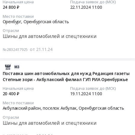
нужд
Начальная цена
Подача заявок до (МСК)
Поставка
Оренбург,
2024-
Редакция
24 800 ₽
22.11.2024
11:00
Процессора
Оренбургская
11-
газеты
Место поставки
для
область
22
Илецкая
Оренбург,
Оренбургская область
нужд
,
11:00:00
Защита-
Отрасли
ГУП
Russia,
Соль-
Шины для автомобилей и спецтехники
РИА
RU
Тендер
Илецкий
Оренбуржье.
Оренбургская
на
филиал
от 21.11.24
№2832417925
Цена:
область
поставку
ГУП
128060
Технологическое
шин
РИА
руб.
оборудование,
2024-
и
Оренбуржье
монтаж
11-
дисков
Тендер
Поставка шин автомобильных для нужд Редакция газеты
и
Степные зори - Акбулакский филиал ГУП РИА Оренбуржье
18
автомобильных
на
обслуживание
14:56:39
для
поставку
Начальная цена
Подача заявок до (МСК)
Предмет
нужд
шин
20 400 ₽
19.11.2024
11:00
тендера:
2024-
Редакция
и
Место поставки
Поставка
11-
газеты
дисков
Акбулакский район, поселок Акбулак,
Оренбургская область
Кулера
19
Илецкая
автомобильных
Отрасли
для
11:00:00
Защита-
для
Шины для автомобилей и спецтехники
процессора
Соль-
нужд
для
Тендер
Илецкий
Редакция