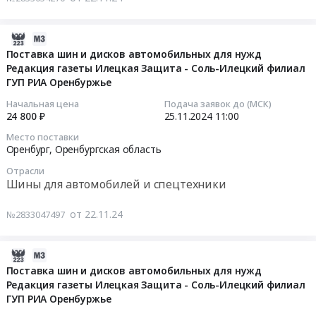
Вычислительное
ГУП
поставку
ГУП
оборудование,
РИА
Кулера
РИА
Компьютеры,
Оренбуржье
для
2024-
Оренбуржье.
Серверы
at
процессора
11-
Поставка шин и дисков автомобильных для нужд
Цена:
и
Оренбург,
для
Редакция газеты Илецкая Защита - Соль-Илецкий филиал
29
61996
их
Оренбургская
ГУП РИА Оренбуржье
нужд
01:57:05
руб.
части
область
ГУП
Начальная цена
Подача заявок до (МСК)
Предмет
,
РИА
2024-
24 800 ₽
25.11.2024
11:00
тендера:
Russia,
Оренбуржье
11-
Место поставки
Поставка
RU
Тендер
25
Оренбург,
Оренбургская область
Оперативной
Оренбургская
на
11:00:00
памяти
Отрасли
область
поставку
Шины для автомобилей и спецтехники
для
Вычислительное
Кулера
Тендер
нужд
оборудование,
для
на
от 22.11.24
№2833047497
ГУП
Компьютеры,
процессора
поставку
РИА
Серверы
для
шин
Оренбуржье.
и
нужд
2024-
и
Цена:
их
ГУП
11-
дисков
Поставка шин и дисков автомобильных для нужд
65598
части
РИА
Редакция газеты Илецкая Защита - Соль-Илецкий филиал
23
автомобильных
руб.
Предмет
ГУП РИА Оренбуржье
Оренбуржье
02:17:04
для
тендера:
at