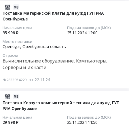
Первомайский;Тоцкий
Цена:
оборудование,
Коммутатора
питания
2024-
район,
35998
Компьютеры,
для
для
11-
Поставка Материнской платы для нужд ГУП РИА
село
руб.
Серверы
нужд
нужд
Оренбуржье
26
Тоцкое;Домбаровский
и
ГУП
ГУП
00:45:05
Начальная цена
Подача заявок до (МСК)
район,
их
РИА
РИА
35 998 ₽
25.11.2024
12:00
поселок
части
Оренбуржье
Оренбуржье
2024-
Домбаровский;Грачевский
Предмет
Место поставки
at
Тендер
11-
Оренбург,
Оренбургская область
район,
тендера:
Оренбург,
на
25
село
Поставка
Оренбургская
Отрасли
поставку
12:00:00
Грачевка;Новоорский
Вычислительное оборудование, Компьютеры,
Серверного
область
Блока
район,
Серверы и их части
SSD
,
питания
Тендер
поселок
накопителя
Russia,
для
на
Новоорск,
для
от 22.11.24
№2833054229
RU
нужд
поставку
Оренбургская
нужд
Оренбургская
ГУП
Материнской
область
ГУП
область
РИА
платы
2024-
,
РИА
Телекоммуникационное
Оренбуржье
для
11-
Поставка Корпуса компьютерной техники для нужд ГУП
Russia,
Оренбуржье.
оборудование
at
нужд
РИА Оренбуржье
26
RU
Цена:
и
Оренбург,
ГУП
02:35:04
Оренбургская
Начальная цена
Подача заявок до (МСК)
109996
материалы,
Оренбургская
РИА
29 998 ₽
25.11.2024
11:50
область
руб.
Оборудование
область
Оренбуржье
2024-