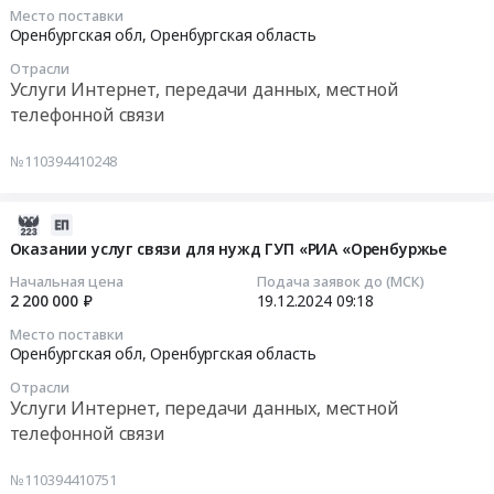
2024-
«Степные
Место поставки
12-
зори»-
Оренбургская обл,
Оренбургская область
19
Акбулакский
Отрасли
09:29:21
филиал
Услуги Интернет, передачи данных, местной
ГУП
телефонной связи
Тендер
«РИА
на
«Оренбуржье
№110394410248
услуги
Тендер
по
на
предоставлению
2024-
поставку
доступа
12-
тепловой
Оказании услуг связи для нужд ГУП «РИА «Оренбуржье
к
19
энергии
Начальная цена
Подача заявок до (МСК)
сети
09:18:50
для
2 200 000 ₽
19.12.2024
09:18
Интернет
нужд
Место поставки
филиалам
2024-
«Редакции
Оренбургская обл,
Оренбургская область
ГУП
12-
газеты
Отрасли
«РИА
19
«Степные
Услуги Интернет, передачи данных, местной
«Оренбуржье
09:18:50
зори»-
телефонной связи
Тендер
Акбулакский
на
Тендер:
филиал
№110394410751
услуги
Оказании
ГУП