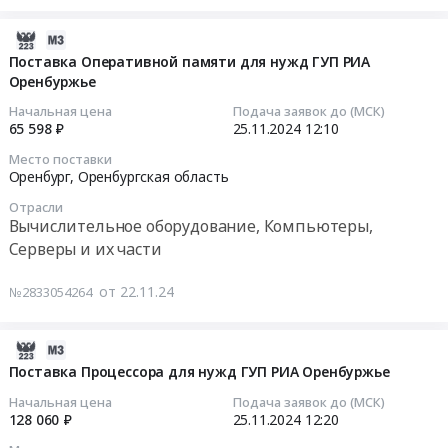
нужд
оборудование,
техники
поставку
ГУП
Компьютеры,
для
Жесткого
2024-
РИА
Серверы
нужд
диска
11-
Поставка Оперативной памяти для нужд ГУП РИА
Оренбуржье.
и
ГУП
для
Оренбуржье
26
Цена:
их
РИА
нужд
02:35:04
24398
Начальная цена
Подача заявок до (МСК)
части
Оренбуржье
ГУП
65 598 ₽
25.11.2024
12:10
руб.
Предмет
at
РИА
2024-
Место поставки
тендера:
Оренбург,
Оренбуржье
11-
Оренбург,
Оренбургская область
Поставка
Оренбургская
Тендер
25
Материнской
область
Отрасли
на
12:10:00
Вычислительное оборудование, Компьютеры,
платы
,
поставку
Серверы и их части
для
Russia,
Жесткого
Тендер
нужд
RU
диска
на
от 22.11.24
ГУП
№2833054264
Оренбургская
для
поставку
РИА
область
нужд
Оперативной
Оренбуржье.
Вычислительное
ГУП
памяти
2024-
Цена:
оборудование,
РИА
для
11-
Поставка Процессора для нужд ГУП РИА Оренбуржье
35998
Компьютеры,
Оренбуржье
нужд
22
Начальная цена
Подача заявок до (МСК)
руб.
Серверы
at
ГУП
14:00:05
128 060 ₽
25.11.2024
12:20
и
Оренбург,
РИА