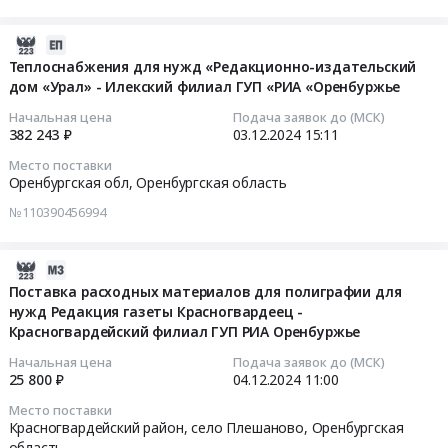
по
услуг
«РИА
предоставлению
связи
«Оренбуржье
2024-
доступа
для
at
12-
Теплоснабжения для нужд «Редакционно-издательский
к
нужд
Оренбургская
дом «Урал» - Илекский филиал ГУП «РИА «Оренбуржье
03
сети
ГУП
обл,
15:11:10
Начальная цена
Подача заявок до (МСК)
Интернет
«РИА
Оренбургская
382 243 ₽
03.12.2024
15:11
филиалам
«Оренбуржье
область
2024-
Место поставки
ГУП
Тендер:
,
12-
Оренбургская обл,
Оренбургская область
«РИА
Оказании
Russia,
03
№110390456994
«Оренбуржье
услуг
RU
15:11:10
at
связи
Оренбургская
Оренбургская
для
область
Тендер:
2024-
обл,
нужд
Обеспечение
Теплоснабжения
12-
Поставка расходных материалов для полиграфии для
Оренбургская
ГУП
тепловой
для
нужд Редакция газеты Красногвардеец -
05
область
«РИА
энергией
нужд
Красногвардейский филиал ГУП РИА Оренбуржье
02:06:05
,
«Оренбуржье
Предмет
«Редакционно-
Начальная цена
Подача заявок до (МСК)
Russia,
at
тендера:
издательский
2024-
25 800 ₽
04.12.2024
11:00
RU
Оренбургская
Поставка
дом
12-
Место поставки
Оренбургская
обл,
тепловой
«Урал»
04
Красногвардейский район, село Плешаново,
Оренбургская
область
Оренбургская
энергии
-
11:00:00
область