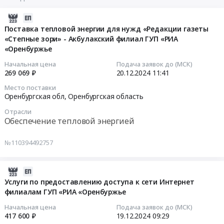
2024-
12-
Поставка тепловой энергии для нужд «Редакции газеты
«Степные зори» - Акбулакский филиал ГУП «РИА
20
«Оренбуржье
11:41:42
Начальная цена
Подача заявок до (МСК)
2024-
269 069 ₽
20.12.2024
11:41
12-
Место поставки
20
Оренбургская обл,
Оренбургская область
11:41:42
Отрасли
Обеспечение тепловой энергией
Тендер
на
№110394492757
поставку
тепловой
2024-
энергии
12-
Услуги по предоставлению доступа к сети Интернет
для
филиалам ГУП «РИА «Оренбуржье
19
нужд
09:29:21
«Редакции
Начальная цена
Подача заявок до (МСК)
газеты
417 600 ₽
19.12.2024
09:29