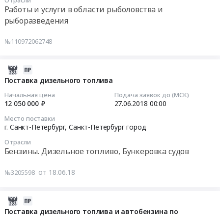
at
10:36:06
Работы и услуги в области рыболовства и
г.
рыборазведения
Санкт-
Тендер
Петербург,
на
№110972062748
Санкт-
услуги
Петербург
по
город
искусственному
2018-
,
воспроизводству
06-
Поставка дизельного топлива
Russia,
пресно-
18
Начальная цена
Подача заявок до (МСК)
RU
водных
07:00:00
12 050 000 ₽
27.06.2018
00:00
Санкт-
биоресурсов
Место поставки
Петербург
Тендер
2018-
г. Санкт-Петербург,
Санкт-Петербург город
город
на
06-
Отрасли
Бензины.
услуги
27
Бензины. Дизельное топливо, Бункеровка судов
Дизельное
по
00:00:00
топливо,
искусственному
от 18.06.18
№3205598
Бункеровка
воспроизводству
Тендер
судов
пресно-
на
Предмет
водных
поставку
2018-
тендера:
биоресурсов
дизельного
06-
Поставка дизельного топлива и автобензина по
Поставка
at