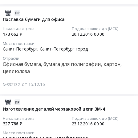
год
город
Санкт-
г.
закупку
для
,
Петербург,
Санкт-
сменно-
2016-
заправки
Russia,
Санкт-
Петербург,
запасных
12-
Поставка бумаги для офиса
автотранспорта,
RU
Петербург
Санкт-
частей
15
Начальная цена
Подача заявок до (МСК)
плавсредств
Санкт-
город
Петербург
для
07:00:00
173 662 ₽
26.12.2016
00:00
и
Петербург
,
город
ремонта
Место поставки
дорожной
город
Russia,
,
двигателя
2016-
Санкт-Петербург,
Санкт-Петербург город
техники.
Суда
RU
Russia,
ЯМЗ-238
12-
Цена:
и
Санкт-
RU
Отрасли
Тендер
26
Офисная бумага, бумага для полиграфии, картон,
18500000
их
Петербург
Санкт-
на
00:00:00
целлюлоза
руб.
части,
город
Петербург
закупку
Судовое
Бензины.
город
сменно-
Тендер
от 15.12.16
снабжение
№332732
Дизельное
Крановое
запасных
на
Предмет
топливо,
и
частей
поставку
тендера:
Бункеровка
подъемное
для
бумаги
2016-
Приобретение
судов
оборудование,
ремонта
для
12-
Изготовление деталей черпаковой цепи ЗМ-4
сменно-
Предмет
монтаж
двигателя
офиса
14
Начальная цена
Подача заявок до (МСК)
запасных
тендера:
и
ЯМЗ-238
Тендер
07:00:00
327 786 ₽
23.12.2016
00:00
частей
Поставка
обслуживание
at
на
для
дизельного
Предмет
Место поставки
г.
поставку
2016-