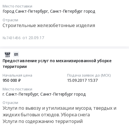
г.
Кронверкского
город
отходов.
Услуги
Место поставки
Санкт-
канала
2017-
Город Санкт-Петербург,
Санкт-Петербург город
Подготовка
Уборка
по
Петербург,
(2
10-
площадей
снега
размещение
Санкт-
участок)
Отрасли
02
под
Предмет
и
Строительные железобетонные изделия
Петербург
Тендер
00:00:00
строительство,
тендера:
утилизацию
город
на
Расчистка
Услуги
отходов
от 20.09.17
№7431456
,
аренду
Тендер
просек,
по
V
Russia,
техники
на
Сооружение
размещение
класса,
RU
(гусеничный
поставку
2017-
насыпей
и
полученных
Санкт-
экскаватор)
железобетонных
09-
Предоставление услуг по механизированной уборке
Предмет
утилизацию
при
Петербург
для
плит
территории
15
тендера:
отходов
расчистке
город
рас-
(250
15:37:31
Аренда
V
русла
Начальная цена
Подача заявок до (МСК)
Услуги
чистки
шт.)
950 000 ₽
15.09.2017
15:37
техники
класса,
Муринского
по
русла
Тендер
2017-
(гусеничный
полученных
ручья
утилизации
Место поставки
Кронверкского
на
09-
экскаватор
при
г. Санкт-Петербург,
Санкт-Петербург город
III
и
канала
поставку
15
на
расчистке
участок
переработке
(2
Отрасли
железобетонных
15:37:31
понтоне)
русла
(1
Услуги по вывозу и утилизации мусора, твердых и
промышленных
участок)
плит
для
Кронверского
и
и
жидких бытовых отходов. Уборка снега
at
(250
Тендер
расчистки
канала
2
опасных
Услуги по содержанию территорий
г.
шт.)
на
русла
(Кронштадт).
этап).
медицинских
Санкт-