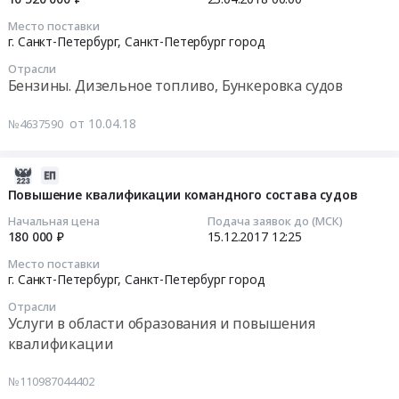
Бензины.
расчистке
на
Место поставки
Дизельное
устьевого
поставку
2018-
г. Санкт-Петербург,
Санкт-Петербург город
топливо,
участка
дизельного
04-
Бункеровка
русла
Отрасли
топлива
23
Бензины. Дизельное топливо, Бункеровка судов
судов
р.
at
00:00:00
Предмет
Смоленка
г.
от 10.04.18
№4637590
тендера:
на
Санкт-
Тендер
Поставка
предмет
Петербург,
на
дизельного
обнаружения
Санкт-
поставку
2017-
топлива
ВОП
Петербург
дизельного
12-
Повышение квалификации командного состава судов
и
at
город
топлива
15
Начальная цена
Подача заявок до (МСК)
автобензина
г.
,
Тендер
12:25:22
180 000 ₽
15.12.2017
12:25
по
Санкт-
Russia,
на
топливным
Петербург,
Место поставки
RU
поставку
2017-
г. Санкт-Петербург,
Санкт-Петербург город
картам.
Санкт-
Санкт-
дизельного
12-
Цена:
Петербург
Петербург
Отрасли
топлива
15
2276240
Услуги в области образования и повышения
город
город
at
12:25:22
руб.
квалификации
,
Бензины.
г.
Russia,
Дизельное
Санкт-
Тендер
RU
№110987044402
топливо,
Петербург,
на