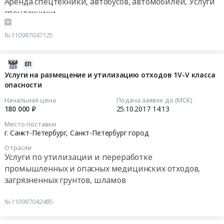
Аренда спецтехники, автобусов, автомобилей, Услуги
на
(Кронштадт)
класса,
спецтехники
аренду
Тендер
полученных
техники
на
при
№110987047125
(гусеничный
услуги
расчистке
экскаватор
по
русла
на
размещение
Муринского
2017-
понтоне)
и
ручья
10-
Услуги на размещение и утилизацию отходов 1V-V класса
для
утилизацию
III
опасности
25
расчистки
отходов
участок
14:13:05
Начальная цена
Подача заявок до (МСК)
русла
V
(1
180 000 ₽
25.10.2017
14:13
Кронверкского
класса,
и
2017-
Место поставки
канала
полученных
2
10-
г. Санкт-Петербург,
Санкт-Петербург город
(2
при
этап)
25
Отрасли
участок)
расчистке
at
14:13:05
Услуги по утилизации и переработке
Тендер
русла
г.
промышленных и опасных медицинских отходов,
на
Кронверского
Санкт-
Тендер
загрязненных грунтов, шламов
аренду
канала
Петербург,
на
техники
(Кронштадт)
Санкт-
услуги
№110987042485
(гусеничный
at
Петербург
на
экскаватор
г.
город
размещение