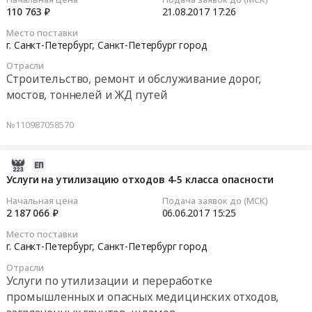
Подготовка
донных
Тендер
110 763 ₽
21.08.2017
17:26
площадей
отложений
на
2017-
Место поставки
под
at
аренду
08-
г. Санкт-Петербург,
Санкт-Петербург город
строительство,
г.
грузовых
21
Расчистка
Отрасли
Санкт-
транспортных
17:26:30
Строительство, ремонт и обслуживание дорог,
просек,
Петербург,
средств
мостов, тоннелей и ЖД путей
Сооружение
Санкт-
с
Тендер:
насыпей
Петербург
водителем
Работа
№110987058570
Предмет
город
at
по
тендера:
,
г.
ямочному
Очистка
Russia,
Санкт-
ремонту
2017-
русла
RU
Петербург,
асфальтированной
06-
Услуги на утилизацию отходов 4-5 класса опасности
Муринского
Санкт-
Санкт-
тер-
06
Начальная цена
Подача заявок до (МСК)
ручья
Петербург
Петербург
ритории
15:25:21
2 187 066 ₽
06.06.2017
15:25
3
город
город
Тендер:
участок
Место поставки
Аренда
,
Работа
2017-
г. Санкт-Петербург,
Санкт-Петербург город
(1
спецтехники,
Russia,
по
06-
и
автобусов,
RU
Отрасли
ямочному
06
2этапы).
Услуги по утилизации и переработке
автомобилей,
Санкт-
ремонту
15:25:21
Цена:
промышленных и опасных медицинских отходов,
Услуги
Петербург
асфальтированной
25983243.9
спецтехники