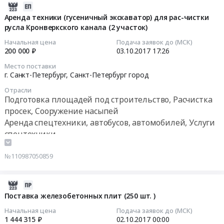
на
Санкт-
,
и
2017-
понтоне)
Петербург,
Russia,
утилизацию
10-
Аренда техники (гусеничный экскаватор) для рас-чистки
для
Санкт-
RU
отходов
русла Кронверкского канала (2 участок)
03
расчистки
Петербург
Санкт-
1V-
17:26:35
Начальная цена
Подача заявок до (МСК)
русла
город
Петербург
V
200 000 ₽
03.10.2017
17:26
Кронверкского
,
город
класса
2017-
Место поставки
канала
Russia,
Услуги
опасности
10-
г. Санкт-Петербург,
Санкт-Петербург город
(2
RU
по
Тендер
03
участок)
Санкт-
Отрасли
вывозу
на
17:26:35
Подготовка площадей под строительство, Расчистка
at
Петербург
и
услуги
просек, Сооружение насыпей
г.
город
утилизации
на
Тендер
Аренда спецтехники, автобусов, автомобилей, Услуги
Санкт-
Услуги
мусора,
размещение
на
спецтехники
Петербург,
по
твердых
и
аренду
Санкт-
вывозу
и
утилизацию
техники
Петербург
и
жидких
№110987050859
отходов
(гусеничный
город
утилизации
бытовых
1V-
экскаватор)
,
мусора,
отходов.
V
для
2017-
Russia,
твердых
Уборка
класса
рас-
09-
Поставка железобетонных плит (250 шт. )
RU
и
снега
опасности
чистки
20
Санкт-
жидких
Начальная цена
Подача заявок до (МСК)
Предмет
at
русла
07:00:00
1 444 315 ₽
02.10.2017
00:00
Петербург
бытовых
тендера: