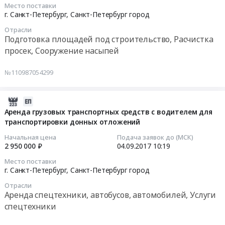
Аренда
Место поставки
(250
,
Тендер
2017-
г. Санкт-Петербург,
Санкт-Петербург город
техники
шт.).
Russia,
на
09-
(гусеничный
Цена:
Отрасли
RU
оплата
11
экскаватор)
Подготовка площадей под строительство, Расчистка
1444315
Санкт-
восстановительной
15:37:48
для
просек, Сооружение насыпей
руб.
Петербург
стоимости
рас-
город
за
Тендер
чистки
№110987054299
Услуги
зеленые
на
русла
по
насаждения
очистку
Кронверкского
вывозу
at
русла
2017-
канала
и
г.
Муринского
09-
Аренда грузовых транспортных средств с водителем для
(2
утилизации
Санкт-
ручья
транспортировки донных отложений
04
участок).
мусора,
Петербург,
3
10:19:19
Цена:
Начальная цена
Подача заявок до (МСК)
твердых
Санкт-
участок
2 950 000 ₽
04.09.2017
10:19
200000
и
Петербург
(1
2017-
руб.
Место поставки
жидких
город
и
09-
г. Санкт-Петербург,
Санкт-Петербург город
бытовых
,
2этапы)
04
Отрасли
отходов.
Russia,
Тендер
10:19:19
Аренда спецтехники, автобусов, автомобилей, Услуги
Уборка
RU
на
спецтехники
снега
Санкт-
очистку
Тендер
Предмет
Петербург
русла
на