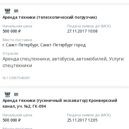
Санкт-
Бункеровка
Санкт-
повышение
Петербург
судов
Петербург
квалификации
2017-
город
Предмет
город
командного
11-
Аренда техники (телескопический погрузчик)
Подготовка
тендера:
,
состава
27
Начальная цена
Подача заявок до (МСК)
площадей
Поставка
Russia,
судов
10:08:50
500 000 ₽
27.11.2017
10:08
под
дизельного
RU
Тендер
строительство,
топлива.
Место поставки
Санкт-
на
2017-
г. Санкт-Петербург,
Санкт-Петербург город
Расчистка
Цена:
Петербург
повышение
11-
просек,
11332500
город
Отрасли
квалификации
27
Сооружение
руб.
Аренда спецтехники, автобусов, автомобилей, Услуги
Бензины.
командного
10:08:50
насыпей
спецтехники
Дизельное
состава
Предмет
топливо,
судов
Тендер
тендера:
№110987046081
Бункеровка
at
на
Выполнение
судов
г.
аренду
работ
Предмет
Санкт-
техники
2017-
по
тендера:
Петербург,
(телескопический
11-
Аренда техники (гусеничный экскаватор) Кронверкский
расчистке
Поставка
Санкт-
погрузчик)
канал, уч. №2, ГК-094
25
устьевого
дизельного
Петербург
Тендер
12:05:49
участка
Начальная цена
Подача заявок до (МСК)
топлива.
город
на
500 000 ₽
25.11.2017
12:05
русла
Цена:
,
аренду
2017-
р.
10520000
Место поставки