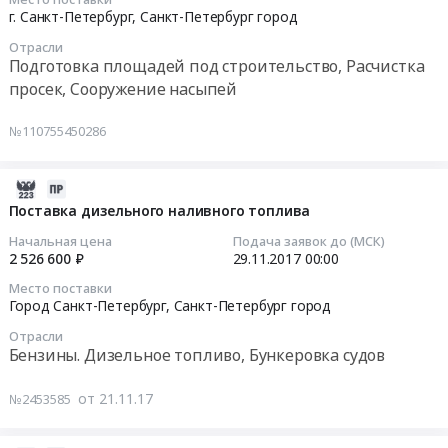
Russia,
техники
11-
г. Санкт-Петербург,
Санкт-Петербург город
Смоленка
руб.
RU
(телескопический
25
на
Санкт-
Отрасли
погрузчик)
12:05:49
предмет
Подготовка площадей под строительство, Расчистка
Петербург
at
обнаружения
просек, Сооружение насыпей
город
г.
Тендер
ВОП.
Услуги
Санкт-
на
Цена:
№110755450286
в
Петербург,
аренду
137280
области
Санкт-
техники
руб.
образования
Петербург
(гусеничный
2017-
и
город
экскаватор)
11-
Поставка дизельного наливного топлива
повышения
,
Кронверкский
21
Начальная цена
Подача заявок до (МСК)
квалификации
Russia,
канал,
07:00:00
2 526 600 ₽
29.11.2017
00:00
Предмет
RU
уч.
тендера:
Место поставки
Санкт-
№2,
2017-
Город Санкт-Петербург,
Санкт-Петербург город
Повышение
Петербург
ГК-094
11-
квалификации
город
Отрасли
Тендер
29
Бензины. Дизельное топливо, Бункеровка судов
командного
Аренда
на
00:00:00
состава
спецтехники,
аренду
от 21.11.17
судов.
№2453585
автобусов,
техники
Тендер
Цена:
автомобилей,
(гусеничный
на
180000
Услуги