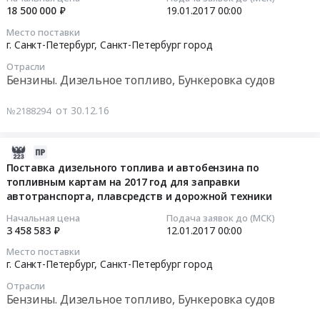
Предмет
результате
на
18 500 000 ₽
19.01.2017
00:00
тендера:
работ
снабжение
2017-
Место поставки
Услуги
по
электрической
01-
г. Санкт-Петербург,
Санкт-Петербург город
по
очистке
энергией
19
воспроизводству
Отрасли
и
at
00:00:00
Бензины. Дизельное топливо, Бункеровка судов
биоресурсов.
благоустройству
г.
Цена:
водоемов
Санкт-
Тендер
от 30.12.16
№2188294
195290
города
Петербург,
на
руб.
at
Санкт-
поставку
г.
Петербург
дизельного
2016-
Санкт-
город
топлива
12-
Поставка дизельного топлива и автобензина по
Петербург,
,
на
топливным картам на 2017 год для заправки
30
Санкт-
Russia,
автотранспорта, плавсредств и дорожной техники
2017
07:00:00
Петербург
RU
год
Начальная цена
Подача заявок до (МСК)
город
Санкт-
для
2017-
3 458 583 ₽
12.01.2017
00:00
,
Петербург
заправки
01-
Место поставки
Russia,
город
автотранспорта,
12
г. Санкт-Петербург,
Санкт-Петербург город
RU
Обеспечение
плавсредств
00:00:00
Отрасли
Санкт-
электроэнергией
и
Бензины. Дизельное топливо, Бункеровка судов
Петербург
Предмет
дорожной
Тендер