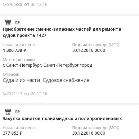
город
тендера:
техники
на
от 30.12.16
№5766838
Услуги
Снабжение
Тендер
поставку
по
электрической
на
дизельного
вывозу
энергией.
поставку
2016-
топлива
и
Цена:
дизельного
12-
и
Приобретение сменно-запасных частей для ремонта
утилизации
200000
топлива
судов проекта 1427
20
автобензина
мусора,
руб.
на
07:00:00
по
Начальная цена
Подача заявок до (МСК)
твердых
2017
топливным
1 306 738 ₽
30.12.2016
00:00
и
год
2016-
картам
Место поставки
жидких
для
12-
на
г. Санкт-Петербург,
Санкт-Петербург город
бытовых
заправки
30
2017
Отрасли
отходов.
автотранспорта,
00:00:00
год
Суда и их части, Судовое снабжение
Уборка
плавсредств
для
снега
и
Тендер
заправки
от 20.12.16
№2323117
Предмет
дорожной
на
автотранспорта,
тендера:
техники
приобретение
плавсредств
Утилизация
at
сменно-
и
2016-
оходов,
г.
запасных
дорожной
12-
Закупка канатов полиамидных и полипропиленовых
собранных
Санкт-
частей
техники
19
Начальная цена
Подача заявок до (МСК)
в
Петербург,
для
Тендер
07:00:00
377 853 ₽
30.12.2016
00:00
результате
Санкт-
ремонта
на