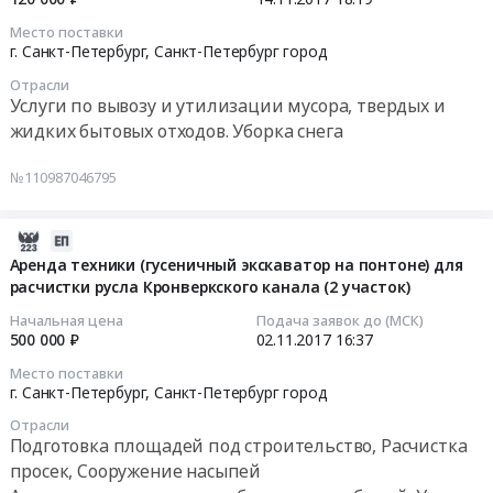
под
Петербург
11-
при
Место поставки
строительство,
город
14
расчистке
г. Санкт-Петербург,
Санкт-Петербург город
Расчистка
Бензины.
18:19:30
русла
Отрасли
просек,
Дизельное
Муринского
Услуги по вывозу и утилизации мусора, твердых и
Сооружение
топливо,
Тендер
ручья
жидких бытовых отходов. Уборка снега
насыпей
Бункеровка
на
III
Предмет
судов
услуги
участок
№110987046795
тендера:
Предмет
по
(1
Аренда
тендера:
размещение
и
техники
Поставка
2017-
и
2
(гусеничный
дизельного
11-
утилизацию
этап)
Аренда техники (гусеничный экскаватор на понтоне) для
экскаватор)
наливного
расчистки русла Кронверкского канала (2 участок)
02
отходов
Тендер
Кронверкский
топлива.
16:37:32
V
на
Начальная цена
Подача заявок до (МСК)
канал,
Цена:
класса,
услуги
500 000 ₽
02.11.2017
16:37
уч.
2526600
2017-
полученных
по
Место поставки
№2,
руб.
11-
при
размещение
г. Санкт-Петербург,
Санкт-Петербург город
ГК-094.
02
расчистке
и
Отрасли
Цена:
16:37:32
русла
утилизацию
Подготовка площадей под строительство, Расчистка
500000
Кронверского
отходов
просек, Сооружение насыпей
руб.
Тендер
канала
V