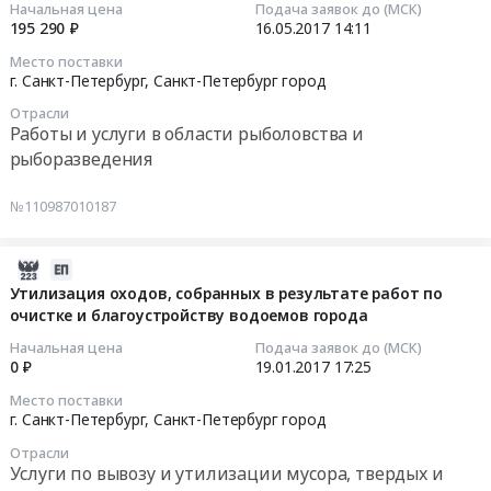
Начальная цена
Подача заявок до (МСК)
с
под
г.
TRUXOR
14:11:13
195 290 ₽
16.05.2017
14:11
экипажем
строительство,
Санкт-
Тендер
(экскаватор
Место поставки
Расчистка
Петербург,
на
2017-
г. Санкт-Петербург,
Санкт-Петербург город
для
просек,
Санкт-
поставку
05-
работы
Сооружение
Петербург
Отрасли
запчастей
16
с
Работы и услуги в области рыболовства и
насыпей
город
на
14:11:13
понтона).
рыборазведения
Предмет
,
TRUXOR
Цена:
тендера:
Russia,
at
Тендер
1214400
№110987010187
Аренда
RU
г.
на
руб.
техники
Санкт-
Санкт-
услуги
с
Петербург
Петербург,
по
2017-
экипажем
город
Санкт-
воспроизводству
01-
Утилизация оходов, собранных в результате работ по
(экскаватор
Услуги
Петербург
биоресурсов
очистке и благоустройству водоемов города
19
длинностреловой).
грузовых
город
Тендер
17:25:24
Начальная цена
Подача заявок до (МСК)
Цена:
автомобильных
,
на
0 ₽
19.01.2017
17:25
1912500
перевозок
Russia,
услуги
2017-
Место поставки
руб.
Предмет
RU
по
01-
г. Санкт-Петербург,
Санкт-Петербург город
тендера:
Санкт-
воспроизводству
19
Оказание
Отрасли
Петербург
биоресурсов
17:25:24
Услуги по вывозу и утилизации мусора, твердых и
услуг
город
at