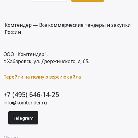
Петербург
на
руб.
город
межнавигационный
Услуги
ремонт
металлообработки
грунтоотвозных
Комтендер — Все коммерческие тендеры и закупки
Предмет
шаланд
России
тендера:
проекта
Изготовление
НШ-58
деталей
и
ООО "Комтендер",
черпаковой
проекта
г. Хабаровск,
ул. Дзержинского, д. 65
.
цепи
НШ-19
ЗМ-4.
at
Цена:
г.
Перейти на полную версию сайта
327786
Санкт-
руб.
Петербург,
+7 (495) 646-14-25
Санкт-
info@komtender.ru
Петербург
город
,
Telegram
Russia,
RU
Санкт-
Меню