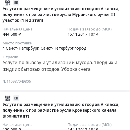
экскаватор)
поставку
2017-
руб.
спецтехники
Кронверкский
дизельного
11-
Услуги по размещение и утилизацию отходов V класса,
Предмет
канал,
наливного
полученных при расчистке русла Муринского ручья III
15
тендера:
уч.
топлива
участок (1 и 2 этап)
10:14:39
Аренда
№2,
Тендер
Начальная цена
Подача заявок до (МСК)
техники
ГК-094
на
2017-
444 600 ₽
15.11.2017
10:14
(телескопический
at
поставку
11-
Место поставки
погрузчик).
г.
дизельного
15
г. Санкт-Петербург,
Санкт-Петербург город
Цена:
Санкт-
наливного
10:14:39
Отрасли
500000
Петербург,
топлива
Услуги по вывозу и утилизации мусора, твердых и
руб.
Санкт-
at
Тендер
жидких бытовых отходов. Уборка снега
Петербург
Город
на
город
Санкт-
услуги
№110987049806
,
Петербург,
по
Russia,
Санкт-
размещение
RU
Петербург
2017-
и
Санкт-
город
11-
утилизацию
Услуги по размещение и утилизацию отходов V класса,
Петербург
,
полученных при расчистке русла Кронверского канала
14
отходов
город
Russia,
(Кронштадт)
18:19:30
V
Подготовка
RU
класса,
Начальная цена
Подача заявок до (МСК)
площадей
Санкт-
2017-
полученных
120 000 ₽
14.11.2017
18:19