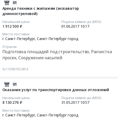
(экскаватор
2017-
тоннелей
г.
для
06-
Аренда техники с экипажем (экскаватор
и
Санкт-
работы
длинностреловой)
01
ЖД
Петербург,
с
10:17:09
Начальная цена
Подача заявок до (МСК)
путей
Санкт-
понтона)
1 912 500 ₽
01.06.2017
10:17
Предмет
Петербург
Тендер
2017-
тендера:
Место поставки
город
на
06-
г. Санкт-Петербург,
Санкт-Петербург город
Работа
,
аренду
01
по
Russia,
Отрасли
техники
10:17:09
Подготовка площадей под строительство, Расчистка
ямочному
RU
с
ремонту
просек, Сооружение насыпей
Санкт-
экипажем
Тендер
асфальтированной
Петербург
(экскаватор
на
тер-
№110987052854
город
для
аренду
ритории.
Услуги
работы
техники
Цена:
по
с
с
2017-
110763.3
утилизации
понтона)
экипажем
05-
Оказание услуг по транспортировке донных отложений
руб.
и
at
(экскаватор
31
Начальная цена
Подача заявок до (МСК)
переработке
г.
длинностреловой)
10:57:27
8 130 276 ₽
31.05.2017
10:57
промышленных
Санкт-
Тендер
и
Место поставки
Петербург,
на
2017-
г. Санкт-Петербург,
Санкт-Петербург город
опасных
Санкт-