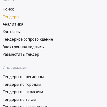
Петербург
Поиск
город
Ремонт
Тендеры
и
Аналитика
обслуживание
судов
Контакты
Предмет
Тендерное сопровождение
тендера:
Электронная подпись
Межнавигационный
ремонт
Разместить тендер
грунтоотвозных
шаланд
Информация
проекта
НШ-58
Тендеры по регионам
и
проекта
Тендеры по городам
НШ-19.
Тендеры по отраслям
Цена:
Тендеры по тэгам
8426204
руб.
Тендеры по заказчикам