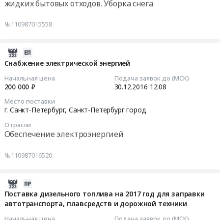
жидких бытовых отходов. Уборка снега
по
Запчасти
г.
Тендер
транспортировке
для
Санкт-
на
№110987015558
донных
спецтехники
Петербург,
утилизацию
отложений.
Предмет
Санкт-
оходов,
Цена:
тендера:
Петербург
собранных
2016-
8130276
Поставка
город
в
12-
Снабжение электрической энергией
руб.
запчастей
,
результате
30
Начальная цена
Подача заявок до (МСК)
на
Russia,
работ
12:08:46
200 000 ₽
30.12.2016
12:08
TRUXOR.
RU
по
Место поставки
Цена:
Санкт-
очистке
2016-
г. Санкт-Петербург,
Санкт-Петербург город
289738.38
Петербург
и
12-
руб.
город
Отрасли
благоустройству
30
Обеспечение электроэнергией
Работы
водоемов
12:08:46
и
города
№110987016520
услуги
Тендер
Тендер
в
на
на
области
утилизацию
снабжение
2016-
рыболовства
оходов,
электрической
12-
Поставка дизельного топлива на 2017 год для заправки
и
собранных
энергией
автотранспорта, плавсредств и дорожной техники
30
рыборазведения
в
Тендер
07:00:00
Начальная цена
Подача заявок до (МСК)