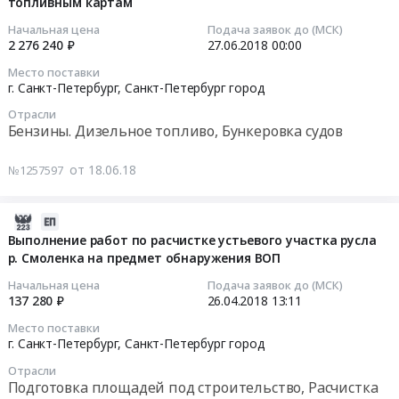
топлива
топливным картам
18
дизельного
г.
Тендер
07:00:00
Начальная цена
Подача заявок до (МСК)
топлива.
Санкт-
на
2 276 240 ₽
27.06.2018
00:00
Цена:
Петербург,
поставку
2018-
Место поставки
1785000
Санкт-
дизельного
06-
г. Санкт-Петербург,
Санкт-Петербург город
руб.
Петербург
топлива
27
Отрасли
город
at
00:00:00
Бензины. Дизельное топливо, Бункеровка судов
,
г.
Russia,
Санкт-
Тендер
от 18.06.18
№1257597
RU
Петербург,
на
Санкт-
Санкт-
поставку
Петербург
Петербург
дизельного
2018-
город
город
топлива
04-
Выполнение работ по расчистке устьевого участка русла
Работы
,
и
р. Смоленка на предмет обнаружения ВОП
26
и
Russia,
автобензина
13:11:39
Начальная цена
Подача заявок до (МСК)
услуги
RU
по
137 280 ₽
26.04.2018
13:11
в
Санкт-
топливным
2018-
Место поставки
области
Петербург
картам
04-
г. Санкт-Петербург,
Санкт-Петербург город
рыболовства
город
Тендер
26
Отрасли
и
Бензины.
на
13:11:39
Подготовка площадей под строительство, Расчистка
рыборазведения
Дизельное
поставку