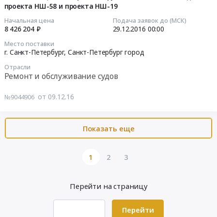
для
картон,
Петербург,
черпаковой
проекта НШ-58 и проекта НШ-19
09
ремонта
целлюлоза
Санкт-
цепи
07:00:00
Начальная цена
Подача заявок до (МСК)
двигателя
Предмет
Петербург
ЗМ-4
8 426 204 ₽
29.12.2016
00:00
ЯМЗ-238.
тендера:
город
Тендер
2016-
Цена:
Поставка
Место поставки
,
на
12-
г. Санкт-Петербург,
Санкт-Петербург город
232677
бумаги
Russia,
изготовление
29
руб.
для
RU
Отрасли
деталей
00:00:00
Ремонт и обслуживание судов
офиса.
Санкт-
черпаковой
Цена:
Петербург
цепи
Тендер
173662
от 09.12.16
№9044906
город
ЗМ-4
на
руб.
Услуги
at
межнавигационный
металлообработки
Санкт-
ремонт
Показать еще
Предмет
Петербург,
грунтоотвозных
тендера:
Санкт-
шаланд
Изготовление
Петербург
проекта
1
2
3
деталей
город
НШ-58
черпаковой
,
и
цепи
Перейти на страницу
Russia,
проекта
ЗМ-4.
RU
НШ-19
Цена:
Санкт-
Тендер
Перейти
327786