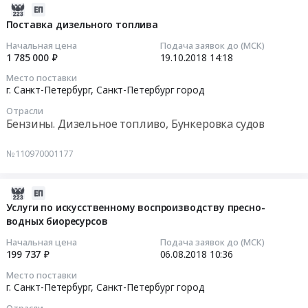
2018-
10-
Поставка дизельного топлива
19
Начальная цена
Подача заявок до (МСК)
14:18:38
1 785 000 ₽
19.10.2018
14:18
Место поставки
2018-
г. Санкт-Петербург,
Санкт-Петербург город
10-
Отрасли
19
Бензины. Дизельное топливо, Бункеровка судов
14:18:38
№110970001177
Тендер
на
поставку
2018-
дизельного
08-
Услуги по искусственному воспроизводству пресно-
топлива
водных биоресурсов
06
Тендер
10:36:06
Начальная цена
Подача заявок до (МСК)
на
199 737 ₽
06.08.2018
10:36
поставку
2018-
Место поставки
дизельного
08-
г. Санкт-Петербург,
Санкт-Петербург город
топлива
06
Отрасли