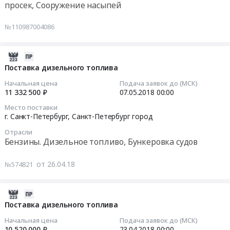
просек, Сооружение насыпей
Предмет
топливо,
дизельного
Тендер
тендера:
Бункеровка
топлива
на
№110987004086
Услуги
судов
и
выполнение
по
Предмет
автобензина
работ
искусственному
тендера:
по
по
2018-
воспроизводству
Поставка
топливным
расчистке
04-
Поставка дизельного топлива
пресно-
дизельного
картам
устьевого
26
Начальная цена
Подача заявок до (МСК)
водных
топлива.
at
участка
07:00:00
11 332 500 ₽
07.05.2018
00:00
биоресурсов.
Цена:
г.
русла
Место поставки
Цена:
12050000
Санкт-
р.
2018-
г. Санкт-Петербург,
Санкт-Петербург город
199737
руб.
Петербург,
Смоленка
05-
руб.
Отрасли
Санкт-
на
07
Бензины. Дизельное топливо, Бункеровка судов
Петербург
предмет
00:00:00
город
обнаружения
от 26.04.18
№574821
,
ВОП
Тендер
Russia,
Тендер
на
RU
на
поставку
2018-
Санкт-
выполнение
дизельного
04-
Поставка дизельного топлива
Петербург
работ
топлива
10
Начальная цена
Подача заявок до (МСК)
город
по
Тендер
07:00:00
10 520 000 ₽
23.04.2018
00:00