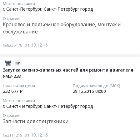
Место поставки
работ
Петербург
судов
поставку
2016-
г. Санкт-Петербург,
Санкт-Петербург город
по
город
проекта
дизельного
12-
очистке
Отрасли
,
1427
топлива
30
Крановое и подъемное оборудование, монтаж и
и
Russia,
Тендер
и
00:00:00
обслуживание
благоустройству
RU
на
автобензина
водоемов
Санкт-
приобретение
по
Тендер
от 19.12.16
№8336178
города.
Петербург
сменно-
топливным
на
Цена:
город
запасных
картам
закупку
0.01
Бензины.
частей
на
канатов
2016-
руб.
Дизельное
для
2017
полиамидных
12-
Закупка сменно-запасных частей для ремонта двигателя
топливо,
ремонта
год
и
ЯМЗ-238
19
Бункеровка
судов
для
полипропиленовых
07:00:00
Начальная цена
Подача заявок до (МСК)
судов
проекта
заправки
Тендер
232 677 ₽
29.12.2016
00:00
Предмет
1427
автотранспорта,
на
2016-
Место поставки
тендера:
at
плавсредств
закупку
12-
г. Санкт-Петербург,
Санкт-Петербург город
Поставка
г.
и
канатов
29
дизельного
Отрасли
Санкт-
дорожной
полиамидных
00:00:00
Запчасти для спецтехники
топлива
Петербург,
техники
и
на
Санкт-
at
полипропиленовых
Тендер
от 19.12.16
№2111219
2017
Петербург
г.
at
на