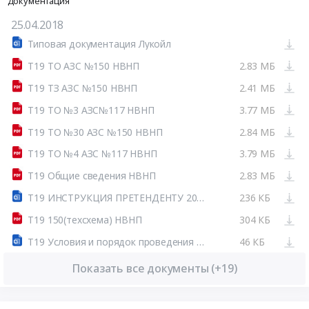
Документация
25.04.2018
Типовая документация Лукойл
Т19 ТО АЗС №150 НВНП
2.83 МБ
Т19 ТЗ АЗС №150 НВНП
2.41 МБ
Т19 ТО №3 АЗС№117 НВНП
3.77 МБ
Т19 ТО №30 АЗС №150 НВНП
2.84 МБ
Т19 ТО №4 АЗС №117 НВНП
3.79 МБ
Т19 Общие сведения НВНП
2.83 МБ
Т19 ИНСТРУКЦИЯ ПРЕТЕНДЕНТУ 2018 НВНП
236 КБ
Т19 150(техсхема) НВНП
304 КБ
Т19 Условия и порядок проведения двухэтапного тендера НВНП
46 КБ
Показать все документы (+19)