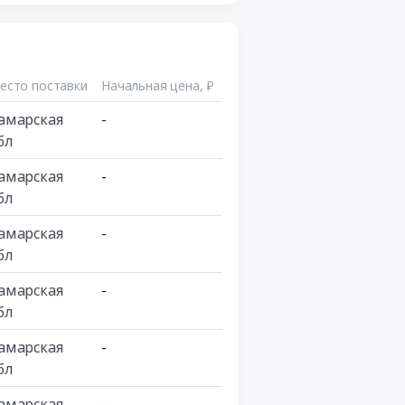
есто поставки
Начальная цена, ₽
амарская
-
бл
амарская
-
бл
амарская
-
бл
амарская
-
бл
амарская
-
бл
амарская
-