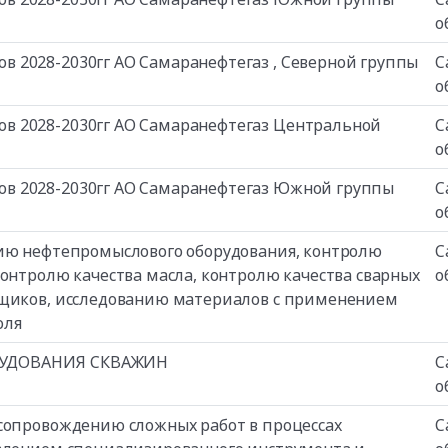
о
 2028-2030гг АО Самаранефтегаз , Северной группы
С
о
в 2028-2030гг АО Самаранефтегаз Центральной
С
о
в 2028-2030гг АО Самаранефтегаз Южной группы
С
о
нию нефтепромыслового оборудования, контролю
С
контролю качества масла, контролю качества сварных
о
рщиков, исследованию материалов с применением
оля
РУДОВАНИЯ СКВАЖИН
С
о
 сопровождению сложных работ в процессах
С