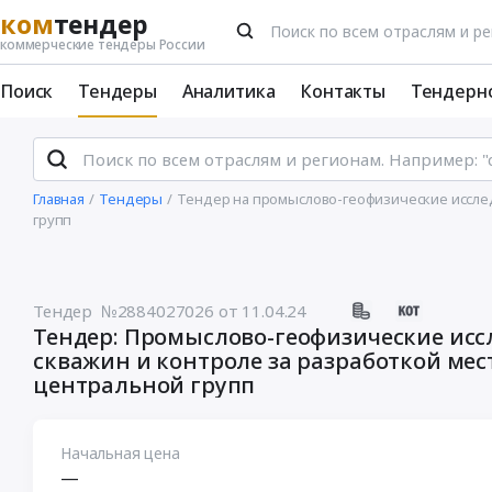
ком
тендер
коммерческие тендеры России
Поиск
Тендеры
Аналитика
Контакты
Тендерн
Главная
Тендеры
Тендер на промыслово-геофизические иссле
групп
Тендер №2884027026
от 11.04.24
Тендер: Промыслово-геофизические ис
скважин и контроле за разработкой ме
центральной групп
Начальная цена
—