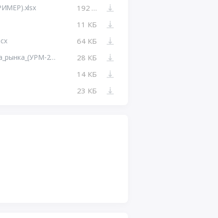
ИМЕР).xlsx
192 КБ
11 КБ
ocx
64 КБ
Уведомление_о_проведении_опроса_рынка_(УРМ-24-3(НПУ)).docx
28 КБ
14 КБ
23 КБ