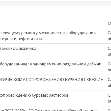
М
и текущему ремонту механического оборудования
С
ртировки нефти и газа
о
тановки Заказчика
С
о
оборудованиядля одновременно-раздельной добычи
С
о
ЛОГИЧЕСКОМУ СОПРОВОЖДЕНИЮ БУРЕНИЯ СКВАЖИН
С
о
 сопровождению буровых растворов
С
о
в 2028-2030гг АО Самаранефтегаз Южной группы
С