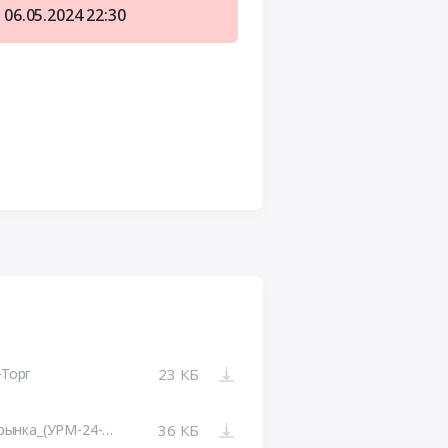
06.05.2024
22:30
-Торг
23 КБ
Извещение_о_проведении_опроса_рынка_(УРМ-24-3(НПУ)).docx
36 КБ