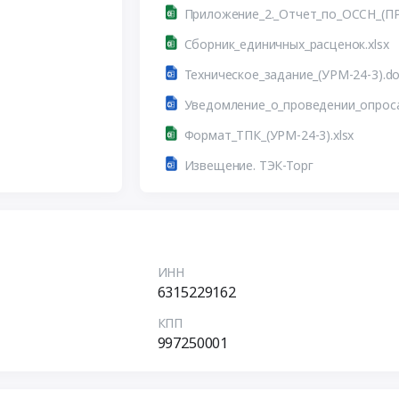
Приложение_2._Отчет_по_ОССН_(ПР
Сборник_единичных_расценок.xlsx
Техническое_задание_(УРМ-24-3).d
Формат_ТПК_(УРМ-24-3).xlsx
Извещение. ТЭК-Торг
ИНН
6315229162
КПП
997250001