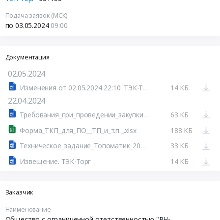
Подача заявок (МСК)
по 03.05.2024
09:00
Документация
02.05.2024
Изменения от 02.05.2024 22:10. ТЭК-Торг
14 КБ
22.04.2024
Требования_при_проведении_закупки__шаблон_.doc
63 КБ
Форма_ТКП_для_ПО__ТП_и_т.п._.xlsx
188 КБ
Техническое_задание_Топоматик_2024.docx
33 КБ
Извещение. ТЭК-Торг
14 КБ
Заказчик
Наименование
Общество с ограниченной отетственностью "РН-