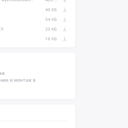
40 КБ
54 КБ
CX
23 КБ
16 КБ
аж
ание и монтаж в