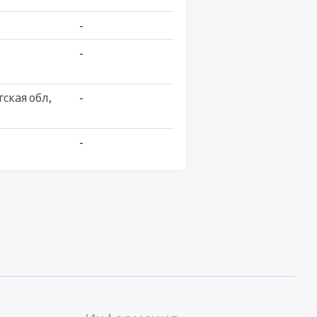
-
-
гская обл
,
-
-