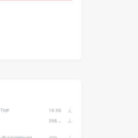
-Торг
16 КБ
368 КБ
TZ Postavka perenosnogo kompleksa dlya issledovaniya burovykh rastvorov v p....pdf
409 КБ