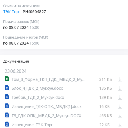
Ссылки на источники
ТЭК-Торг
РН40604827
Подача заявок (МСК)
по 08.07.2024
15:00
Подведение итогов (МСК)
по 08.07.2024
15:00
Документация
23.06.2024
Том_3_Форма_ТКП_ГДК,_МВДК_2_Муксун.xlsx
311 КБ
Блок_4_ГДК_2_Муксун.docx
135 КБ
Требов._ГДК_2_Муксун.docx
139 КБ
Извещение_ГДК-ОПК,_МВДК[1].docx
16 КБ
ТЗ_ГДК-ОПК,_МВДК_2_Муксун.DOCX
463 КБ
Извещение. ТЭК-Торг
22 КБ