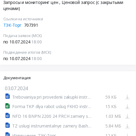
Запросы и мониторинг цен
, Ценовой запрос (с закрытыми
ценами)
Ссылки на источники
ТЭК-Торг
707391
Подача заявок (МСК)
по 10.07.2024
18:00
Подведение итогов (МСК)
по 10.07.2024
18:00
Документация
03.07.2024
Trebovaniya pri provedenii zakupki instrumentalnye zamery 2024.doc
59 КБ
Forma TKP dlya rabot uslug FKHD instrumentalnye zamery 2024.xlsx
15 КБ
NFD 16 BNPN 2200 24 PRCH zamery shum vozdeystviya.doc
1.03 МБ
TZ uslugi instrumentalnye zamery BashNIPI 2024[1].docx
5.84 МБ
Извещение. ТЭК-Торг
12 КБ