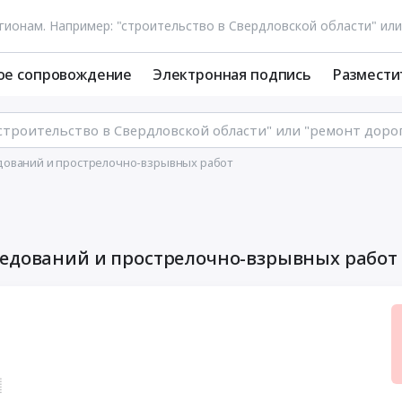
ое сопровождение
Электронная подпись
Размести
дований и прострелочно-взрывных работ
ледований и прострелочно-взрывных работ
░