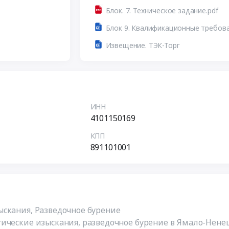
Блок. 7. Техническое задание.pdf
Извещение. ТЭК-Торг
ИНН
4101150169
КПП
891101001
скания, Разведочное бурение
гические изыскания, разведочное бурение в Ямало-Нене