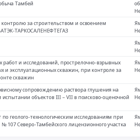
обыча Тамбей
о
Н
о контролю за строительством и освоением
Я
ОВАТЭК-ТАРКОСАЛЕНЕФТЕГАЗ
Н
Я
Н
их работ и исследований, прострелочно-взрывных
Я
ых и эксплуатационных скважин, при контроле за
Н
онте скважин
ервисному сопровождению раствора глушения на
Я
испытании объектов III – VII в поисково-оценочной
Н
т по геолого-технологическим исследованиям при
Я
 № 107 Северо-Тамбейского лицензионного участка
Н