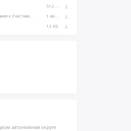
512 КБ
Блок 9. Квалификационные требования к Участнику закупки ГИС-ПВР.docx
1.46 МБ
13 КБ
цком автономном округе