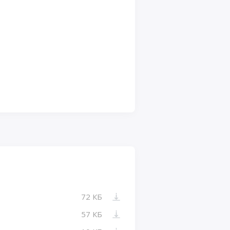
72 КБ
57 КБ