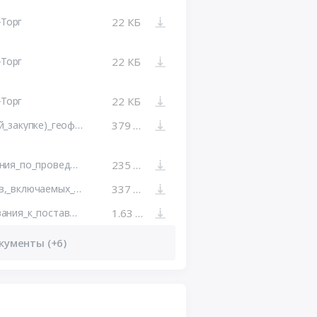
-Торг
22 КБ
-Торг
22 КБ
-Торг
22 КБ
Блок_1_(Извещение_о_конкурентной_закупке)_геофизика_продление.docx
379 КБ
Блок_3_(Общие_условия_и_требования_по_проведению_конкурентной_закупки)_геофизика.docx
235 КБ
Блок_4_(Образцы_форм_документов,_включаемых_в_заявку_на_участие_в_закупке)_геофизика.docx
337 КБ
Блок_9_(Квалификационные_требования_к_поставщику).docx
1.63 МБ
кументы (+6)