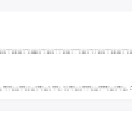
░ ░ ░ ░ ░ ░ ░ ░ ░ ░ ░ ░ ░ ░ ░ ░ ░ ░ ░ ░ ░ ░ ░ ░ 
░ ░ ░ ░ ░ ░ ░ ░ ░ ░ ░ ░ ░ ░ ░ ░ ░ ░ ░ ░ ░ ░ ░ ░ 
░ ░ ░ ░ ░ ░ ░ ░ ░ ░ ░ ░ ░ ░ ░ ░ ░ ░ ░ ░ ░ ░ ░ ░ 
░░░░░░░░░░░░░░░░░░░░░░░░░░░░░░░░░░░░░░░░░
░ ░░░░░░░░░░░░░░░ ░░░ ░░░░░░░░░░░░░░░░░░░░
,