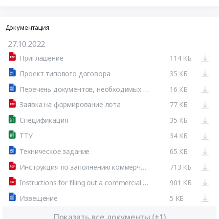
Документация
27.10.2022
Приглашение
114 КБ
Проект типового договора
35 КБ
Перечень документов, необходимых для проверки благонадежности Участника (загружаются при втором этапе торгов)
16 КБ
Заявка на формирование лота
77 КБ
Спецификация
35 КБ
ТТУ
34 КБ
Техническое задание
65 КБ
Инструкция по заполнению коммерческого предложения
713 КБ
Instructions for filling out a commercial offer
901 КБ
Извещение
5 КБ
Показать все документы (+1)