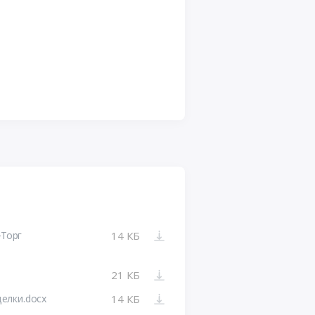
-Торг
14 КБ
21 КБ
елки.docx
14 КБ