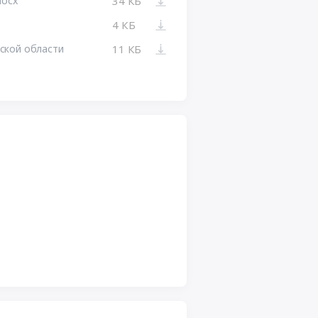
docx
34 КБ
4 КБ
ской области
11 КБ