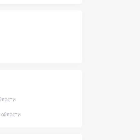
бласти
 области