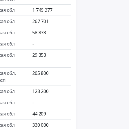
кая обл
1 749 277
кая обл
267 701
кая обл
58 838
кая обл
-
кая обл
29 353
кая обл
,
205 800
есп
кая обл
123 200
кая обл
-
кая обл
44 209
кая обл
330 000