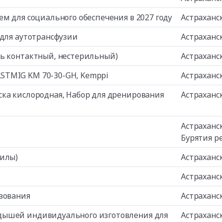
м для социального обеспечения в 2027 году
Астраханс
 для аутотрансфузии
Астраханс
ль контактный, нестерильный)
Астраханс
STMIG KM 70-30-GH, Kemppi
Астраханс
ка кислородная, Набор для дренирования
Астраханс
Астраханс
Бурятия р
хилы)
Астраханс
Астраханс
зования
Астраханс
дышей индивидуального изготовления для
Астраханс