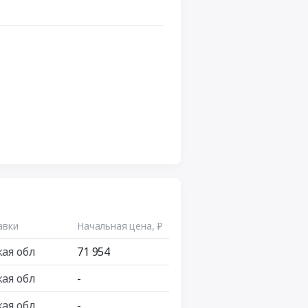
авки
Начальная цена, ₽
кая обл
71 954
кая обл
-
кая обл
-