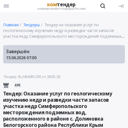
ком
тендер
коммерческие тендеры России
Главная
Тендеры
Тендер на оказание услуг по
геологическому изучению недр и разведки части запасов
участка недр Симферопольского месторождения подземных
вод, расположенного в районе с. Долиновка Белогорского
района Республики Крым
Завершён
15.06.2026
07:00
Тендер №2456491205
от 28.05.26
Тендер: Оказание услуг по геологическому
изучению недр и разведки части запасов
участка недр Симферопольского
месторождения подземных вод,
расположенного в районе с. Долиновка
Белогорского района Республики Крым