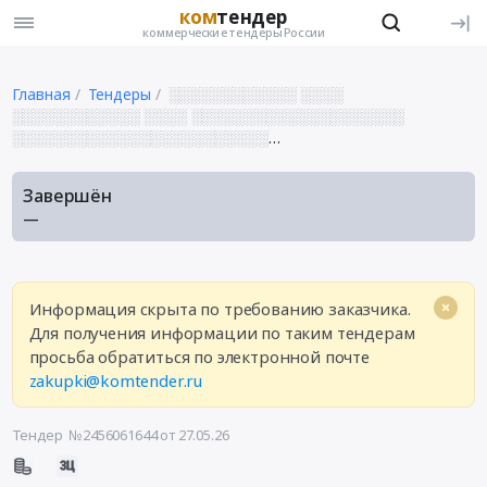
ком
тендер
коммерческие тендеры России
Главная
Тендеры
░░░░░░░░░░░░ ░░░░
░░░░░░░░░░░░ ░░░░ ░░░░░░░░░░░░░░░░░░░░
░░░░░░░░░░░░░░░░░░░░░░░░
░░░░░░░░░░░░░░░░░░░░░░ ░░░░░░ ░░░░░░
░░░░░░░░░░░░░░░░░░░░░░░░
Завершён
░░░░░░░░░░░░░░░░░░░░░░ ░░░░░░░
—
░░░░░░░░░░░░░░░░░░░░░░░░ ░░░
░░░░░░░░░░░░░░░░░░░░░░░░
░░░░░░░░░░░░░░░░░░░░░░░░░░░░░░░░░░░░░░░
░░░░░░░ ░░░░ ░░░░░░░░░░░░░░░░░░░░░░░░
Информация скрыта по требованию заказчика.
░░░░░░░░░░░░░░░░░░░░░░ ░░░░░░░ ░░░░░
Для получения информации по таким тендерам
░░░░░░░░░░░░░░░░░░░░░░░░░░░░░░░░░░░░░░░░
░░░░░░░░░░░░░░░░░░ ░░ ░░
просьба обратиться по электронной почте
░░░░░░░░░░░░░░░░░░░░░░
zakupki@komtender.ru
░░░░░░░░░░░░░░░░░░░░░░ ░░░░░ ░░ ░░░░░
Тендер №2456061644
от 27.05.26