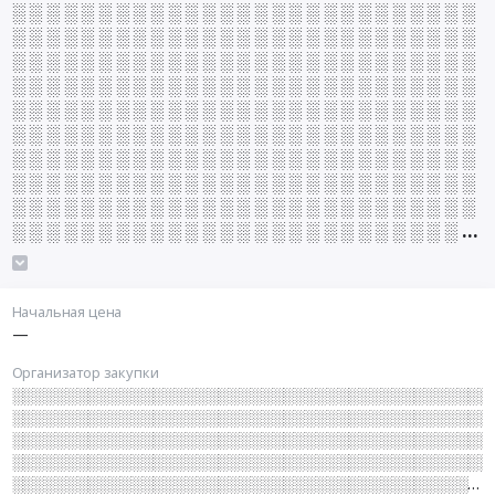
░ ░ ░ ░ ░ ░ ░ ░ ░ ░ ░ ░ ░ ░ ░ ░ ░ ░ ░ ░ ░ ░ ░ ░ ░ ░ ░
░ ░ ░ ░ ░ ░ ░ ░ ░ ░ ░ ░ ░ ░ ░ ░ ░ ░ ░ ░ ░ ░ ░ ░ ░ ░ ░
░ ░ ░ ░ ░ ░ ░ ░ ░ ░ ░ ░ ░ ░ ░ ░ ░ ░ ░ ░ ░ ░ ░ ░ ░ ░ ░
░ ░ ░ ░ ░ ░ ░ ░ ░ ░ ░ ░ ░ ░ ░ ░ ░ ░ ░ ░ ░ ░ ░ ░ ░ ░ ░
░ ░ ░ ░ ░ ░ ░ ░ ░ ░ ░ ░ ░ ░ ░ ░ ░ ░ ░ ░ ░ ░ ░ ░ ░ ░ ░
░ ░ ░ ░ ░ ░ ░ ░ ░ ░ ░ ░ ░ ░ ░ ░ ░ ░ ░ ░ ░ ░ ░ ░ ░ ░ ░
░ ░ ░ ░ ░ ░ ░ ░ ░ ░ ░ ░ ░ ░ ░ ░ ░ ░ ░ ░ ░ ░ ░ ░ ░ ░ ░
░ ░ ░ ░ ░ ░ ░ ░ ░ ░ ░ ░ ░ ░ ░ ░ ░ ░ ░ ░ ░ ░ ░ ░ ░ ░ ░
░ ░ ░ ░ ░ ░ ░ ░ ░ ░ ░ ░ ░ ░ ░ ░ ░ ░ ░ ░ ░ ░ ░ ░ ░ ░ ░
░ ░ ░ ░ ░ ░ ░ ░ ░ ░ ░ ░ ░ ░ ░ ░ ░ ░ ░ ░ ░ ░ ░ ░ ░ ░ ░
░ ░ ░ ░ ░ ░ ░ ░ ░ ░ ░ ░ ░ ░ ░ ░ ░ ░ ░ ░ ░ ░ ░ ░ ░ ░ ░
░ ░ ░ ░ ░ ░ ░ ░ ░ ░ ░ ░ ░ ░ ░ ░ ░ ░ ░ ░ ░ ░ ░ ░ ░ ░ ░
░ ░ ░ ░ ░ ░ ░ ░ ░ ░ ░ ░ ░ ░ ░ ░ ░ ░ ░ ░ ░ ░ ░ ░ ░ ░ ░
Начальная цена
░ ░ ░ ░ ░ ░ ░ ░ ░ ░ ░ ░ ░ ░ ░ ░ ░ ░ ░ ░ ░ ░ ░ ░ ░ ░ ░
—
░ ░ ░ ░ ░ ░ ░ ░ ░ ░ ░ ░ ░ ░ ░ ░ ░ ░ ░ ░ ░ ░ ░ ░ ░ ░ ░
Организатор закупки
░ ░ ░ ░ ░ ░ ░ ░ ░ ░ ░ ░ ░ ░ ░ ░ ░ ░ ░ ░ ░ ░ ░ ░ ░ ░ ░
░░░░░░░░░░░░░░░░░░░░░░░░░░░░░░░░░░░░░░░░░░░░
░ ░ ░ ░ ░
░░░░░░░░░░░░░░░░░░░░░░░░░░░░░░░░░░░░░░░░░░░░
░░░░░░░░░░░░░░░░░░░░░░░░░░░░░░░░░░░░░░░░░░░░
░░░░░░░░░░░░░░░░░░░░░░░░░░░░░░░░░░░░░░░░░░░░
░░░░░░░░░░░░░░░░░░░░░░░░░░░░░░░░░░░░░░░░░░░░