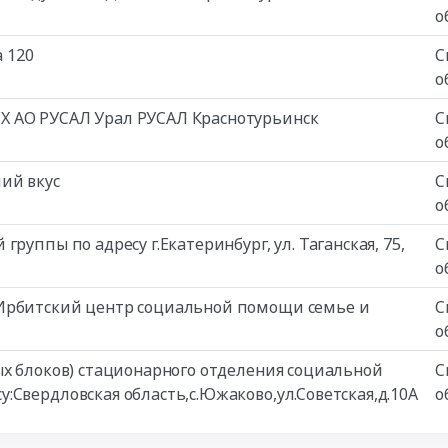
о
 120
С
о
Х АО РУСАЛ Урал РУСАЛ Краснотурьинск
С
о
ий вкус
С
о
руппы по адресу г.Екатеринбург, ул. Таганская, 75,
С
о
 Ирбитский центр социальной помощи семье и
С
о
ых блоков) стационарного отделения социальной
С
Свердловская область,с.Южаково,ул.Советская,д.10А
о