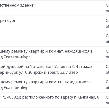
дственном здании
С
о
еринбург
С
о
С
о
щему ремонту квартир и комнат, находящихся в
С
од Екатеринбург
о
душевой на 1 этаже, сан. Узлов на 3, 4 этажах
С
ринбург, ул. Сибирский тракт, 33, литер Т
о
щему ремонту квартир и комнат, находящихся в
С
од Екатеринбург
о
№ 480023) расположенного по адресу г .Качканар, 6
С
о