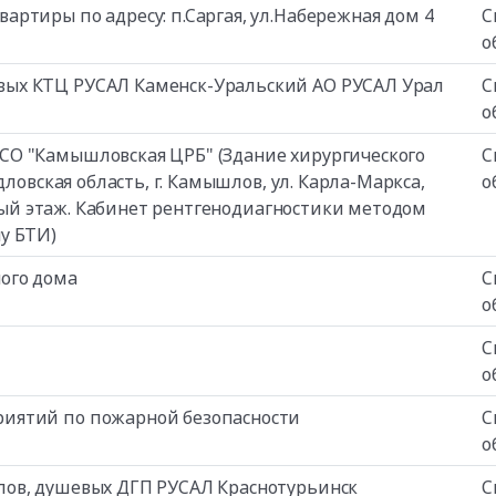
ртиры по адресу: п.Саргая, ул.Набережная дом 4
С
о
ых КТЦ РУСАЛ Каменск-Уральский АО РУСАЛ Урал
С
о
СО "Камышловская ЦРБ" (Здание хирургического
С
ловская область, г. Камышлов, ул. Карла-Маркса,
о
ервый этаж. Кабинет рентгенодиагностики методом
у БТИ)
ого дома
С
о
С
о
иятий по пожарной безопасности
С
о
лов, душевых ДГП РУСАЛ Краснотурьинск
С