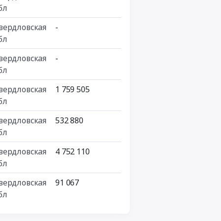
бл
вердловская
-
бл
вердловская
-
бл
вердловская
1 759 505
бл
вердловская
532 880
бл
вердловская
4 752 110
бл
вердловская
91 067
бл