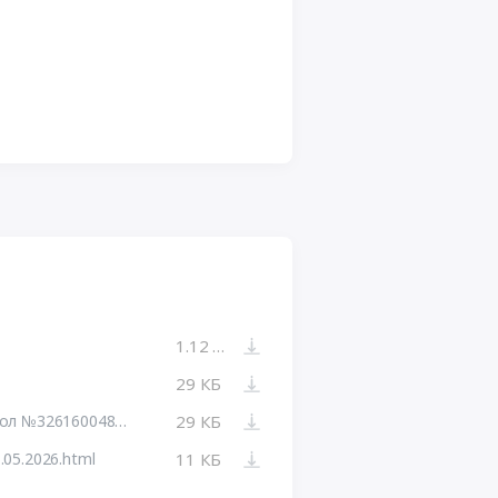
1.12 МБ
29 КБ
Печатная форма: Итоговый протокол №32616004871-01
29 КБ
05.2026.html
11 КБ