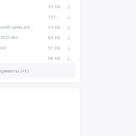
33 КБ
101 КБ
Обоснование начальной (максимальной) цены договора.docx
34 КБ
2025.xlsx
83 КБ
ocx
51 КБ
98 КБ
кументы (+1)