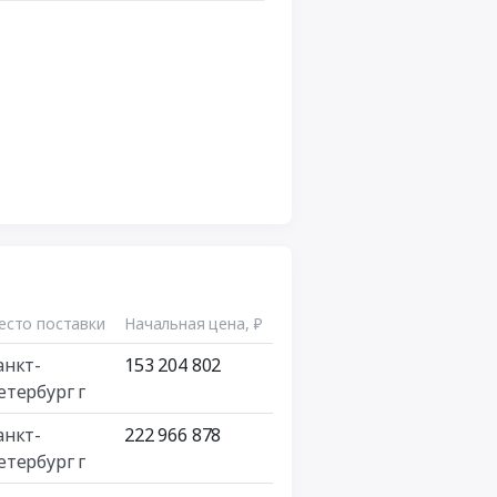
есто поставки
Начальная цена, ₽
анкт-
153 204 802
етербург г
анкт-
222 966 878
етербург г