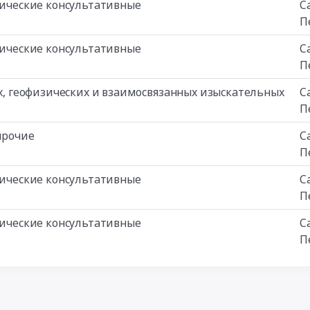
изические консультативные
С
П
изические консультативные
С
П
ких, геофизических и взаимосвязанных изыскательных
С
П
прочие
С
П
изические консультативные
С
П
изические консультативные
С
П