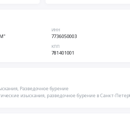
ИНН
М"
7736050003
КПП
781401001
скания, Разведочное бурение
ические изыскания, разведочное бурение в Санкт-Петер