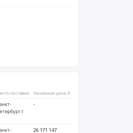
есто поставки
Начальная цена, ₽
анкт-
-
етербург г
анкт-
26 171 147