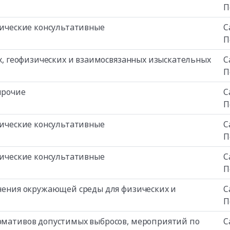
П
изические консультативные
С
П
ких, геофизических и взаимосвязанных изыскательных
С
П
прочие
С
П
изические консультативные
С
П
изические консультативные
С
П
язнения окружающей среды для физических и
С
П
ормативов допустимых выбросов, мероприятий по
С