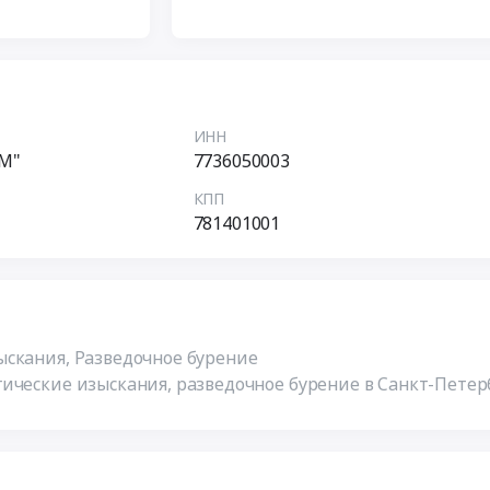
ИНН
М"
7736050003
КПП
781401001
скания, Разведочное бурение
ические изыскания, разведочное бурение в Санкт-Петер