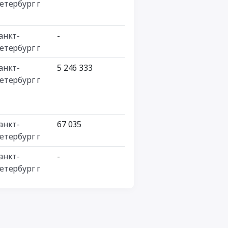
етербург г
анкт-
-
етербург г
анкт-
5 246 333
етербург г
анкт-
67 035
етербург г
анкт-
-
етербург г