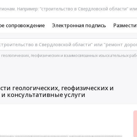
ое сопровождение
Электронная подпись
Размести
ти геологических, геофизических и взаимосвязанных изыскательных раб
асти геологических, геофизических и
и консультативные услуги