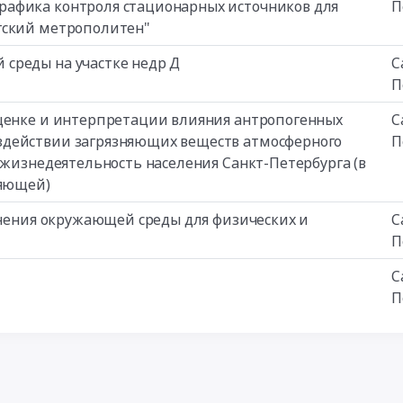
рафика контроля стационарных источников для
П
гский метрополитен"
среды на участке недр Д
С
П
оценке и интерпретации влияния антропогенных
С
здействии загрязняющих веществ атмосферного
П
 жизнедеятельность населения Санкт-Петербурга (в
ляющей)
язнения окружающей среды для физических и
С
П
С
П