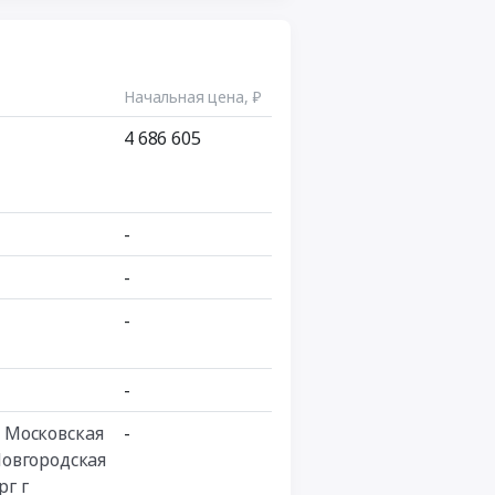
Начальная цена, ₽
4 686 605
-
-
-
-
,
Московская
-
овгородская
рг г