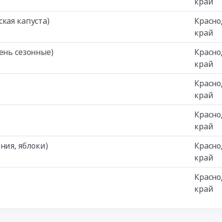
край
кая капуста)
Красно
край
ень сезонные)
Красно
край
Красно
край
Красно
край
ния, яблоки)
Красно
край
Красно
край