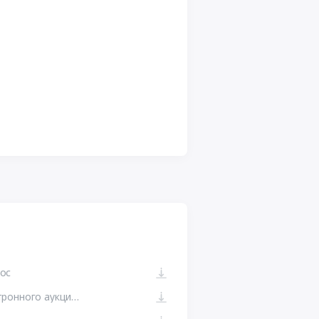
oc
Протокол подведения итогов электронного аукциона №32615981079.pdf