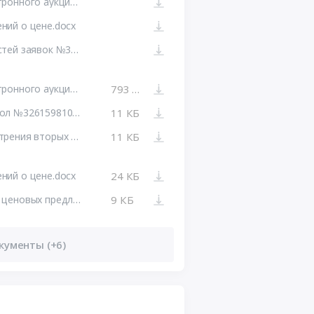
Протокол подведения итогов электронного аукциона №32615981079.pdf
ний о цене.docx
Протокол рассмотрения первых частей заявок №32615981079.pdf
Протокол подведения итогов электронного аукциона №32615981079.pdf
793 КБ
Печатная форма: Итоговый протокол №32615981079-04
11 КБ
Печатная форма: Протокол рассмотрения вторых частей заявок №32615981079-03
11 КБ
ний о цене.docx
24 КБ
Печатная форма: Протокол подачи ценовых предложений №32615981079-02
9 КБ
кументы (+6)