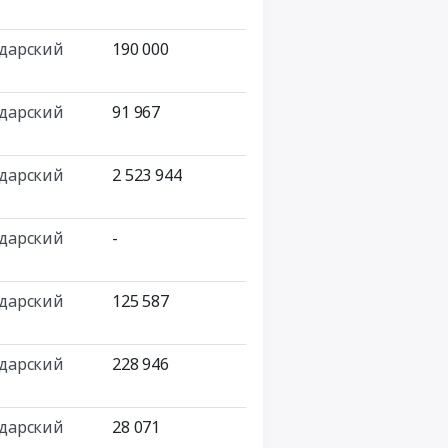
дарский
190 000
дарский
91 967
дарский
2 523 944
дарский
-
дарский
125 587
дарский
228 946
дарский
28 071