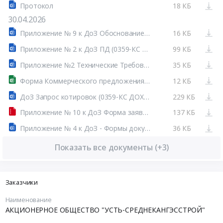
Протокол
18 КБ
30.04.2026
Приложение № 9 к ДоЗ Обоснование НМЦ (лот 0359-КС ДОХ-2026-УСГС).docx
16 КБ
Приложение № 2 к ДоЗ ПД (0359-КС ДОХ2026-УСГС).docx
99 КБ
Приложение №2 Технические Требования.docx
35 КБ
Форма Коммерческого предложения и Структуры НМЦ.xlsx
12 КБ
ДоЗ Запрос котировок (0359-КС ДОХ2026-УСГС).docx
229 КБ
Приложение № 10 к ДоЗ Форма заявки на аккредитацию.rar
137 КБ
Приложение № 4 к ДоЗ - Формы документов заявки (любой участник).docx
36 КБ
Показать все документы (+3)
Заказчики
Наименование
АКЦИОНЕРНОЕ ОБЩЕСТВО "УСТЬ-СРЕДНЕКАНГЭССТРОЙ"