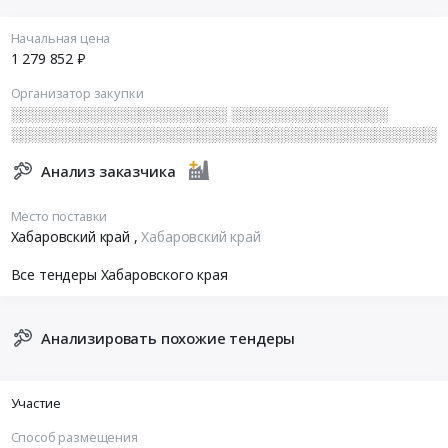
Начальная цена
1 279 852 ₽
Организатор закупки
░░░░░░░░░░░░░░░░░░░░░░ ░░░░░░░░░░░░░░░░
░░░░░░░░░░░░░░░░░░░░░░░░░░░░░░░░░░░░░░░░░░░░
Анализ заказчика
Место поставки
Хабаровский край
,
Хабаровский край
Все тендеры Хабаровского края
Анализировать похожие тендеры
Участие
Способ размещения