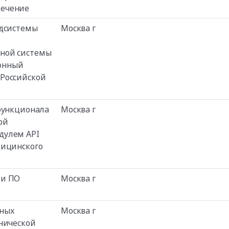
печение
одсистемы
Москва г
ной системы
онный
 Российской
функционала
Москва г
ой
одулем API
дицинского
ми ПО
Москва г
ьных
Москва г
нической