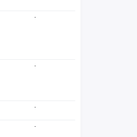
-
-
-
-