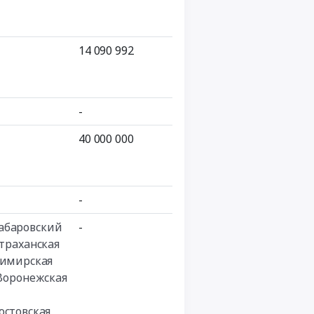
14 090 992
-
40 000 000
-
абаровский
-
траханская
имирская
Воронежская
остовская