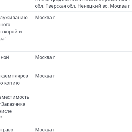
обл
,
Тверская обл
,
Ненецкий ао
,
Москва г
бслуживанию
Москва г
нного
 скорой и
ва"
ьной
Москва г
экземпляров
Москва г
ую копию
овместимость
у Заказчика
числе
"
 право
Москва г