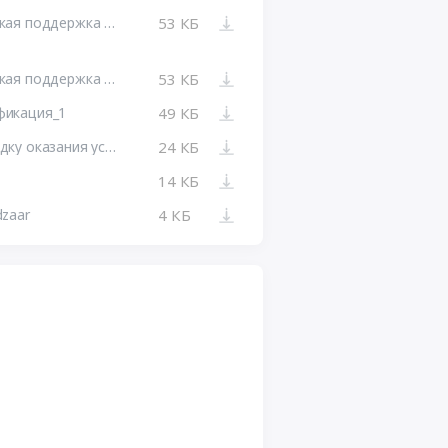
Тендерная документация Партнерская поддержка Opensearch v2
53 КБ
Тендерная документация Партнерская поддержка Opensearch
53 КБ
фикация_1
49 КБ
Приложение №3 Требования к порядку оказания услуг
24 КБ
14 КБ
zaar
4 КБ