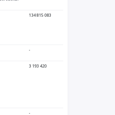
134 815 083
-
3 193 420
-