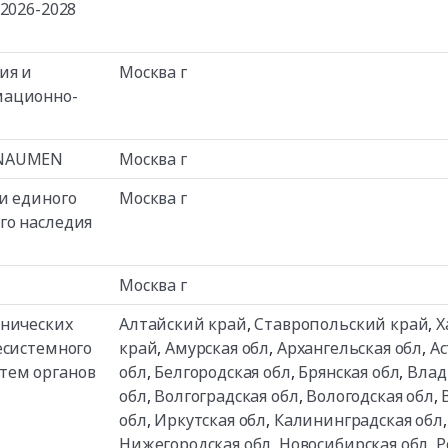
2026-2028
ия и
Москва г
мационно-
 NAUMEN
Москва г
и единого
Москва г
го наследия
Москва г
хнических
Алтайский край
,
Ставропольский край
,
Х
есистемного
край
,
Амурская обл
,
Архангельская обл
,
Ас
тем органов
обл
,
Белгородская обл
,
Брянская обл
,
Влад
обл
,
Волгоградская обл
,
Вологодская обл
,
обл
,
Иркутская обл
,
Калининградская обл
,
Нижегородская обл
,
Новосибирская обл
,
Р