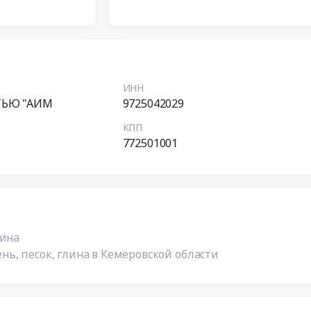
ИНН
ТЬЮ "АИМ
9725042029
КПП
772501001
лина
ь, песок, глина в Кемеровской области