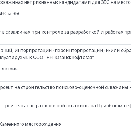
 скважинах непризнанных кандидатами для ЗБС на мест
ВНС и ЗБС
 в скважинах при контроле за разработкой и работах 
аний, интерпретации (переинтерпретации) и/или обраб
сплуатируемых ООО "РН-Юганскнефтегаз"
олигоне
роект на строительство поисково-оценочной скважины
 строительство разведочной скважины на Приобском не
-Каменного месторождения