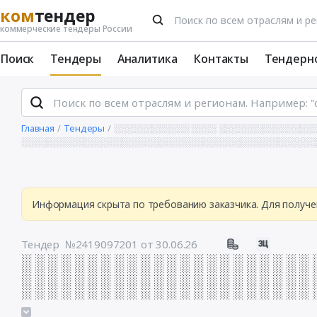
ком
тендер
коммерческие тендеры России
Поиск
Тендеры
Аналитика
Контакты
Тендерн
Главная
Тендеры
░░░░░░░░░░░░ ░░░░ ░░░░░░░░░░░░░░░
░░░░░░░░░░░░░░░░░░░░░░░░░░░░░░░░░░░░░░░░░░░░░░░░
Информация скрыта по требованию заказчика. Для получе
Тендер №2419097201
от 30.06.26
░ ░ ░ ░ ░ ░ ░ ░ ░ ░ ░ ░ ░ ░ ░ ░ ░ ░ ░ ░ ░ ░ 
░ ░ ░ ░ ░ ░ ░ ░ ░ ░ ░ ░ ░ ░ ░ ░ ░ ░ ░ ░ ░ ░ 
░ ░ ░ ░ ░ ░ ░ ░ ░ ░ ░ ░ ░ ░ ░ ░ ░ ░ ░ ░ ░ ░ 
░ ░ ░ ░ ░ ░ ░ ░ ░ ░ ░ ░ ░ ░ ░ ░ ░ ░ ░ ░ ░ ░ 