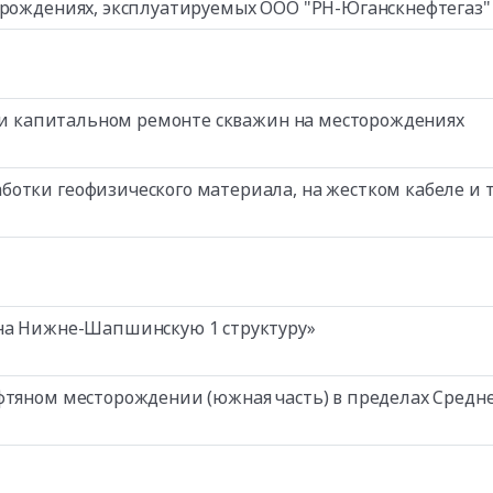
орождениях, эксплуатируемых ООО "РН-Юганскнефтегаз"
при капитальном ремонте скважин на месторождениях
отки геофизического материала, на жестком кабеле и 
 на Нижне-Шапшинскую 1 структуру»
фтяном месторождении (южная часть) в пределах Средн