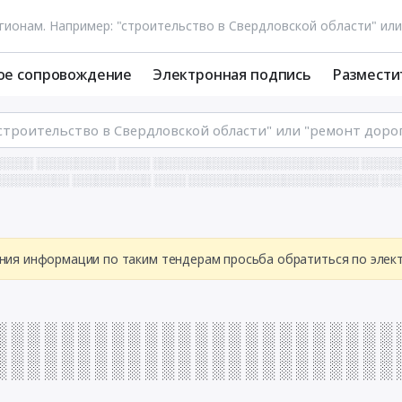
ое сопровождение
Электронная подпись
Размести
░░░░░ ░░░░░░░░░░ ░░░░ ░░░░░░░░░░░░░░░░░░░░░░░░░░ ░░░░
░░░░░░░░ ░░░░░░░░░░ ░░░░ ░░░░░░░░░░░░░░░░░░░░░░░░ ░░
ния информации по таким тендерам просьба обратиться по эле
░ ░ ░ ░ ░ ░ ░ ░ ░ ░ ░ ░ ░ ░ ░ ░ ░ ░ ░ ░ ░ ░ ░ ░ 
░ ░ ░ ░ ░ ░ ░ ░ ░ ░ ░ ░ ░ ░ ░ ░ ░ ░ ░ ░ ░ ░ ░ ░ 
░ ░ ░ ░ ░ ░ ░ ░ ░ ░ ░ ░ ░ ░ ░ ░ ░ ░ ░ ░ ░ ░ ░ ░ 
░ ░ ░ ░ ░ ░ ░ ░ ░ ░ ░ ░ ░ ░ ░ ░ ░ ░ ░ ░ ░ ░ ░ ░ 