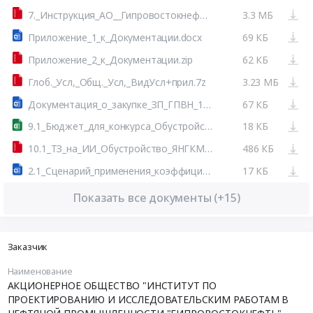
7._Инструкция_АО__Гипровостокнефть__по_камеральному_контролю.7z
3.3 МБ
Приложение_1_к_Документации.docx
69 КБ
Приложение_2_к_Документации.zip
62 КБ
Глоб._Усл,_Общ._Усл,_ВидУсл+прил.7z
3.23 МБ
Документация_о_закупке_ЗП_ГПВН_129_1.docx
67 КБ
9.1_Бюджет_для_конкурса_Обустройство_ЯНГКМ.xlsx
18 КБ
10.1_ТЗ_на_ИИ_Обустройство_ЯНГКМ.7z
486 КБ
2.1_Сценарий_применения_коэффициентов_на_выполнение_ПИР_(ЯНГКМ).docx
17 КБ
Показать все документы (+15)
Заказчик
Наименование
АКЦИОНЕРНОЕ ОБЩЕСТВО "ИНСТИТУТ ПО
ПРОЕКТИРОВАНИЮ И ИССЛЕДОВАТЕЛЬСКИМ РАБОТАМ В