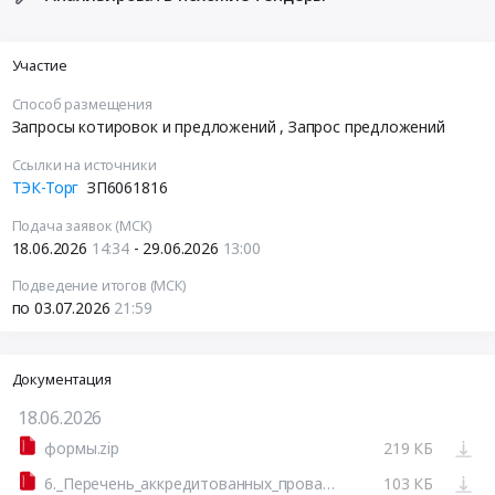
Участие
Способ размещения
Запросы котировок и предложений
, Запрос предложений
Ссылки на источники
ТЭК-Торг
ЗП6061816
Подача заявок (МСК)
18.06.2026
14:34
- 29.06.2026
13:00
Подведение итогов (МСК)
по 03.07.2026
21:59
Документация
18.06.2026
формы.zip
219 КБ
6._Перечень_аккредитованных_провайдеров_ООО_Газпромнефть_-_Заполярье_по_ЗВ_и_МО.7z
103 КБ