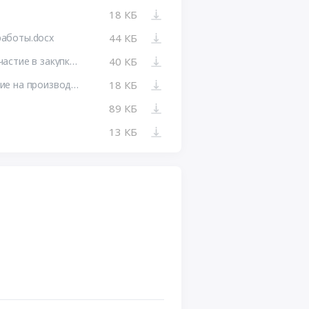
18 КБ
работы.docx
44 КБ
Приложение №4 Форма заявки на участие в закупке (1 часть) (1).docx
40 КБ
Приложение №1 Техническое задание на производство комплекса работ ГИС (1) (1).docx
18 КБ
89 КБ
13 КБ