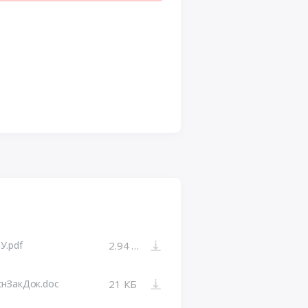
.pdf
2.94 МБ
снЗакДок.doc
21 КБ