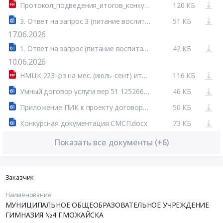
Протокол_подведения_итогов_конкурса_(1_и_более_подано,_1_и_более_допущено)_(системный).docx_с_данными_эл.подписей.pdf
120 КБ
3. Ответ на запрос 3 (питание воспитанников).doc
51 КБ
17.06.2026
1. Ответ на запрос (питание воспитанников Можайский мо).doc
42 КБ
10.06.2026
НМЦК 223-фз на мес. (июль-сент) итог.pdf
116 КБ
Умный договор услуги вер 51 12526682 2026 06 08-17 20.docx
46 КБ
Приложение ПИК к проекту договора 12526682 2026 06 08-17 20 (МСК).docx
50 КБ
Конкурсная документация СМСП.docx
73 КБ
Показать все документы (+6)
Заказчик
Наименование
МУНИЦИПАЛЬНОЕ ОБЩЕОБРАЗОВАТЕЛЬНОЕ УЧРЕЖДЕНИЕ
ГИМНАЗИЯ №4 Г.МОЖАЙСКА