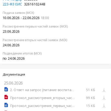
223-ФЗ ЕИС
32616102448
Подача заявок (МСК)
10.06.2026 - 22.06.2026
18:00
Рассмотрение первых частей заявок (МСК)
23.06.2026
Рассмотрение вторых частей заявок (МСК)
24.06.2026
Подведение итогов (МСК)
по 24.06.2026
Документация
25.06.2026
2. Ответ на запрос (питание воспитанников Можайский мо).doc
51 КБ
Протокол_рассмотрения_вторых_частей_заявок_конкурса_1_или_более_рассматривается_1_или_более_допущено_(системный).docx_с_данными_эл.подписей.pdf
99 КБ
Протокол_рассмотрения_первых_частей_заявок_на_участие_в_конкурсе_(допущено_1_и_более)_(системный).docx
15 КБ