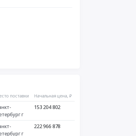
есто поставки
Начальная цена, ₽
анкт-
153 204 802
етербург г
анкт-
222 966 878
етербург г