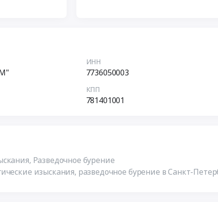
ИНН
М"
7736050003
КПП
781401001
скания, Разведочное бурение
ические изыскания, разведочное бурение в Санкт-Петер