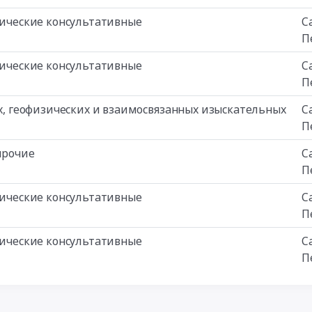
изические консультативные
С
П
изические консультативные
С
П
ких, геофизических и взаимосвязанных изыскательных
С
П
прочие
С
П
изические консультативные
С
П
изические консультативные
С
П