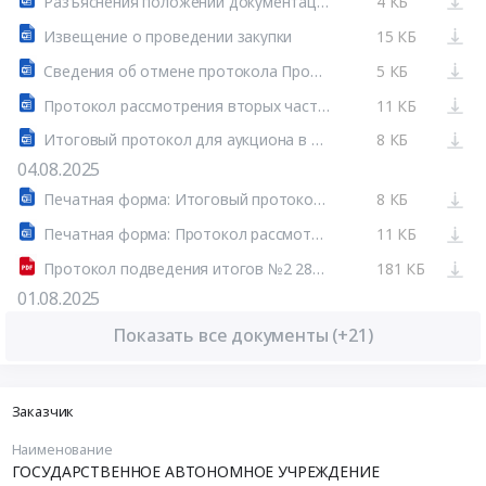
Разъяснения положений документации о закупке товаров, работ, услуг № 32515013460
4 КБ
Извещение о проведении закупки
15 КБ
Сведения об отмене протокола Протокол рассмотрения вторых частей заявок № 32515013460-03 от 15.07.2025
5 КБ
Протокол рассмотрения вторых частей заявок для аукциона в электронной форме, участниками которого могут быть только субъекты малого и среднего предпринимательства № 32515013460
11 КБ
Итоговый протокол для аукциона в электронной форме, участниками которого могут быть только субъекты малого и среднего предпринимательства № 32515013460
8 КБ
04.08.2025
Печатная форма: Итоговый протокол №32515013460-05
8 КБ
Печатная форма: Протокол рассмотрения вторых частей заявок №32515013460-04
11 КБ
Протокол подведения итогов №2 281.pdf
181 КБ
01.08.2025
Показать все документы (+21)
Заказчик
Наименование
ГОСУДАРСТВЕННОЕ АВТОНОМНОЕ УЧРЕЖДЕНИЕ