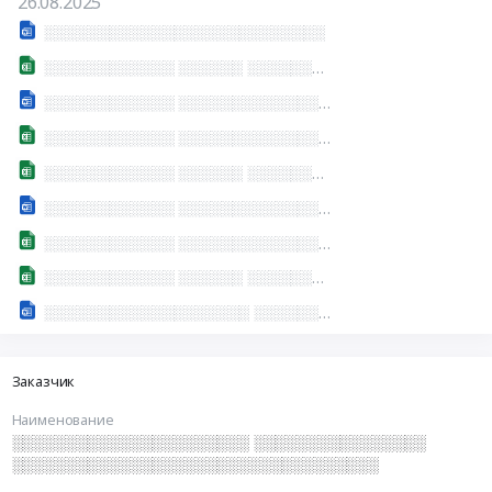
26.08.2025
░░░░░░░░░░░░░░░░░░░░░░░░░░
░░░░░░░░░░░░ ░░░░░░ ░░░░░░░░░░░░░░░░░░░░░░░░░░░░░░░░░
░░░░░░░░░░░░ ░░░░░░░░░░░░░░░░░░░░░░ ░░░░░░░░░░░░░░ ░░░░░░ ░░░░░░ ░░░░░░ ░░ ░░░░░░ ░░░░░░░░░░░░░░░░░ ░░░░░░░░░░░░░░░░
░░░░░░░░░░░░ ░░░░░░░░░░░░░░░░░░░░░░ ░░ ░░░░░░░░░░░░░░░░░░░░░░░░░░░░░░░░░
░░░░░░░░░░░░ ░░░░░░ ░░░░░░░░░░░░░░░░░░░░░░░░░░░░░░
░░░░░░░░░░░░ ░░░░░░░░░░░░░░░░░░░░░░ ░░░░░░░░░░░░░░ ░░░░░░ ░░░░░░ ░░░░░░ ░░ ░░░░░░ ░░░░░░░░░░░░░░░░░ ░░░░░░░░░░░░░░░░░░░
░░░░░░░░░░░░ ░░░░░░░░░░░░░░░░░░░░░░ ░░ ░░░░░░░░░░░░░░░░░░░░░░░░░░░░░░░░░░░░
░░░░░░░░░░░░ ░░░░░░ ░░░░░░░░░░░░░░░░░░░░░░░░░░░░░░░░░
░░░░░░░░░░░░░░░░░░░ ░░░░░░░░░░░░░░░
Заказчик
Наименование
░░░░░░░░░░░░░░░░░░░░░░ ░░░░░░░░░░░░░░░░
░░░░░░░░░░░░░░░░░░░░░░░░░░░░░░░░░░