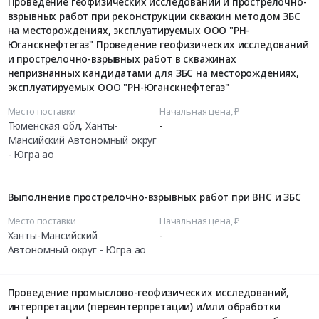
Проведение геофизических исследований и прострелочно-
взрывных работ при реконструкции скважин методом ЗБС
на месторождениях, эксплуатируемых ООО "РН-
Юганскнефтегаз" Проведение геофизических исследований
и прострелочно-взрывных работ в скважинах
непризнанных кандидатами для ЗБС на месторождениях,
эксплуатируемых ООО "РН-Юганскнефтегаз"
Место поставки
Начальная цена, ₽
Тюменская обл
,
Ханты-
-
Мансийский Автономный округ
- Югра ао
Выполнение прострелочно-взрывных работ при ВНС и ЗБС
Место поставки
Начальная цена, ₽
Ханты-Мансийский
-
Автономный округ - Югра ао
Проведение промыслово-геофизических исследований,
интерпретации (переинтерпретации) и/или обработки