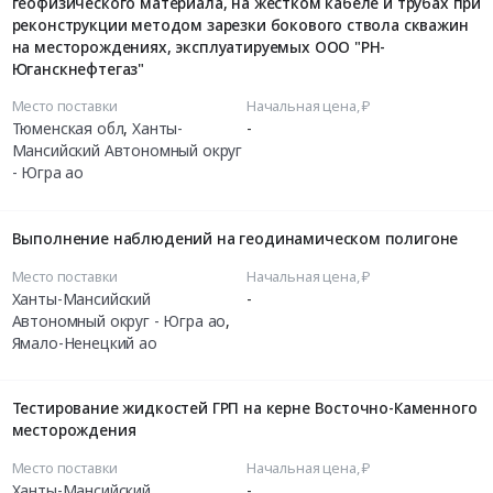
геофизического материала, на жестком кабеле и трубах при
реконструкции методом зарезки бокового ствола скважин
на месторождениях, эксплуатируемых ООО "РН-
Юганскнефтегаз"
Место поставки
Начальная цена, ₽
Тюменская обл
,
Ханты-
-
Мансийский Автономный округ
- Югра ао
Выполнение наблюдений на геодинамическом полигоне
Место поставки
Начальная цена, ₽
Ханты-Мансийский
-
Автономный округ - Югра ао
,
Ямало-Ненецкий ао
Тестирование жидкостей ГРП на керне Восточно-Каменного
месторождения
Место поставки
Начальная цена, ₽
Ханты-Мансийский
-