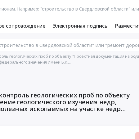
ое сопровождение
Электронная подпись
Размести
троль геологических проб по объекту "Проектная документация на ос
едерального значения Имени Б.К....
 контроль геологических проб по объекту
ение геологического изучения недр,
олезных ископаемых на участке недр