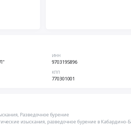
ИНН
Л"
9703195896
КПП
770301001
скания, Разведочное бурение
ические изыскания, разведочное бурение в Кабардино-