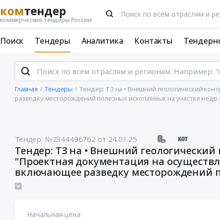
ком
тендер
коммерческие тендеры России
Поиск
Тендеры
Аналитика
Контакты
Тендерн
Главная
Тендеры
Тендер: ТЗ на • Внешний геологический кон
разведку месторождений полезных ископаемых на участке недр ф
Тендер №2344496762
от 24.01.25
Тендер: ТЗ на • Внешний геологический
"Проектная документация на осуществл
включающее разведку месторождений п
федерального значения Имени Б. К. . . .
Начальная цена