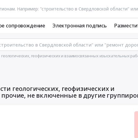
ое сопровождение
Электронная подпись
Размести
сти геологических, геофизических и взаимосвязанных изыскательных ра
асти геологических, геофизических и
прочие, не включенные в другие группиро