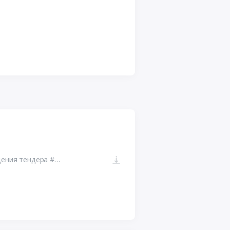
223-ФЗ ЕИС. Ссылка на сайт размещения тендера #110995055670.doc