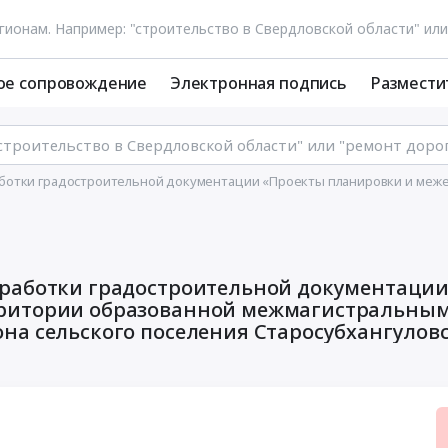
ое сопровождение
Электронная подпись
Размести
ботки градостроительной документации «Проекты планировки и меж
рритории образованной межмагистральны
на сельского поселения Старосубхангулов
янский район Республики Башкортостан с
созданием топографической съемки)