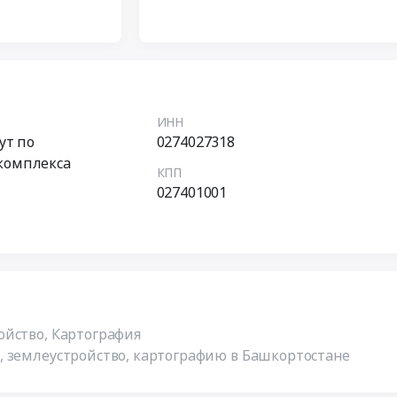
ИНН
ут по
0274027318
комплекса
КПП
"
027401001
ойство, Картография
, землеустройство, картографию в Башкортостане