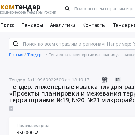
ком
тендер
коммерческие тендеры России
Поиск
Тендеры
Аналитика
Контакты
Тендерн
Главная
Тендеры
Тендер на инженерные изыскания для разра
Тендер №110969022509
от 18.10.17
Тендер: инженерные изыскания для разработки градостроительной документации
«Проекты планировки и межевания те
территориями №19, №20, №21 микрорайо
сельсовет муниципального района Бурз
подготовкой инженерных изысканий (с 
Начальная цена
350 000 ₽