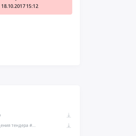
18.10.2017
15:12
о
223-ФЗ ЕИС. Ссылка на сайт размещения тендера #110969022509.doc