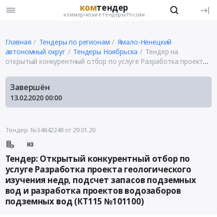
ком
тендер
коммерческие тендеры России
Главная
Тендеры по регионам
Ямало-Ненецкий
автономный округ
Тендеры Ноябрьска
Тендер на
открытый конкурентный отбор по услуге Разработка проекта
геологического изучения недр, подсчет запасов подземных
вод и разработка проектов водозаборов подземных вод
Завершён
(КТ115 №101100)
13.02.2020
00:00
Тендер №34842248
от 29.01.20
Тендер: Открытый конкурентный отбор по
услуге Разработка проекта геологического
изучения недр, подсчет запасов подземных
вод и разработка проектов водозаборов
подземных вод (КТ115 №101100)