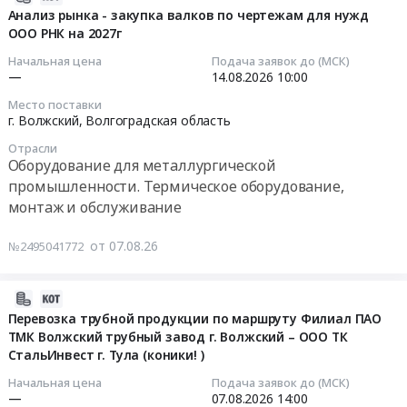
Электротехнические
в
ПФ
08-
Анализ рынка - закупка валков по чертежам для нужд
работы
т.ч.
115
ООО РНК на 2027г
07
в
МОШЕННИЧЕСТВА,
белая
11:26:03
зданиях
Начальная цена
Подача заявок до (МСК)
С
Тендер
—
14.08.2026
10:00
Предмет
ПРЕДОСТАВЛЕНИЕМ
на
2026-
тендера:
СТРАХОВКИ
Место поставки
эмаль
08-
г. Волжский,
Волгоградская область
Выполнение
НА
ПФ
14
работ
ДАННЫЙ
Отрасли
115
10:00:00
по
Оборудование для металлургической
ГРУЗ,
белая
монтажу
ОБЯЗАТЕЛЬНО
промышленности. Термическое оборудование,
at
Тендер
приборов
НАЛИЧИЕ
монтаж и обслуживание
г.
на
учета
ДОГОВОРА
Волжский,
анализ
электроэнергии
С
от 07.08.26
№2495041772
Волгоградская
рынка-
в
ПАО
область
закупка
помещениях
"ТМК",
,
валков
2026-
МАУ
ТЕНТ
Russia,
по
08-
Перевозка трубной продукции по маршруту Филиал ПАО
МП
(верхняя
RU
чертежам
ТМК Волжский трубный завод г. Волжский – ООО ТК
08
НООСФЕРА.
загрузка),
Волгоградская
для
СтальИнвест г. Тула (коники! )
09:23:12
Цена:
целостность
область
нужд
97481
Начальная цена
Подача заявок до (МСК)
тента
Краски,
ООО
2026-
—
07.08.2026
14:00
руб.
и