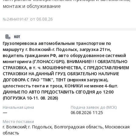
Реакторы,
происхождения)
серный
монтаж и обслуживание
[Копия
Энергетические
Тендер
Тендер
комбинат
от
установки
на
на
г.
04.08.2026].
от 06.08.26
№2494419147
Предмет
биметаллический
серверное
Медногорск.
Цена:
тендера:
радиатор
оборудование
Цена:
13000
Закупка
Radena
для
2026-
130000
руб.
электрощеток
CS
АСУ-3
08-
Грузоперевозка автомобильным транспортом по
руб.
от
500/100
ОП
маршруту г. Волжский-г. Подольск, загрузка 21тн,
06
06.08.2026г.
10
водитель гражданин РФ, авто оборудованное системой
ПАО
11:46:32
Цена:
мониторинга (ГЛОНАСС/GPS). ВНИМАНИЕ! ! ! ОБЯЗАТЕЛЬНО
секций
ТМК
0
СТРАХОВКА, в т. ч. МОШЕННИЧЕСТВА, С ПРЕДОСТАВЛЕНИЕМ
(либо
Трубопроводные
2026-
СТРАХОВКИ НА ДАННЫЙ ГРУЗ, ОБЯЗАТЕЛЬНО НАЛИЧИЕ
руб.
аналог
решения
08-
ДОГОВОРА С ПАО "ТМК", ТЕНТ (верхняя загрузка),
российского
в
06
целостность тента и троса, КОНИКИ не менее 4-6шт.
происхождения)
г.
11:25:00
ДАННЫЕ ПО АВТО ПРЕДОСТАВИТЬ СЕГОДНЯ до 12:00
at
Волжский
(ПОГРУЗКА 10-11. 08. 2026)
г.
Тендер
Тендер
Начальная цена
Подача заявок до (МСК)
Волжский,
на
на
—
06.08.2026
11:25
Волгоградская
серверное
грузоперевозку
Место поставки
область
оборудование
автомобильным
г. Волжский; г. Подольск,
Волгоградская область
,
Московская
,
для
транспортом
область
Russia,
АСУ-3