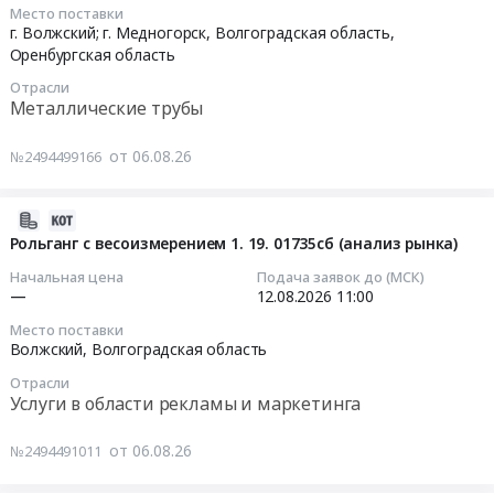
08-
Место поставки
насосов
Волжский,
06
г. Волжский; г. Медногорск,
Волгоградская область
,
E-
Волгоградская
14:10:00
Оренбургская область
A2FLO500/60R-
область
Отрасли
VPH11
,
Тендер
Металлические трубы
общих
Russia,
на
станций
RU
перевозку
от 06.08.26
№2494499166
70
Волгоградская
трубной
бар
область
продукции
прессовой
Насосное
2026-
по
линии
и
08-
Рольганг с весоизмерением 1. 19. 01735сб (анализ рынка)
маршруту
5500тн
водонапорное
06
Филиал
Начальная цена
Подача заявок до (МСК)
и
оборудование,
13:49:20
ПАО
—
12.08.2026
11:00
2000тн
Компрессоры,
ТМК
Место поставки
ТПЦ-2
монтаж
2026-
Волжский
Волжский,
Волгоградская область
согласно
и
08-
трубный
техническому
обслуживание
Отрасли
12
завод
Услуги в области рекламы и маркетинга
заданию
Предмет
11:00:00
г.
at
тендера:
Волжский–
от 06.08.26
№2494491011
г.
Закупка
Тендер
ООО
Волжский,
лабораторной
на
Медногорский