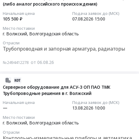
область
уличных
Волжский,
06.08.2026г
(либо аналог российского происхождения)
06
Металлические
антивандальных
Волгоградская
Тендер
12:35:02
Начальная цена
Подача заявок до (МСК)
трубы
теннисных
область
на
105 500 ₽
07.08.2026
15:00
Предмет
столов.
,
закупку
2026-
тендера:
Цена:
Место поставки
Russia,
электрощеток
08-
г. Волжский,
Волгоградская область
Перевозка
346706
RU
от
07
трубной
руб.
Волгоградская
Отрасли
06.08.2026г
15:00:00
продукции
Трубопроводная и запорная арматура, радиаторы
область
at
по
Кондиционеры
г.
Тендер
маршруту
от 06.08.26
№2494412278
и
Волжский,
на
Филиал
тепловое
Волгоградская
биметаллический
ПАО
оборудование.
область
радиатор
2026-
ТМК
Монтаж
,
Radena
08-
Серверное оборудование для АСУ-3 ОП ПАО ТМК
Волжский
и
Russia,
CS
Трубопроводные решения в г. Волжский
06
трубный
обслуживание
RU
500/100
11:46:32
завод
Начальная цена
Подача заявок до (МСК)
Предмет
Волгоградская
10
—
13.08.2026
10:00
г.
тендера:
область
секций
2026-
Волжский–
Поставка
Место поставки
Генераторы,
(либо
08-
г. Волжский,
Волгоградская область
ООО
сплит
Трансформаторы,
аналог
13
Медногорский
-
Отрасли
Электродвигатели,
российского
10:00:00
медно-
Контрольно-измерительные приборы и автоматика,
системы