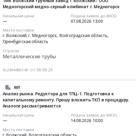
ТМК Волжский трубный завод г. Волжский– ООО
07
область
Предмет
Бытовая
не
Тендер
Медногорский медно-серный комбинат г. Медногорск
17:03:15
Металлические
тендера:
техника
менее
на
Начальная цена
Подача заявок до (МСК)
трубы
Поставка
(холодильники,
4-
закупку
2026-
—
07.08.2026
13:00
Предмет
уличных
телевизоры,
6шт.
метизной
08-
тендера:
антивандальных
Место поставки
микроволновые
ДАННЫЕ
продукции
07
г. Волжский; г. Медногорск,
Волгоградская область
,
Перевозка
теннисных
печи
ПО
at
13:00:00
Оренбургская область
трубной
столов.
и
АВТО
г.
продукции
Цена:
Отрасли
пр.),
ПРЕДОСТАВИТЬ
Волжский,
Тендер
Металлические трубы
по
346706
ремонт
СЕГОДНЯ
Волгоградская
на
маршруту
руб.
и
до
область
перевозку
Филиал
от 06.08.26
№2494486148
обслуживание
13:00
,
трубной
ПАО
Предмет
(ПОГРУЗКА
Russia,
продукции
ТМК
тендера:
07.08.2026)
RU
2026-
по
Волжский
Поставка
at
Волгоградская
08-
Анализ рынка. Редуктора для ТПЦ-1. Подготовка к
маршруту
трубный
холодильника.
г.
область
капитальному ремонту. Прошу вложить ТКП в процедуру.
06
Филиал
завод
Цена:
Волжский;
Аналоги рассматриваются
Метизы,
16:54:21
ПАО
г.
13000
г.
Крепежные
ТМК
Начальная цена
Подача заявок до (МСК)
Волжский
руб.
Москва,
изделия
2026-
—
14.08.2026
10:00
Волжский
–
Волгоградская
Предмет
08-
трубный
ООО
Место поставки
область
тендера:
14
завод
г. Волжский,
Волгоградская область