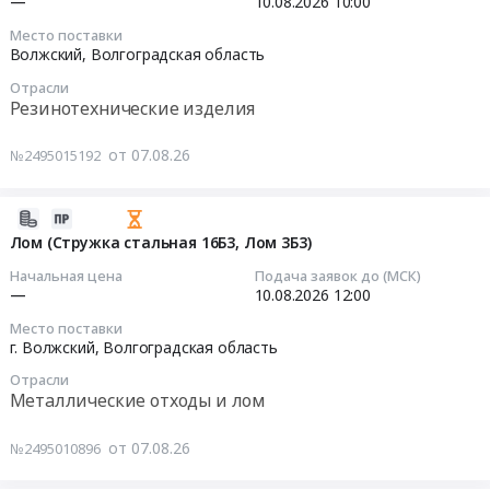
—
10.08.2026
10:00
модуль
тендера:
(в
SINAMICS
Место поставки
Поставка
соответствии
2026-
Волжский,
Волгоградская область
S120.
канцелярских
с
08-
Цена:
товаров.
Отрасли
требованиями
10
0
Резинотехнические изделия
Цена:
РД
10:00:00
руб.
230163
24-
от 07.08.26
№2495015192
руб.
СЗК-01-
Тендер
01)
на
Тендер
закупку
2026-
на
уплотнения
08-
Лом (Стружка стальная 16Б3, Лом 3Б3)
закупку
Simmering
07
Начальная цена
Подача заявок до (МСК)
стропов
Simrit
16:22:24
—
10.08.2026
12:00
текстильных,
Тендер
Место поставки
коэффициент
на
2026-
г. Волжский,
Волгоградская область
запаса
закупку
08-
прочности
Отрасли
уплотнения
10
Металлические отходы и лом
не
Simmering
12:00:00
менее
Simrit
от 07.08.26
№2495010896
7
at
Тендер:
(в
Волжский,
Лом