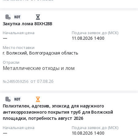
область
область
150
СЗК-01-
Строительные
,
УЗ
01).
материалы
Russia,
2026-
от
Цена:
Предмет
RU
08-
07.08.2026г.
Закупка лома 80ХН28В
0
тендера:
Волгоградская
07
Поставку
руб.
Начальная цена
Подача заявок до (МСК)
Известь
область
14:58:17
конденсатор
—
11.08.2026
14:00
марки
Офисное
серии
Место поставки
ИС-2
оборудование,
2026-
КЭЭС-1,2-
г. Волжский,
Волгоградская область
сорт
Расходные
08-
150
1,
Отрасли
материалы
11
УЗ
Металлические отходы и лом
CaO+MgO
к
14:00:00
необходимо
не
офисному
осуществить
от 07.08.26
№2495059256
менее
оборудованию
Тендер
месяце
88%
Предмет
на
2026г.
(навал).
тендера:
закупку
Оплата
2026-
Цена:
Закупка
лома
продукции
08-
Полиэтилен, адгезив, эпоксид для наружного
0
оргтехники
80ХН28В
будет
антикоррозионного покрытия труб для Волжской
07
руб.
для
Тендер
осуществляется
площадки, потребность август 2026
14:32:42
ЦЭЛ
на
месяце
Начальная цена
Подача заявок до (МСК)
РНК.
закупку
2027г
2026-
—
10.08.2026
14:00
Цена: