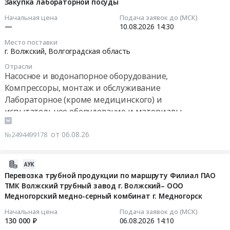
E-
08-
Закупка лабораторной посуды
–
ЦГП.
Волгоградская
A2FLO500/60R-
07
ООО
Цена:
Начальная цена
Подача заявок до (МСК)
область
VPH11
13:53:09
Метцар
—
10.08.2026
14:30
0
Изготовление
общих
г.Челябинск.
руб.
нестандартного
Место поставки
станций
2026-
Цена:
г. Волжский,
Волгоградская область
оборудования
70
08-
0
Предмет
Отрасли
бар
10
руб.
Насосное и водонапорное оборудование,
тендера:
прессовой
14:30:00
Гильза
Компрессоры, монтаж и обслуживание
линии
42L1458.4.1
Лабораторное (кроме медицинского) и
5500тн
Тендер
ТПЦ-3
испытательное оборудование и материалы,
и
на
(1ФВ-
обслуживание и монтаж
2000тн
закупку
П621/30486).
от 06.08.26
№2494499178
ТПЦ-2
лабораторной
Цена:
согласно
посуды
0
техническому
Тендер
2026-
руб.
заданию
на
08-
Перевозка трубной продукции по маршруту Филиал ПАО
Тендер
закупку
ТМК Волжский трубный завод г. Волжский– ООО
06
на
лабораторной
Медногорский медно-серный комбинат г. Медногорск
14:20:35
ремонт
посуды
Начальная цена
Подача заявок до (МСК)
аксиально-
at
2026-
130 000 ₽
06.08.2026
14:10
поршневых
г.