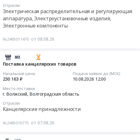
08-
Автомобили, Спецтехника, Авиа- ЖД-техника, Суда
Отрасли
14
Электрическая распределительная и регулирующая
16:30:00
Финансы, Страхование, Оценка, Юридические услуги
аппаратура, Электроустановочные изделия,
Электронные компоненты
Тендер
Одежда, Средства защиты, Текстиль, Хозтовары, Тара
на
от 08.08.26
№2495011470
двухдвигательный
Экология, Клининг, Химчистка
инверторный
модуль
Энергетика
2026-
SINAMICS
08-
Поставка канцелярских товаров
S120
Нефтяная и Газовая отрасль
07
Начальная цена
Подача заявок до (МСК)
Тендер
22:20:02
230 163 ₽
10.08.2026
12:00
на
Промышленное оборудование и изделия
Место поставки
двухдвигательный
2026-
г. Волжский,
Волгоградская область
Прочее оборудование и изделия
инверторный
08-
модуль
Отрасли
10
Канцелярские принадлежности
Обучение, Научная деятельность
SINAMICS
12:00:00
S120
Аренда и продажа Недвижимости и имущества
от 07.08.26
№2495016775
at
Тендер
г.
на
Услуги в области Спорта, Отдыха, Культуры
Волжский,
поставку