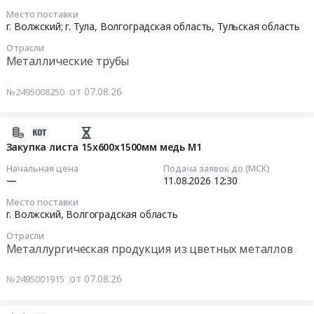
Лаки,
РНК
08-
троса,
Место поставки
Клеи
на
07
г. Волжский; г. Тула,
Волгоградская область
,
Тульская область
КОНИКИ
Предмет
2027г
14:00:00
не
Отрасли
тендера:
Тендер
менее
Металлические трубы
Эмаль
на
Тендер
4-
ПФ
анализ
на
6шт.
от 07.08.26
№2495008250
115
рынка-
перевозку
ДАННЫЕ
белая.
закупка
трубной
ПО
Цена:
валков
2026-
продукции
АВТО
0
по
08-
по
Закупка листа 15х600х1500мм медь М1
ПРЕДОСТАВИТЬ
руб.
чертежам
07
маршруту
СЕГОДНЯ
Начальная цена
Подача заявок до (МСК)
для
08:46:07
Филиал
—
11.08.2026
12:30
до
нужд
ПАО
13:00
Место поставки
ООО
2026-
ТМК
(ПОГРУЗКА
г. Волжский,
Волгоградская область
РНК
08-
Волжский
07.08.2026)
Отрасли
на
11
трубный
Тендер
Металлургическая продукция из цветных металлов
2027г
12:30:00
завод
на
at
г.
грузоперевозку
от 07.08.26
№2495001915
г.
Тендер
Волжский
автомобильным
Волжский,
на
–
транспортом