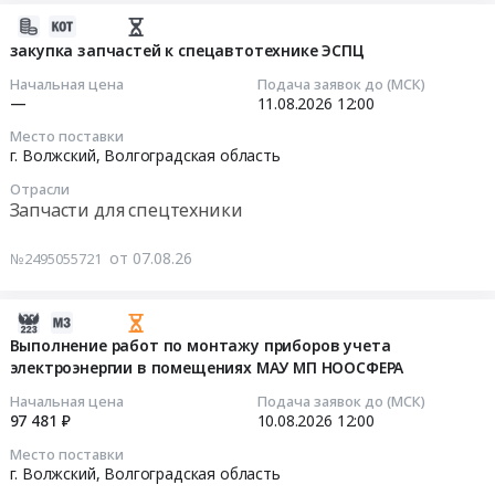
Цена:
будет
на
закупку
2026-
0
осуществляется
полиэтилен,
теплоизоляционных
08-
закупка запчастей к спецавтотехнике ЭСПЦ
руб.
месяце
адгезив,
материалов
07
Начальная цена
Подача заявок до (МСК)
2027г
эпоксид
Тендер
14:01:03
—
11.08.2026
12:00
at
для
на
Место поставки
г.
наружного
закупку
2026-
г. Волжский,
Волгоградская область
Волжский,
антикоррозионного
теплоизоляционных
08-
Волгоградская
Отрасли
покрытия
материалов
11
Запчасти для спецтехники
область
труб
at
12:00:00
,
для
г.
от 07.08.26
№2495055721
Russia,
Волжской
Волжский,
Тендер
RU
площадки,
Волгоградская
на
Волгоградская
потребность
область
закупку
2026-
область
август
,
запчастей
08-
Выполнение работ по монтажу приборов учета
Электрическая
2026
Russia,
к
электроэнергии в помещениях МАУ МП НООСФЕРА
07
распределительная
at
RU
спецавтотехнике
12:06:02
Начальная цена
Подача заявок до (МСК)
и
г.
Волгоградская
ЭСПЦ
97 481 ₽
10.08.2026
12:00
регулирующая
Волжский,
область
Тендер
2026-
Место поставки
аппаратура,
Волгоградская
Строительные
на
08-
г. Волжский,
Волгоградская область
Электроустановочные
область
материалы
закупку
10