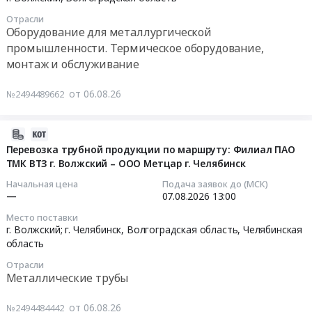
ТК
Москва
Закупка
10:00:00
г.
СтальИнвест
Отрасли
город
метизной
Волжский–
Оборудование для металлургической
г.
,
продукции.
Тендер
ООО
Тула
промышленности. Термическое оборудование,
Russia,
Цена:
на
Медногорский
(коники!).
монтаж и обслуживание
RU
0
анализ
медно-
Цена:
Волгоградская
руб.
рынка.
серный
0
от 06.08.26
№2494489662
область
Редуктора
комбинат
руб.
Услуги
для
г.
грузовых
ТПЦ-1.
2026-
Медногорск
автомобильных
Подготовка
08-
Тендер
Перевозка трубной продукции по маршруту: Филиал ПАО
перевозок
к
ТМК ВТЗ г. Волжский – ООО Метцар г. Челябинск
07
на
Предмет
капитальному
15:24:13
перевозку
Начальная цена
Подача заявок до (МСК)
тендера:
ремонту.
трубной
—
07.08.2026
13:00
Грузоперевозка
Прошу
2026-
продукции
Место поставки
автомобильным
вложить
08-
по
г. Волжский; г. Челябинск,
Волгоградская область
,
Челябинская
транспортом
ТКП
07
маршруту
область
по
в
13:00:00
Филиал
Отрасли
маршруту
процедуру.
ПАО
Металлические трубы
г.
Аналоги
Тендер
ТМК
Волжский-
рассматриваются
на
Волжский
от 06.08.26
№2494484442