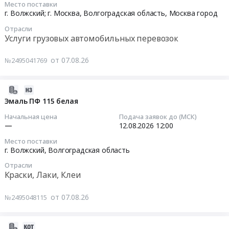
Волжской
запчастей
Место поставки
по
автомобильным
2026г.
площадки,
г. Волжский; г. Москва,
Волгоградская область
,
Москва город
к
монтажу
транспортом
Оплата
потребность
спецавтотехнике
приборов
Отрасли
по
продукции
август
ЭСПЦ.
Услуги грузовых автомобильных перевозок
учета
маршруту
будет
2026.
Цена:
электроэнергии
г.
осуществляется
Цена:
0
от 07.08.26
№2495041769
в
Волжский-
месяце
0
руб.
помещениях
г.
2027г.
руб.
МАУ
Москва
2026-
Цена:
МП
ЦЕНТР,
08-
0
Эмаль ПФ 115 белая
НООСФЕРА
водитель
08
руб.
Начальная цена
Подача заявок до (МСК)
at
гражданин
11:52:12
—
12.08.2026
12:00
г.
РФ,
Волжский,
Место поставки
авто
2026-
г. Волжский,
Волгоградская область
Волгоградская
оборудованное
08-
область
системой
Отрасли
12
,
Краски, Лаки, Клеи
мониторинга
12:00:00
Russia,
(ГЛОНАСС/GPS).
RU
от 07.08.26
№2495048115
ВНИМАНИЕ!!!
Тендер
Волгоградская
ОБЯЗАТЕЛЬНО
на
область
СТРАХОВКА,
эмаль
2026-