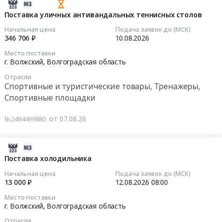
Волгоградская
закупку
ООО
2026-
по
область
листа
ТК
08-
Поставка уличных антивандальных теннисных столов
маршруту
,
15х600х1500мм
СтальИнвест
07
г.
Начальная цена
Подача заявок до (МСК)
Russia,
медь
г.
08:44:18
Волжский-
346 706 ₽
10.08.2026
RU
М1
Тула
г.
Место поставки
Волгоградская
Тендер
(коники!)
2026-
Москва
г. Волжский,
Волгоградская область
область
на
Тендер
08-
ЦЕНТР,
Оборудование
Отрасли
закупку
на
10
водитель
Спортивные и туристические товары, Тренажеры,
для
листа
перевозку
00:00:00
гражданин
Спортивные площадки
металлургической
15х600х1500мм
трубной
РФ,
промышленности.
медь
продукции
Тендер
авто
от 07.08.26
№2494499880
Термическое
М1
по
на
оборудованное
оборудование,
at
маршруту
поставку
системой
монтаж
г.
Филиал
уличных
2026-
мониторинга
и
Волжский,
ПАО
антивандальных
08-
(ГЛОНАСС/GPS).
Поставка холодильника
обслуживание
Волгоградская
ТМК
теннисных
06
ВНИМАНИЕ!!!
Начальная цена
Подача заявок до (МСК)
Предмет
область
Волжский
столов
23:33:02
ОБЯЗАТЕЛЬНО
13 000 ₽
12.08.2026
08:00
тендера:
,
трубный
Тендер
СТРАХОВКА,
Анализ
Место поставки
Russia,
завод
на
2026-
в
г. Волжский,
Волгоградская область
рынка
RU
г.
поставку
08-
т.ч.
-
Волгоградская
Волжский
уличных
Отрасли