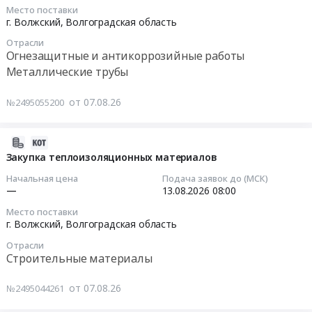
лома
Тендер
08-
Место поставки
0
80ХН28В
на
10
г. Волжский,
Волгоградская область
руб.
at
закупку
14:00:00
Отрасли
г.
конденсатор
Огнезащитные и антикоррозийные работы
Волжский,
КЭЭС-1,2-
Тендер
Металлические трубы
Волгоградская
150
на
область
УЗ
полиэтилен,
от 07.08.26
№2495055200
,
от
адгезив,
Russia,
07.08.2026г.
эпоксид
RU
Поставку
для
2026-
Волгоградская
конденсатор
наружного
08-
Закупка теплоизоляционных материалов
область
серии
антикоррозионного
07
Начальная цена
Подача заявок до (МСК)
Металлические
КЭЭС-1,2-
покрытия
14:06:27
—
13.08.2026
08:00
отходы
150
труб
Место поставки
и
УЗ
для
2026-
г. Волжский,
Волгоградская область
лом
необходимо
Волжской
08-
Отрасли
Предмет
осуществить
площадки,
13
Строительные материалы
тендера:
месяце
потребность
08:00:00
Закупка
2026г.
август
от 07.08.26
№2495044261
лома
Оплата
2026
Тендер
80ХН28В.
продукции
Тендер
на