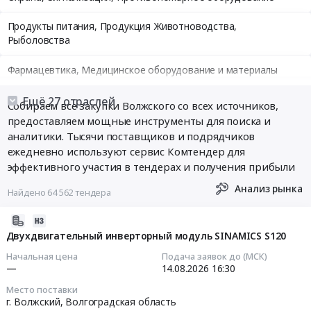
Продукты питания, Продукция Животноводства,
Рыболовства
Фармацевтика, Медицинское оборудование и материалы
Медицинские и Оздоровительные услуги
Ещё 27 отраслей
Собираем все закупки Волжского со всех источников,
предоставляем мощные инструменты для поиска и
Мебель, Компьютеры и Периферия, Канцтовары, Бытовая
аналитики. Тысячи поставщиков и подрядчиков
техника
ежедневно используют сервис Комтендер для
эффективного участия в тендерах и получения прибыли
Связь, Информационные технологии
Анализ рынка
Найдено 64 562 тендера
Грузовые и пассажирские перевозки, Транспортные услуги
2026-
Полиграфия
08-
Двухдвигательный инверторный модуль SINAMICS S120
08
Начальная цена
Подача заявок до (МСК)
Реклама, Дизайн, Маркетинг, Теле и радиовещание
12:50:13
—
14.08.2026
16:30
Топливо, Уголь, Продукция нефтепереработки
Место поставки
2026-
г. Волжский,
Волгоградская область