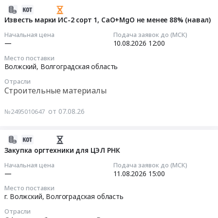
соответствии
Волгоградская
(Стружка
2026-
с
область
стальная
08-
Известь марки ИС-2 сорт 1, CaO+MgO не менее 88% (навал)
требованиями
,
16Б3,
07
Начальная цена
Подача заявок до (МСК)
РД
Russia,
Лом
16:04:03
—
10.08.2026
12:00
24-
RU
3Б3)
СЗК-01-
Место поставки
Волгоградская
Тендер:
2026-
Волжский,
Волгоградская область
01)
область
Лом
08-
at
Резинотехнические
Отрасли
(Стружка
10
г.
Строительные материалы
изделия
стальная
12:00:00
Волжский,
Предмет
16Б3,
Волгоградская
от 07.08.26
№2495010647
тендера:
Лом
Тендер:
область
Закупка
3Б3)
Известь
,
уплотнения
at
марки
2026-
Russia,
Simmering
г.
ИС-2
08-
Закупка оргтехники для ЦЭЛ РНК
RU
Simrit.
Волжский,
сорт
07
Волгоградская
Начальная цена
Подача заявок до (МСК)
Цена:
Волгоградская
1,
15:36:04
—
11.08.2026
15:00
область
0
область
CaO+MgO
Крановое
руб.
Место поставки
,
не
2026-
и
г. Волжский,
Волгоградская область
Russia,
менее
08-
подъемное
RU
Отрасли
88%
11
оборудование,