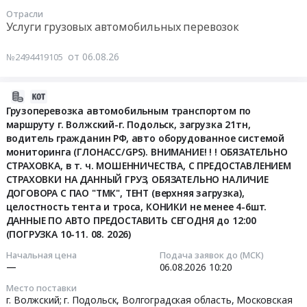
по
RU
ОП
Отрасли
маршруту
Услуги грузовых автомобильных перевозок
Волгоградская
ПАО
г.
область
ТМК
Волжский-
от 06.08.26
№2494419105
Трубопроводная
Трубопроводные
г.
и
решения
Подольск,
запорная
в
загрузка
2026-
арматура,
г.
21тн,
08-
Грузоперевозка автомобильным транспортом по
радиаторы
Волжский
водитель
маршруту г. Волжский-г. Подольск, загрузка 21тн,
06
Предмет
at
гражданин
водитель гражданин РФ, авто оборудованное системой
10:45:45
тендера:
г.
РФ,
мониторинга (ГЛОНАСС/GPS). ВНИМАНИЕ! ! ! ОБЯЗАТЕЛЬНО
Биметаллический
Волжский,
СТРАХОВКА, в т. ч. МОШЕННИЧЕСТВА, С ПРЕДОСТАВЛЕНИЕМ
авто
2026-
радиатор
СТРАХОВКИ НА ДАННЫЙ ГРУЗ, ОБЯЗАТЕЛЬНО НАЛИЧИЕ
Волгоградская
оборудованное
08-
ДОГОВОРА С ПАО "ТМК", ТЕНТ (верхняя загрузка),
Radena
область
системой
06
целостность тента и троса, КОНИКИ не менее 4-6шт.
CS
,
мониторинга
10:20:00
ДАННЫЕ ПО АВТО ПРЕДОСТАВИТЬ СЕГОДНЯ до 12:00
500/100
Russia,
(ГЛОНАСС/GPS).
(ПОГРУЗКА 10-11. 08. 2026)
10
RU
ВНИМАНИЕ!!!
Тендер
секций
Начальная цена
Подача заявок до (МСК)
Волгоградская
ОБЯЗАТЕЛЬНО
на
—
06.08.2026
10:20
(либо
область
СТРАХОВКА,
грузоперевозку
аналог
Контрольно-
в
Место поставки
автомобильным
российского
г. Волжский; г. Подольск,
Волгоградская область
,
Московская
измерительные
т.ч.
транспортом