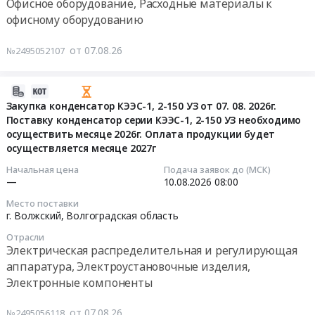
Офисное оборудование, Расходные материалы к
Волгоградская
(навал)
15:00:00
монтаж
офисному оборудованию
область
Тендер:
и
Металлические
Известь
Тендер
обслуживание
от 07.08.26
№2495052107
отходы
марки
на
Предмет
и
ИС-2
закупку
тендера:
лом
сорт
оргтехники
2026-
Закупка
Предмет
1,
для
08-
Закупка конденсатор КЭЭС-1, 2-150 УЗ от 07. 08. 2026г.
стропов
тендера:
CaO+MgO
ЦЭЛ
Поставку конденсатор серии КЭЭС-1, 2-150 УЗ необходимо
07
текстильных,
Лом
не
РНК
осуществить месяце 2026г. Оплата продукции будет
15:33:25
коэффициент
(Стружка
менее
осуществляется месяце 2027г
Тендер
запаса
стальная
88%
на
2026-
прочности
Начальная цена
Подача заявок до (МСК)
16Б3,
(навал)
закупку
—
10.08.2026
08:00
08-
не
Лом
at
оргтехники
10
менее
Место поставки
3Б3).
Волжский,
для
08:00:00
г. Волжский,
Волгоградская область
7
Цена:
Волгоградская
ЦЭЛ
(в
0
Отрасли
область
РНК
Тендер
соответствии
Электрическая распределительная и регулирующая
руб.
,
at
на
с
аппаратура, Электроустановочные изделия,
Russia,
г.
закупку
требованиями
Электронные компоненты
RU
Волжский,
конденсатор
РД
Волгоградская
Волгоградская
КЭЭС-1,2-
24-
от 07.08.26
№2495056118