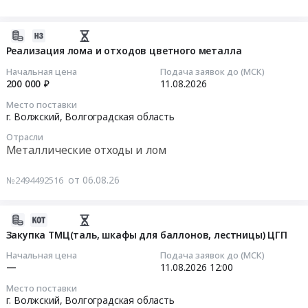
г.
Тендер
перевозку
трубный
Москва
на
трубной
завод
ЦЕНТР,
анализ
2026-
продукции
г.
водитель
рынка.
08-
по
Реализация лома и отходов цветного металла
Волжский–
гражданин
Редуктора
06
маршруту:
ООО
Начальная цена
Подача заявок до (МСК)
РФ,
для
15:26:13
Филиал
Медногорский
200 000 ₽
11.08.2026
авто
ТПЦ-1.
ПАО
медно-
Место поставки
оборудованное
Подготовка
2026-
ТМК
серный
г. Волжский,
Волгоградская область
системой
к
08-
ВТЗ
комбинат
мониторинга
Отрасли
капитальному
11
г.
г.
Металлические отходы и лом
(ГЛОНАСС/GPS).
ремонту.
00:00:00
Волжский
Медногорск
ВНИМАНИЕ!!!
Прошу
–
at
от 06.08.26
№2494492516
ОБЯЗАТЕЛЬНО
вложить
Тендер
ООО
г.
СТРАХОВКА,
ТКП
на
Метцар
Волжский;
в
в
реализацию
г.Челябинск
г.
2026-
т.ч.
процедуру.
лома
Тендер
Медногорск,
08-
Закупка ТМЦ(таль, шкафы для баллонов, лестницы) ЦГП
МОШЕННИЧЕСТВА,
Аналоги
и
на
Волгоградская
06
Начальная цена
Подача заявок до (МСК)
С
рассматриваются
отходов
перевозку
область
15:21:33
—
11.08.2026
12:00
ПРЕДОСТАВЛЕНИЕМ
at
цветного
трубной
Оренбургская
СТРАХОВКИ
Место поставки
г.
металла
продукции
область
2026-
г. Волжский,
Волгоградская область
НА
Волжский,
Тендер
по