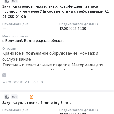
2026-
Волгоградская
канцелярских
08-
Закупка стропов текстильных, коэффициент запаса
Товары для Спорта, Отдыха, Развлечений, Предметы
область
товаров
прочности не менее 7 (в соответствии с требованиями РД
07
Искусства
,
Тендер
24-СЗК-01-01)
18:56:18
Russia,
на
Металлургическое производство
Начальная цена
Подача заявок до (МСК)
RU
поставку
2026-
—
12.08.2026
12:30
Волгоградская
канцелярских
Химическая продукция
08-
Место поставки
область
товаров
12
г. Волжский,
Волгоградская область
Электрическая
at
Лесообработка, Изделия из дерева
12:30:00
распределительная
Отрасли
г.
Крановое и подъемное оборудование, монтаж и
и
Сельское хозяйство
Волжский,
Тендер
обслуживание
регулирующая
Волгоградская
на
Текстиль и текстильные изделия, Материалы для
аппаратура,
Отходы и лом
область
закупку
производства текстиля, Мягкий инвентарь, Ветошь
Электроустановочные
,
стропов
изделия,
Услуги ЖКХ
Russia,
текстильных,
Электронные
от 07.08.26
№2495015180
RU
коэффициент
Социальные услуги
компоненты
Волгоградская
запаса
Предмет
область
прочности
2026-
тендера:
Канцелярские
не
08-
Закупка уплотнения Simmering Simrit
Двухдвигательный
принадлежности
менее
07
инверторный
Начальная цена
Подача заявок до (МСК)
Предмет
7
16:35:01