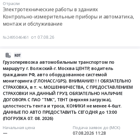
изделия,
,
Предмет
Отрасли
запчастей
12:00:00
Электротехнические работы в зданиях
Электронные
Russia,
тендера:
к
Контрольно-измерительные приборы и автоматика,
компоненты
RU
Закупка
спецавтотехнике
Тендер
Предмет
монтаж и обслуживание
Волгоградская
теплоизоляционных
ЭСПЦ
на
тендера:
область
материалов.
at
выполнение
Закупка
от 07.08.26
№2495046461
Огнезащитные
Цена:
г.
работ
конденсатор
и
0
Волжский,
по
КЭЭС-1,2-
антикоррозийные
руб.
Волгоградская
монтажу
2026-
150
работы
область
приборов
08-
Грузоперевозка автомобильным транспортом по
УЗ
Предмет
,
учета
маршруту г. Волжский-г. Москва ЦЕНТР, водитель
07
от
тендера:
Russia,
электроэнергии
гражданин РФ, авто оборудованное системой
11:56:42
07.08.2026г.
Полиэтилен,
RU
мониторинга (ГЛОНАСС/GPS). ВНИМАНИЕ! ! ! ОБЯЗАТЕЛЬНО
в
Поставку
адгезив,
Волгоградская
СТРАХОВКА, в т. ч. МОШЕННИЧЕСТВА, С ПРЕДОСТАВЛЕНИЕМ
помещениях
2026-
конденсатор
эпоксид
СТРАХОВКИ НА ДАННЫЙ ГРУЗ, ОБЯЗАТЕЛЬНО НАЛИЧИЕ
область
МАУ
08-
серии
для
ДОГОВОРА С ПАО "ТМК", ТЕНТ (верхняя загрузка),
Запчасти
МП
07
КЭЭС-1,2-
целостность тента и троса, КОНИКИ не менее 4-6шт.
наружного
для
НООСФЕРА
11:28:00
ДАННЫЕ ПО АВТО ПРЕДОСТАВИТЬ СЕГОДНЯ до 13:00
150
антикоррозионного
спецтехники
Тендер
(ПОГРУЗКА 07. 08. 2026)
УЗ
покрытия
Предмет
на
Тендер
необходимо
труб
Начальная цена
Подача заявок до (МСК)
тендера:
выполнение
на
осуществить
—
07.08.2026
11:28
для
закупка
работ
грузоперевозку
месяце