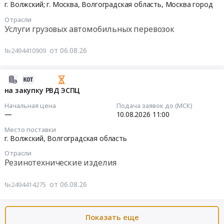
Цена:
КОНИКИ
г. Волжский; г. Москва,
Волгоградская область
,
Москва город
т.ч.
транспортом
0
не
МОШЕННИЧЕСТВА,
Отрасли
по
руб.
менее
С
Услуги грузовых автомобильных перевозок
маршруту
4-
ПРЕДОСТАВЛЕНИЕМ
г.
6шт.
СТРАХОВКИ
от 06.08.26
№2494410909
Волжский-
ДАННЫЕ
НА
г.
ПО
ДАННЫЙ
Москва
2026-
АВТО
ГРУЗ,
ЦЕНТР,
08-
на закупку РВД ЭСПЦ
ПРЕДОСТАВИТЬ
ОБЯЗАТЕЛЬНО
водитель
07
СЕГОДНЯ
НАЛИЧИЕ
Начальная цена
Подача заявок до (МСК)
гражданин
10:53:13
до
—
10.08.2026
11:00
ДОГОВОРА
РФ,
12:00
С
Место поставки
авто
2026-
(ПОГРУЗКА
г. Волжский,
Волгоградская область
ПАО
оборудованное
08-
10-
"ТМК",
системой
Отрасли
10
11.08.2026)
ТЕНТ
Резинотехнические изделия
мониторинга
11:00:00
Тендер
(верхняя
(ГЛОНАСС/GPS).
на
загрузка),
от 06.08.26
№2494414275
ВНИМАНИЕ!!!
Тендер:
грузоперевозку
целостность
ОБЯЗАТЕЛЬНО
на
автомобильным
тента
СТРАХОВКА,
закупку
транспортом
и
Показать еще
в
РВД
по