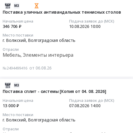
Волгоградская
посуды.
рольганг
медно-
2026-
область
Цена:
с
серный
08-
Поставка уличных антивандальных теннисных столов
,
0
весоизмерением
комбинат
07
Начальная цена
Подача заявок до (МСК)
Russia,
руб.
1.19.01735сб
г.
14:03:17
346 706 ₽
10.08.2026
10:00
RU
(анализ
Медногорск
Волгоградская
Место поставки
рынка)
Тендер
2026-
г. Волжский,
Волгоградская область
область
Тендер
на
08-
Насосное
Отрасли
на
перевозку
10
Мебель, Элементы интерьера
и
рольганг
трубной
10:00:00
водонапорное
с
продукции
оборудование,
от 06.08.26
№2494499416
весоизмерением
по
Тендер
Компрессоры,
1.19.01735сб
маршруту
на
монтаж
(анализ
Филиал
поставку
2026-
и
рынка)
ПАО
уличных
08-
Поставка сплит - системы [Копия от 04. 08. 2026]
обслуживание
at
ТМК
антивандальных
06
Предмет
Начальная цена
Подача заявок до (МСК)
Волжский,
Волжский
теннисных
13:09:02
13 000 ₽
07.08.2026
14:00
тендера:
Волгоградская
трубный
столов
Ремонт
Место поставки
область
завод
Тендер
2026-
г. Волжский,
Волгоградская область
аксиально-
,
г.
на
08-
поршневых
Russia,
Отрасли
Волжский–
поставку
07