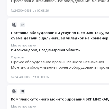
эксплуатационных
Прессовочно-штамповочное оборудование, монтаж и
работ
12
ДЕ-2428
испытаний
по
12:00:00
Тендер
электроустановок
№2495040461
от 07.08.26
изготовлению
:
на
до
протяжек.
Тендер
выполнение
1000
Цена:
2026-
на
работ
вольт
493948
08-
выполнение
по
at
руб.
Поставка оборудования и услуг по шеф-монтажу, з
03
работ
ремонту
г.
съема детали с дальнейшей укладкой на конвейер
18:54:21
по
пресса
Александров,
:
ремонту
Место поставки
гидравлического
Владимирская
г. Александров,
Владимирская область
2026-
пресса
ДЕ-2428
область
08-
гидравлического
at
,
Отрасли
06
ГПМЗ
г.
Russia,
Прочее оборудование промышленного назначения
14:00:00
Тендер
Александров,
RU
Монтаж и обслуживание прочего оборудования пром
:
на
Владимирская
Владимирская
Тендер
выполнение
область
область
№2494050068
от 03.08.26
на
работ
,
Строительство
поставку
по
Russia,
и
оборудования
2026-
ремонту
RU
обслуживание
и
08-
пресса
Владимирская
объектов
Комплекс суточного мониторирования ЭКГ МИОКАР
услуг
03
гидравлического
область
энергетики
по
14:32:07
Место поставки
ГПМЗ
Прессовочно-
и