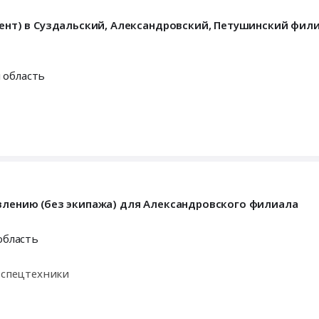
алент) в Суздальский, Александровский, Петушинский фи
 область
авлению (без экипажа) для Александровского филиала
область
и спецтехники