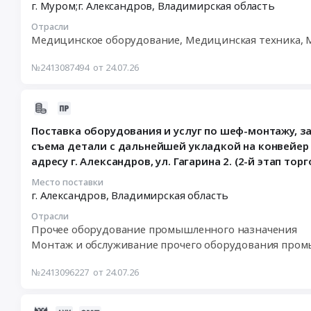
г. Муром;г. Александров,
Владимирская область
шеф-
:
at
штамповочное
электрических
монтажу,
2026-
г.
оборудование,
сетей
Отрасли
запуску
07-
Александров,
монтаж
Медицинское оборудование, Медицинская техника,
Предмет
комплексного
30
Владимирская
и
тендера:
решения
08:00:00
область
обслуживание
№2413087494
от 24.07.26
Выполнение
по
:
,
Предмет
работ
автоматизации
Тендер:
Russia,
тендера:
по
2026-
укладки
Комплекс
RU
Выполнение
проведению
07-
закладной
суточного
Владимирская
работ
эксплуатационных
Поставка оборудования и услуг по шеф-монтажу, з
24
и
мониторирования
область
по
испытаний
съема детали с дальнейшей укладкой на конвейер
11:28:00
съема
ЭКГ
Прессовочно-
ремонту
электроустановок
адресу г. Александров, ул. Гагарина 2. (2-й этап торг
:
детали
МИОКАРД-
штамповочное
пресса
до
2026-
с
ХОЛТЕР
Место поставки
оборудование,
гидравлического
1000
07-
г. Александров,
Владимирская область
дальнейшей
2
монтаж
ДЕ-2428.
вольт.
31
укладкой
Тендер:
и
Цена:
Цена:
Отрасли
10:00:00
на
Комплекс
обслуживание
2700000
Прочее оборудование промышленного назначения
435938
:
конвейер
суточного
Предмет
руб.
руб.
Монтаж и обслуживание прочего оборудования пром
Тендер
на
мониторирования
тендера:
на
территории
ЭКГ
Выполнение
№2413096227
от 24.07.26
поставку
филиала
МИОКАРД-
работ
оборудования
ООО
ХОЛТЕР
по