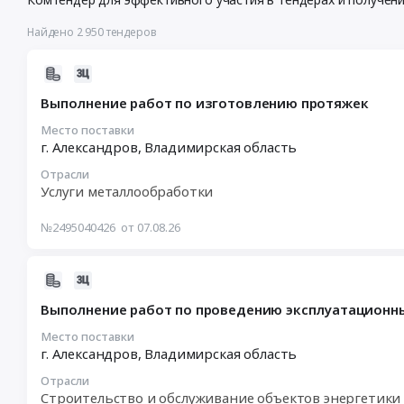
Найдено 2 950 тендеров
2026-
08-
Выполнение работ по изготовлению протяжек
07
10:56:25
Место поставки
г. Александров,
Владимирская область
:
2026-
Отрасли
08-
Услуги металлообработки
12
12:00:00
№2495040426
от 07.08.26
:
Тендер
2026-
на
08-
выполнение
Выполнение работ по проведению эксплуатационны
07
работ
10:56:25
Место поставки
по
г. Александров,
Владимирская область
:
изготовлению
2026-
протяжек
Отрасли
08-
Тендер
Строительство и обслуживание объектов энергетики 